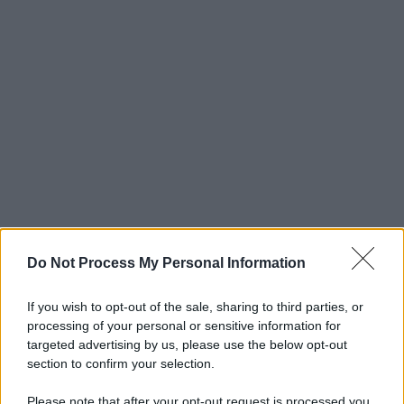
Do Not Process My Personal Information
If you wish to opt-out of the sale, sharing to third parties, or
processing of your personal or sensitive information for
targeted advertising by us, please use the below opt-out
section to confirm your selection.
Please note that after your opt-out request is processed you