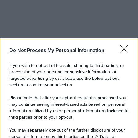
Do Not Process My Personal Information
If you wish to opt-out of the sale, sharing to third parties, or
processing of your personal or sensitive information for
targeted advertising by us, please use the below opt-out
section to confirm your selection.
Please note that after your opt-out request is processed you
may continue seeing interest-based ads based on personal
information utilized by us or personal information disclosed to
third parties prior to your opt-out.
You may separately opt-out of the further disclosure of your
personal information by third parties on the IAB’s list of