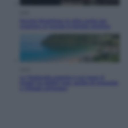
Esteri
Perché Hiroshima: la città scelta per
mostrare al mondo la bomba atomica
Viaggi
La Thailandia segreta è sul mare: 8
luoghi tra delfini rosa, grotte di smeraldo
e villaggi sull’acqua