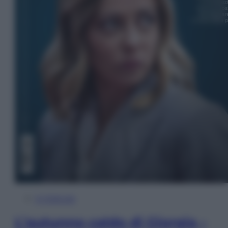
In Edicola
L’autunno caldo di Giorgia –