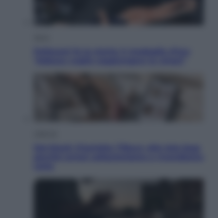
Sport
Pellacani fa la storia: 5 medaglie d’oro
“Adesso voglio raggiungere le cinesi”
Lifestyle
Dal blush Charlotte Tilbury alle tote bag:
perché ormai collezioniamo e rivendiamo
tutto