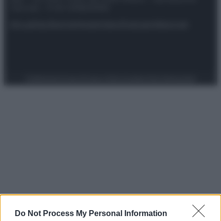
riservata – P.IVA 10518230965
Attualità
Lifestyle
Moda
Video
Podcast
Abbonati
Preferenze Privacy
Privacy Policy
Cookie Policy
Note legali
Do Not Process My Personal Information