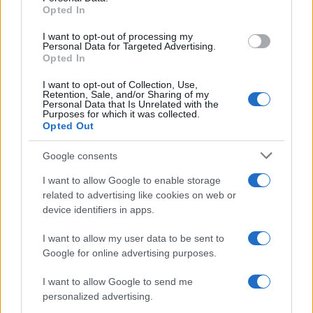
Opted In
grant or deny consent to Google and its third-party tags to
use your data for below specified purposes in below Google
I want to opt-out of processing my
consent section.
Personal Data for Targeted Advertising.
Opted In
I want to opt-out of Collection, Use,
Retention, Sale, and/or Sharing of my
Personal Data that Is Unrelated with the
Purposes for which it was collected.
Opted Out
Google consents
I want to allow Google to enable storage
related to advertising like cookies on web or
device identifiers in apps.
I want to allow my user data to be sent to
Google for online advertising purposes.
I want to allow Google to send me
personalized advertising.