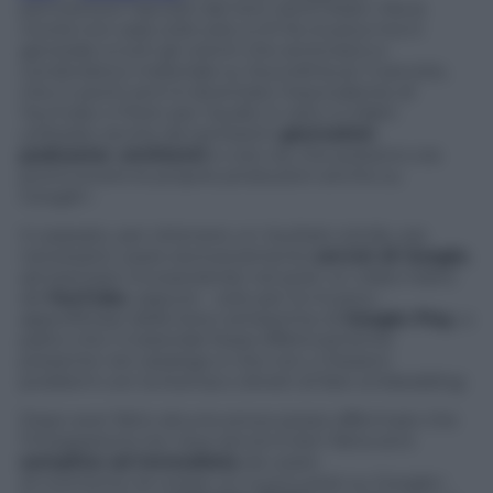
permettere l’ascolto dei loro ultimi brani. Ma la
novità non sarà utile solo a chi fa musica ma in
generale a tutti gli utenti che archiviano e
condividono materiale su SoundCloud. Il servizio,
che in pochi anni è diventato l’equivalente di
YouTube o Flickr per l’audio in rete, è infatti
utilizzato anche da tantissimi
giornalisti
,
podcaster
,
emittenti
e così via, che possono ora
promuovere le proprie produzioni anche su
Google+.
In passato, per ottenere un risultato simile, era
necessario usare esclusivamente
servizi di Google
,
ad esempio incorporando nel post un video tratto
da
YouTube
, oppure – solo per la musica –
approfittare delle brevi anteprime di
Google Play
, a
patto che il materiale fosse effettivamente
presente nel catalogo e che non ci fossero
problemi con la licenza o divieti di fare
embedding
.
Dopo aver fatto alcune prove posso affermare che
l’integrazione tra i due servizi è ben fatta ed è
semplice ed immediata
da usare.
Al momento di creare un nuovo post su Google+