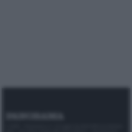
© 2025 – Panorama s.r.l. (Gruppo Società Editrice Italiana
spa) – Via Vittor Pisani 28, 20124 Milano – riproduzione