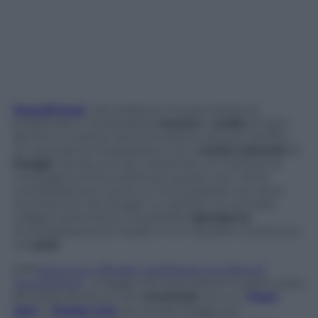
SoundCloud
, sito tedesco che permette di
pubblicare e condividere
musica
e
audio
di ogni
genere, è il primo servizio esterno ad aver stretto
un accordo di integrazione con il
social network
di
Google
. Da alcune ore, inserendo un indirizzo di
una pagina di SoundCloud, questo non viene
considerato più come un link qualsiasi ma viene
riconosciuto da Google+ e, tramite un comodo
widget automatico, è possibile
riprodurre
immediatamente l’audio in un riquadro contenuto
nel
post
.
Nell’
annuncio ufficiale, pubblicato sul blog di
SoundCloud
, si legge che la funzione è subito stata
sfruttata da alcuni noti
musicisti
, tra cui i
Pearl
Jam
e
Snoop Lion
(ex Snoop Dogg), per