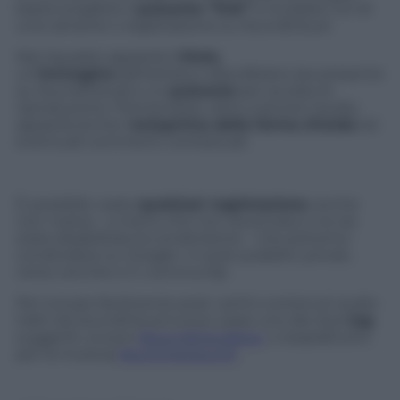
basta scegliere il
pulsante “link”
e incollare l’url di
una canzone o registrazione su SoundCloud.
Nel riquadro apparirà il
titolo
,
un’
immagine
dell’artista o disco/brano (se presente
su SoundCloud) e un
pulsante
per avviare la
riproduzione. Premendolo, oltre a sentire l’audio,
apparirà anche l’
anteprima della forma d’onda
ed
eventuali commenti contestuali.
È possibile usare
qualsiasi registrazione
, anche
non nostra – a meno che non sia privata o ne sia
stata disabilitata la condivisione – che potremo
condividere su Google+ in post pubblici, privati,
verso cerchie e in
community
.
Per trovare facilmente post i primi contenuti audio
tratti da SoundCloud si può usare uno dei due
tag
suggeriti, ovvero
#soundcloudplus
e (soprattutto
per la musica)
#summersound
.