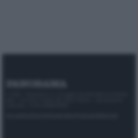
© 2025 – Panorama s.r.l. (Gruppo Società Editrice Italiana
spa) – Via Vittor Pisani 28, 20124 Milano – riproduzione
riservata – P.IVA 10518230965
Attualità
Lifestyle
Moda
Video
Podcast
Abbonati