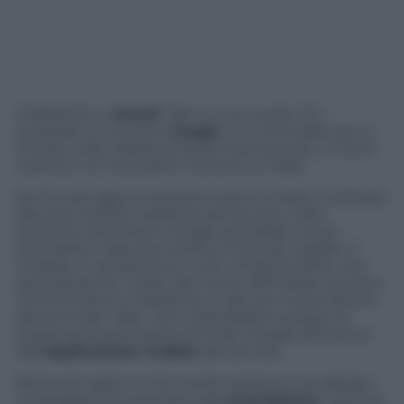
Pubblicità su
Gmail
? Non è una novità. Chi
possiede un account
Googl
e si è ormai abituato a
trovare nella casella di posta inserzioni più o meno
coerenti con le proprie ricerche sul Web.
Se fino ad oggi le inserzioni erano rimaste confinate
alla sola versione desktop del servizio, nelle
prossime settimane Google potrebbe invece
estendere il discorso anche al mondo mobile. A
rivelarlo, in anteprima, è il sito
Android Polic
e che
spulciando fra i codici del nuovo APK della versione
4.6 di Gmail si è imbattuto in alcune nuove librerie
denominate “Ads” che rivelerebbero proprio la
presenza di promozioni firmate Google all’interno
dell’
applicazione mobile
del servizio.
Resta da capire in che modo verranno visualizzati i
messaggi promozionali sugli
smartphone
. L’ipotesi