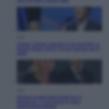
l’oro nei 200 a Roma 1960
Esteri
Tucker Carlson prepara il suo partito? La
fronda Maga contro Trump guarda già al
2028
Sport
Malagò sceglie Bianchedi per la
Nazionale. Il Coni frena: il nodo
dell’incompatibilità