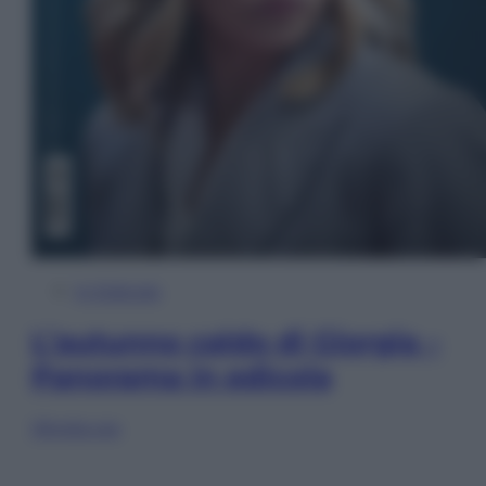
In Edicola
L’autunno caldo di Giorgia –
Panorama in edicola
Sfoglia ora