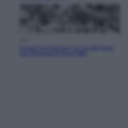
Sport
È morto Livio Berruti, oro nei 200 metri
alle Olimpiadi di Roma 1960