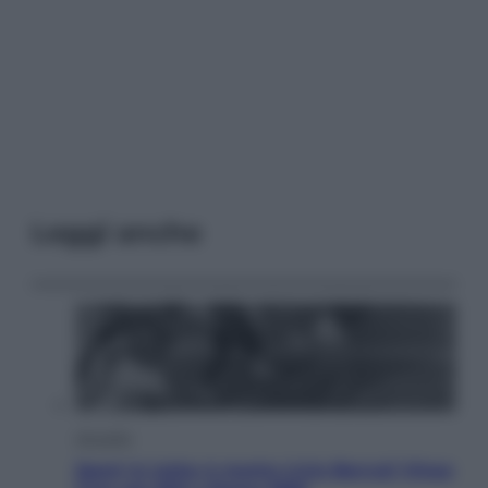
Leggi anche
Attualità
Sport in lutto: è morto Livio Berruti Vinse