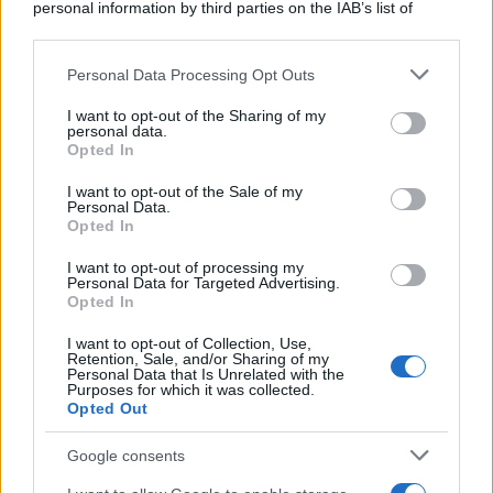
personal information by third parties on the IAB’s list of
downstream participants.
Personal Data Processing Opt Outs
This information may also be disclosed by us to third parties
on the IAB’s List of Downstream Participants that may further
I want to opt-out of the Sharing of my
disclose it to other third parties.
personal data.
Opted In
Please note that this website/app uses one or more Google
services and may gather and store information including but
I want to opt-out of the Sale of my
Personal Data.
not limited to your visit or usage behaviour. You may click to
Opted In
grant or deny consent to Google and its third-party tags to
use your data for below specified purposes in below Google
I want to opt-out of processing my
consent section.
Personal Data for Targeted Advertising.
Opted In
I want to opt-out of Collection, Use,
Retention, Sale, and/or Sharing of my
Personal Data that Is Unrelated with the
Purposes for which it was collected.
Opted Out
Google consents