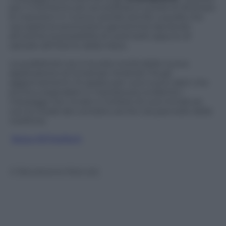
per il momento più accreditata è quella di dirottare
le inserzioni in nuova cartella (simile a quella che
ora ospita le promozioni generiche) lasciando
all’utente la possibilità di cestinarle oppure di
salvarle all’interno della inbox.
La pubblicità non è la sola novità della nuova
applicazione di Gmail per Android. Fra gli
aggiornamenti c’è spazio per una nuovo alert che
punta a segnalare in maniera più evidente i
messaggi non inviati e l’utilizzo di una miniatura
con le iniziali del contatto anche nel pannello delle
notifiche.
Segui @TritaTech
© Riproduzione Riservata