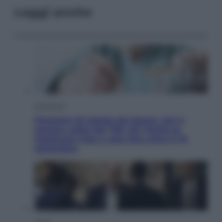
Leggi anche
Economia
Pensione di agosto più bassa, non è
sempre colpa del 730: chi rischia la
trattenuta Inps e cosa fare entro il 15
settembre