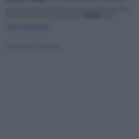
Gigaset SL930A sarà disponibile a partire dalla fine
del mese di ottobre al prezzo di
199,90
euro.
Segui @TritaTech
© Riproduzione Riservata