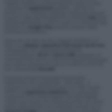
Gigaset SL930A è quella di aprire le porte a tutta
una serie di
applicazioni
godibili – perché no –
anche su un telefono casalingo. Dai social network
ai giochi, dalle app fotografiche ai sistemi
VoIp
(vedi
ad esempio Skype), tutte le quasi un milione di app
presenti su
Google Play
possono essere infatti
scaricate sul telefono.
Dal punto di vista tecnico, Gigaset SL930A è un
Dect con
display capacitivo full-touch da 81 mm
compatibile con i principali standard di
comunicazione,
Wi-Fi
e
micro USB
compresi. La
memoria interna è di 4 GB ma la capacità di storage
può essere ampliata fino ad un massimo di 32 GB
con una scheda
microSD
.
Piuttosto ampia la lista delle funzionalità
telefoniche che comprende – fra le altre – il
vivavoce con qualità full-duplex con HSP, l’audio
HDSP e la
segreteria telefonica
. La rubrica può
contenere fino a 2000 biglietti da visita digitali
vCard e può essere sincronizzata anche con client
esterni (ad esempio con la lista dei contatti di un
account Google
) in modo pressoché immediato.