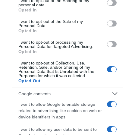
I want to opt-out of the Sharing of my
disclose it to other third parties.
personal data.
Opted In
Please note that this website/app uses one or more Google
services and may gather and store information including but
I want to opt-out of the Sale of my
Personal Data.
not limited to your visit or usage behaviour. You may click to
Opted In
grant or deny consent to Google and its third-party tags to
use your data for below specified purposes in below Google
I want to opt-out of processing my
consent section.
Personal Data for Targeted Advertising.
Opted In
I want to opt-out of Collection, Use,
Retention, Sale, and/or Sharing of my
Personal Data that Is Unrelated with the
Purposes for which it was collected.
Opted Out
Google consents
I want to allow Google to enable storage
related to advertising like cookies on web or
device identifiers in apps.
I want to allow my user data to be sent to