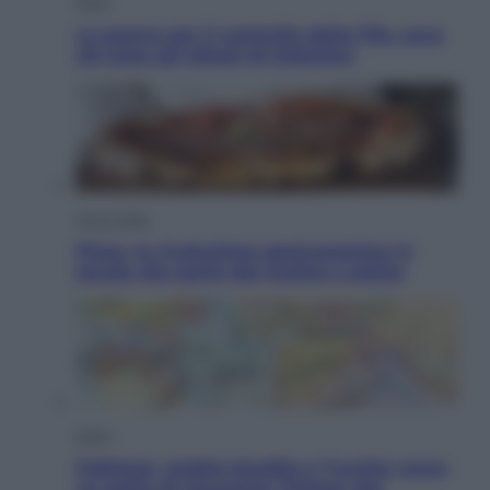
Sport
La guerra per il controllo della Fifa, ecco
chi sono gli alleati di Infantino
Vino e Cibo
Pizza, la rivoluzione gastronomica in
tavola che parte dal mulino a pietra
Esteri
Pakistan, Arabia Saudita e Turchia verso
un patto di sicurezza: l’intesa che