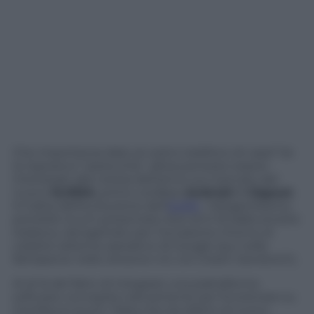
Che importanza date al vostro telefono di casa? Se
la risposta è “parecchia”, allora potreste essere
interessati alla notizia dell’arrivo sul mercato del
nuovo
SL930A
, primo cordless
Android
di
Gigaset
.
Si tratta dell’evoluzione dell’
SL910
, l’elegantissimo
portatile touch presentato due anni fa dalla società
tedesca, riprogettato per l’occasione intorno al
celebre sistema operativo di Google (qui nella
fattispecie nella versione 4.0, Ice Cream Sandwich).
Al di là del fatto di integrare una piattaforma
software concepita nativamente per funzionare su
interfacce touch, l’idea che sta dietro al nuovo