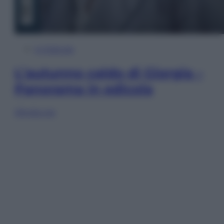
In Edicola
L’autunno caldo di Giorgia –
Panorama in edicola
Sfoglia ora