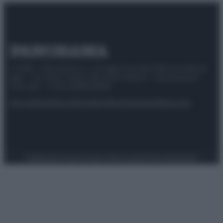
© 2025 – Panorama s.r.l. (Gruppo Società Editrice Italiana
spa) – Via Vittor Pisani 28, 20124 Milano – riproduzione
riservata – P.IVA 10518230965
Attualità
Lifestyle
Moda
Video
Podcast
Abbonati
Preferenze Privacy
Privacy Policy
Cookie Policy
Note legali