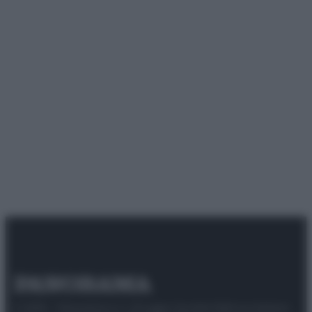
© 2025 – Panorama s.r.l. (Gruppo Società Editrice Italiana