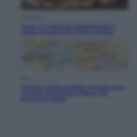
Vino e Cibo
Pizza, la rivoluzione gastronomica in
tavola che parte dal mulino a pietra
Esteri
Pakistan, Arabia Saudita e Turchia verso
un patto di sicurezza: l’intesa che
preoccupa Israele