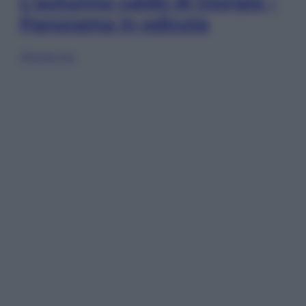
L’autunno caldo di Giorgia –
Panorama in edicola
Sfoglia ora