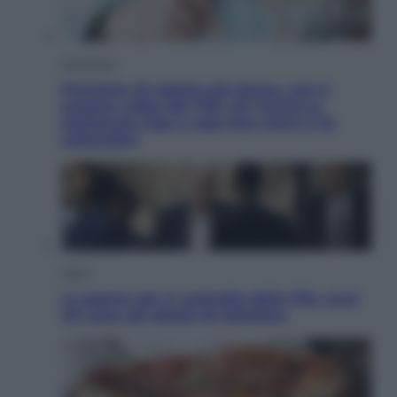
Economia
Pensione di agosto più bassa, non è
sempre colpa del 730: chi rischia la
trattenuta Inps e cosa fare entro il 15
settembre
Sport
La guerra per il controllo della Fifa, ecco
chi sono gli alleati di Infantino