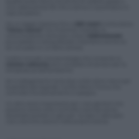
qualità audio Dect) ma anche di vederlo grazie a
una videocamera 3D che si attiva in automatico in
caso di pianto.
Ha un raggio d’azione fino a
200 metri
e la funzione
“ninna nanna”
con 9 diverse melodie; la
comunicazione tra le due unità è
bidirezionale
:
puoi parlare e tranquillizzare il bambino anche se
sei occupato in un’altra camera.
Inoltre include una tecnologia che consente la
visione notturna
ed è completo di sensori per la
temperatura dell’ambiente.
Se il collegamento tra le due unità viene meno per
la perdita del segnale, l’unità vibra e l’icona che
controlla il funzionamento si spegne.
Un altro aiuto importante per i neo genitori che
possono avere sotto controllo il piccolo senza
doverselo portare in giro per la casa. E abituarlo
così a dormire sereno nella propria stanza.