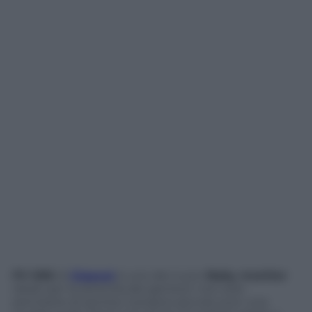
PV 830
di
Gigaset
è uno dei nuovi
Baby monitor
ideati per la serenità dei genitori: non solo
permette di sentire il proprio piccolo (con una