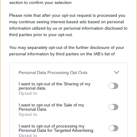
section to confirm your selection.
Please note that after your opt-out request is processed you
may continue seeing interest-based ads based on personal
information utilized by us or personal information disclosed to
third parties prior to your opt-out.
You may separately opt-out of the further disclosure of your
personal information by third parties on the IAB’s list of
downstream participants.
Personal Data Processing Opt Outs
This information may also be disclosed by us to third parties
on the IAB’s List of Downstream Participants that may further
I want to opt-out of the Sharing of my
disclose it to other third parties.
personal data.
Opted In
Please note that this website/app uses one or more Google
services and may gather and store information including but
I want to opt-out of the Sale of my
Personal Data.
not limited to your visit or usage behaviour. You may click to
Opted In
grant or deny consent to Google and its third-party tags to
use your data for below specified purposes in below Google
I want to opt-out of processing my
consent section.
Personal Data for Targeted Advertising.
Opted In