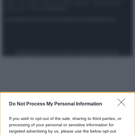
spa) – Via Vittor Pisani 28, 20124 Milano – riproduzione
riservata – P.IVA 10518230965
Attualità
Lifestyle
Moda
Video
Podcast
Abbonati
Preferenze Privacy
Privacy Policy
Cookie Policy
Note legali
Do Not Process My Personal Information
If you wish to opt-out of the sale, sharing to third parties, or
processing of your personal or sensitive information for
targeted advertising by us, please use the below opt-out