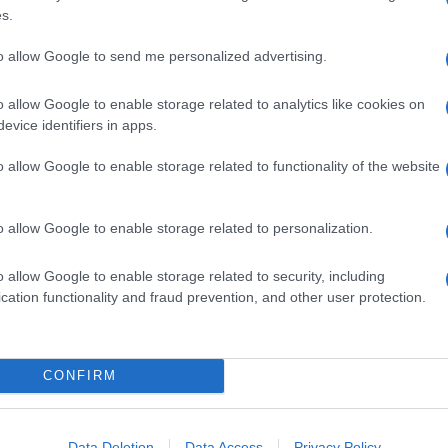
a tendenza si invertirà
nel 2065 o, al più tardi, a
s.
acebook resista tanto!).
to allow Google to send me personalized advertising.
o allow Google to enable storage related to analytics like cookies on
evice identifiers in apps.
o allow Google to enable storage related to functionality of the website
o allow Google to enable storage related to personalization.
o allow Google to enable storage related to security, including
cation functionality and fraud prevention, and other user protection.
CONFIRM
Data Deletion
Data Access
Privacy Policy