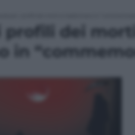
cebook: i profili dei morti si trasformano in “commemorat
profili dei morti
o in “commemor