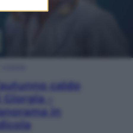
In Edicola
’autunno caldo
i Giorgia –
anorama in
dicola