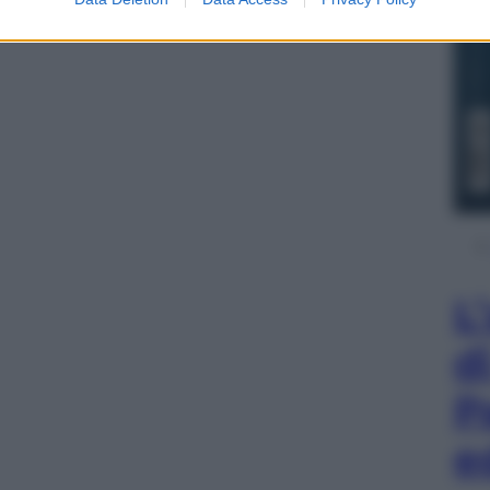
L
d
P
e