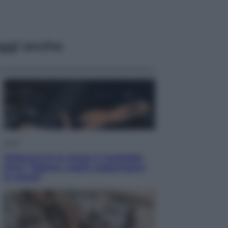
ggi anche
Sport
Pellacani fa la storia: 5 medaglie
d’oro “Adesso voglio raggiungere
le cinesi”