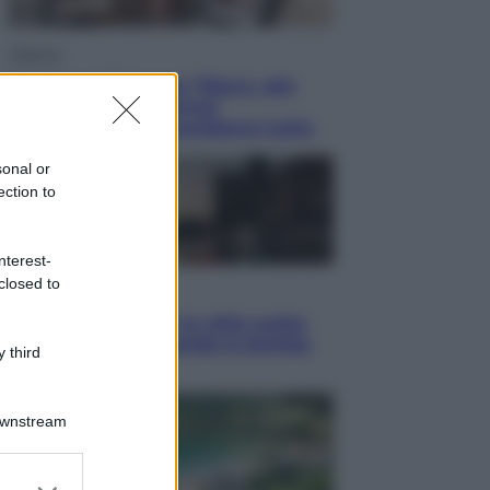
Lifestyle
Dal blush Charlotte Tilbury alle
tote bag: perché ormai
collezioniamo e rivendiamo tutto
sonal or
ection to
nterest-
closed to
Esteri
Perché Hiroshima: la città scelta
per mostrare al mondo la bomba
 third
atomica
Downstream
er and store