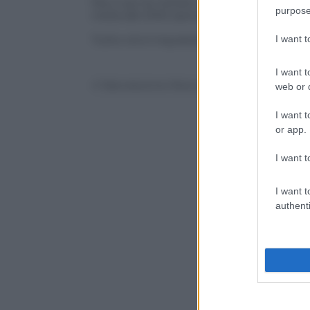
Ma, e qui la notizia negativa, pare che
l
purpose
metà del 2100 (sempre nel caso in cui F
I want 
Tutto ciò è inquietante, non trovate?
I want t
© Riproduzione Riservata
web or d
I want t
or app.
I want t
I want t
authenti