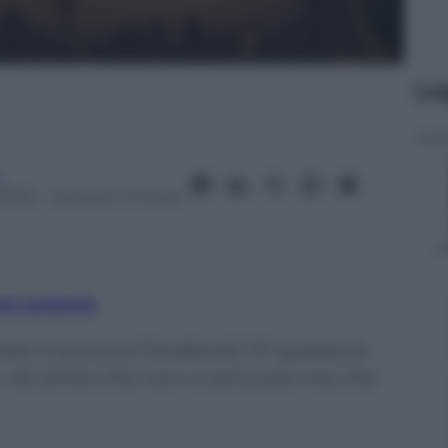
Le
a
2013
– Lettura: 2 minuti
nti preferite
ute ci sono su Facebook? E’ questa la
 Ho amici che non ci sono più ma che