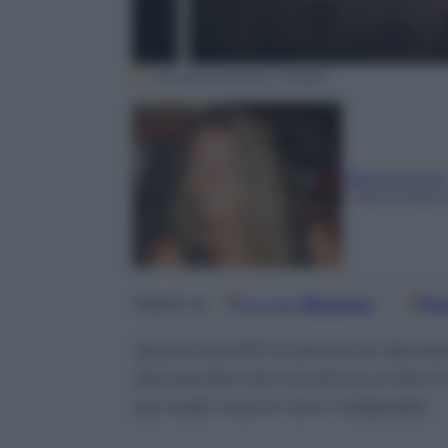
Thonkstock/Getty Images
Marina Jonn
11 Novembre 
Google
Discover
Fo
Seguici su
Quanti profili di persone deced
domanda che continuo a farmi.
sul web vivono loro malgrado