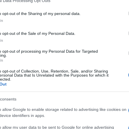
l Data Processing Opt Outs
no
convertire il profilo
di un utente deceduto da
including but not limited to your visit or usage behaviour. You may click 
, basta
cliccare qui
e inserire tutti i dati richiesti.
 to Google and its third-party tags to use your data for below specifi
o opt-out of the Sharing of my personal data.
ogle consent section.
In
 più, almeno in una forma terrena, voglio davvero
filo?
o opt-out of the Sale of my Personal Data.
In
riguardando i suoi post precedenti?
to opt-out of processing my Personal Data for Targeted
iamo un po’ masochisti.
ing.
In
ili dei nostri ex
per vedere cosa fanno fino ad
o opt-out of Collection, Use, Retention, Sale, and/or Sharing
ersonal Data that Is Unrelated with the Purposes for which it
 un senso.
lected.
Out
andall Munroe
che cercava di rispondere a questa
profili di persone morte rispetto a quelle vive?”
consents
ro.
o allow Google to enable storage related to advertising like cookies on
acebook sono giovani e quindi il rapporto è
evice identifiers in apps.
 male…sembra una trama di un film Horror).
o allow my user data to be sent to Google for online advertising