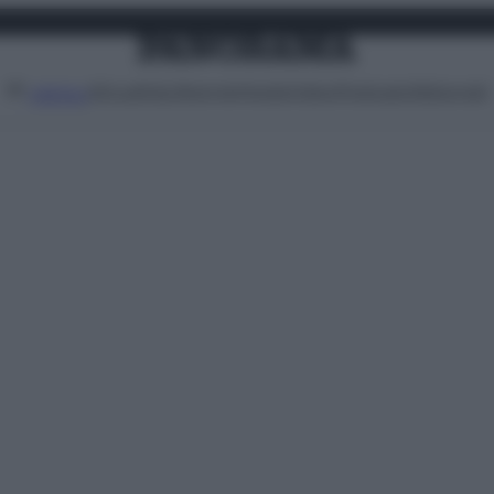
Attualità
Lifestyle
Moda
Video
Podcast
Abbonati
MENU