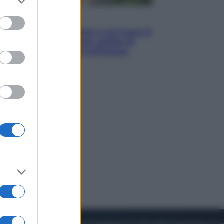
to grant or
ed purposes
Viaggi
La Thailandia segreta è sul mare: 8
luoghi tra delfini rosa, grotte di
smeraldo e villaggi sull’acqua