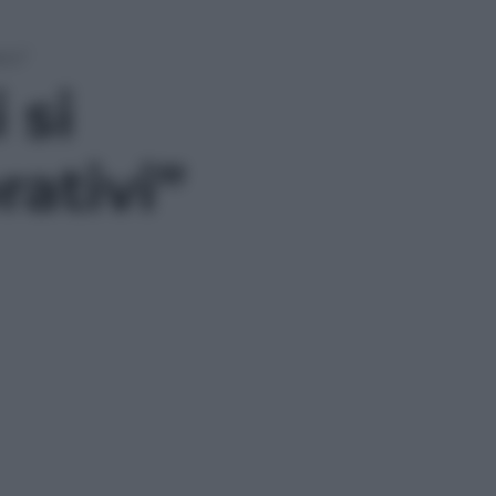
ivi”
 si
ativi”