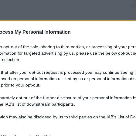
ocess My Personal Information
to opt-out of the sale, sharing to third parties, or processing of your per
formation for targeted advertising by us, please use the below opt-out s
 selection.
 that after your opt-out request is processed you may continue seeing i
ased on personal information utilized by us or personal information dis
 prior to your opt-out.
rately opt-out of the further disclosure of your personal information by
 come mai su Facebook continuo a vedere
profili
he IAB’s list of downstream participants.
’inizio ma poi, lo so per certo, i familiari chiedono la
tion may also be disclosed by us to third parties on the IAB’s List of 
 per accedere al profilo, ma lasciarli
 that may further disclose it to other third parties.
te.
 that this website/app uses one or more Google services and may gath