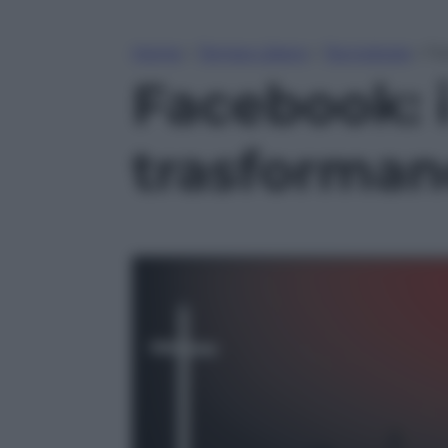
Home
»
Tempo Libero
»
Tecnologia
»
Fa
Facebook: i 
trasforman