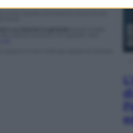
 Facebook sono inutili.
sì: avrete risposte automatiche e prive di vere
l social.
cial e su internet in generale
dovete andare
alto a destra la sezione che riguarda i reati
u FB
.
E questo è l’unico modo per sperare di ottenere
L
d
P
e