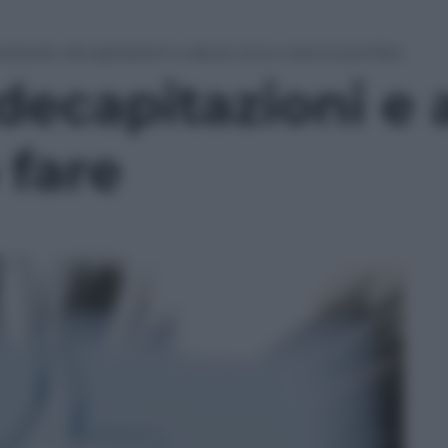
cebook, decapitazioni e abusi: ecco cosa si può fare
ecapitazioni e 
 fare