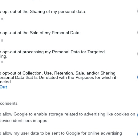
including but not limited to your visit or usage behaviour. You may click 
 to Google and its third-party tags to use your data for below specifi
o opt-out of the Sharing of my personal data.
ogle consent section.
In
 Già dobbiamo cercare di bloccare la navigazione ai
 del web non ha censure.
o opt-out of the Sale of my Personal Data.
 possano essere terreno protetto? Capisco la
In
i ha voglia di mantenere la propria riservatezza, non
gnuno lo può gestire come meglio crede.
to opt-out of processing my Personal Data for Targeted
ing.
In
bili a tutti
(e se dico a TUTTI è proprio così)
che
avvero pazzesco. O subire abusi. E noi, piccoli
o opt-out of Collection, Use, Retention, Sale, and/or Sharing
aliamo
, da bravi soldatini,
a Facebook.
ersonal Data that Is Unrelated with the Purposes for which it
lected.
Out
 ricevuto la segnalazione. E ti ringrazia.
consents
o allow Google to enable storage related to advertising like cookies on
in giro.
evice identifiers in apps.
tra in rete e, magari, digitando una parola di per sé
o allow my user data to be sent to Google for online advertising
non vorresti vedesse mai.