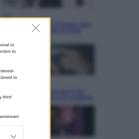
Sport
La Juventus batte il Chelsea: cosa
ha detto l’amichevole di Hong
Kong
sonal or
ection to
nterest-
closed to
Economia
IT Wallet obbligatorio per la Pa:
 third
cos’è, come funziona e le scadenze
Downstream
er and store