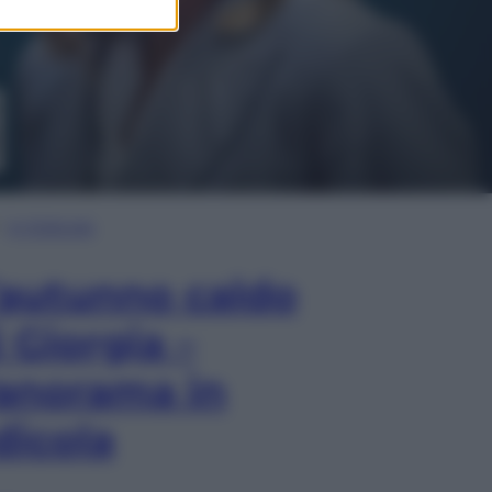
In Edicola
’autunno caldo
i Giorgia –
anorama in
dicola