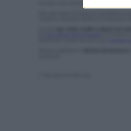
Ho solo una certezza:
le segnalazioni a
Non pensiate di risolvere il problema co
iniziative da parte dell’Amministratore de
Quindi:
per reati, truffe o abusi sui so
sul
sito della Polizia Postale
troverete in 
telematici. Esiste anche il loro
gruppo s
Almeno abbiamo il
dovere di provarci.
qualcosa.
© Riproduzione Riservata