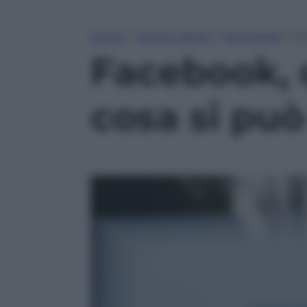
Home
»
Tempo Libero
»
Tecnologia
»
Fa
Facebook, d
cosa si può