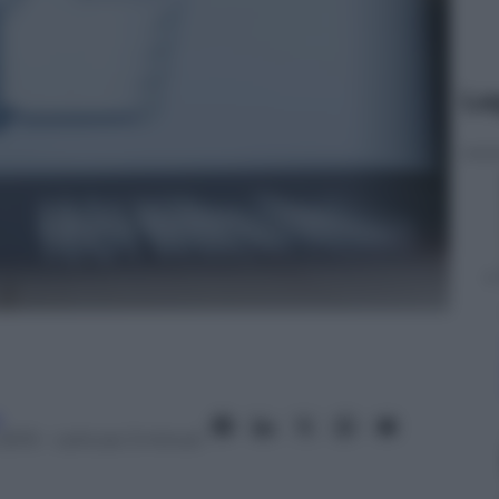
Le
a
2013
– Lettura: 3 minuti