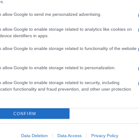
s.
viglioso ripensamento di FB che non solo non
ideo in cui si vede, inequivocabilmente,
to allow Google to send me personalized advertising.
ltro. L’importante è condannare il gesto, dicono
o allow Google to enable storage related to analytics like cookies on
 (narcotrafficanti messicani, per chi non lo
evice identifiers in apps.
universo mondo. Una povera donna decapitata.
 sulla parola.
o allow Google to enable storage related to functionality of the website
a a ottobre quando FB ha rifiutato di togliere il
o allow Google to enable storage related to personalization.
ile” il comportamento del social network che ha
o qualche giorno, Facebook ha deciso di
o allow Google to enable storage related to security, including
creato attorno a questo filmato).
cation functionality and fraud prevention, and other user protection.
ente cancellato, si può facilmente ritrovare e
CONFIRM
 dedicato a questi criminali.
rci?
Come possiamo tutelare i minori da questa
Data Deletion
Data Access
Privacy Policy