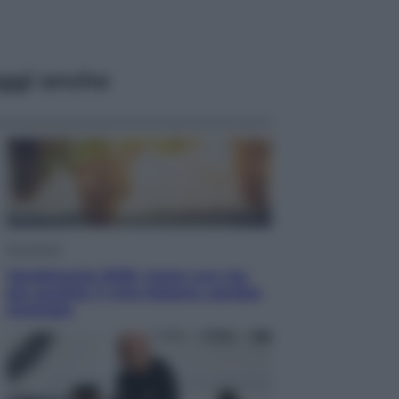
ggi anche
Economia
Vendemmia 2026, meno uva ma
più qualità: il vino italiano cambia
strategia