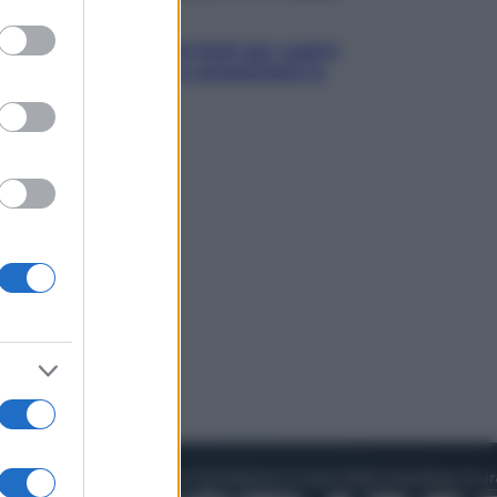
to grant or
Televisione
ed purposes
Estate da anime: 10 titoli per capire
il fenomeno che ha conquistato la
cultura pop