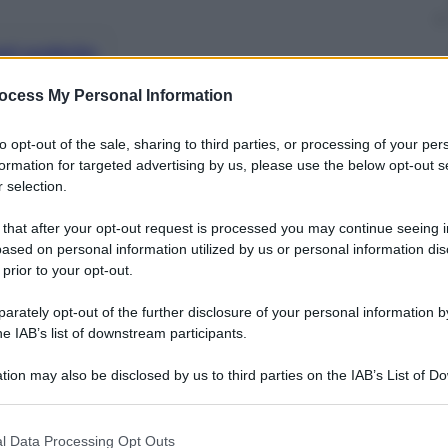
nti preferite
ocess My Personal Information
immagini scioccanti, cruente, al limite
gni tipo. Non dobbiamo restare passivi di
to opt-out of the sale, sharing to third parties, or processing of your per
formation for targeted advertising by us, please use the below opt-out s
 selection.
 that after your opt-out request is processed you may continue seeing i
ased on personal information utilized by us or personal information dis
 prior to your opt-out.
rately opt-out of the further disclosure of your personal information by
he IAB’s list of downstream participants.
tion may also be disclosed by us to third parties on the IAB’s List of 
 that may further disclose it to other third parties.
 that this website/app uses one or more Google services and may gath
l Data Processing Opt Outs