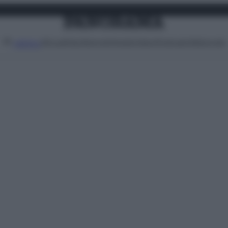
Attualità
Lifestyle
Moda
Video
Podcast
Abbonati
MENU