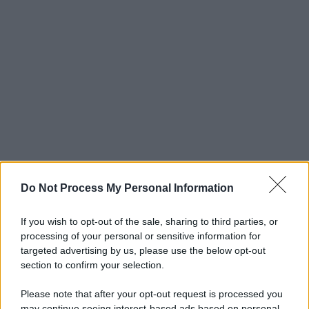
Do Not Process My Personal Information
If you wish to opt-out of the sale, sharing to third parties, or
processing of your personal or sensitive information for
targeted advertising by us, please use the below opt-out
section to confirm your selection.
Please note that after your opt-out request is processed you
may continue seeing interest-based ads based on personal