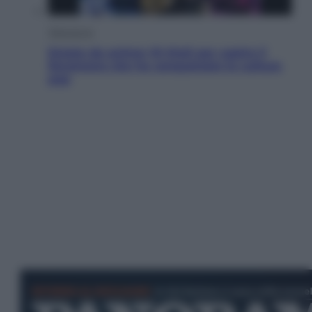
Televisione
Estate da anime: 10 titoli per capire il
fenomeno che ha conquistato la cultura
pop