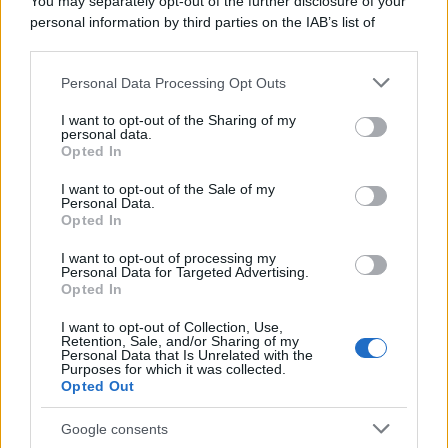
You may separately opt-out of the further disclosure of your
personal information by third parties on the IAB’s list of
downstream participants.
Personal Data Processing Opt Outs
This information may also be disclosed by us to third parties
on the IAB’s List of Downstream Participants that may further
I want to opt-out of the Sharing of my
disclose it to other third parties.
personal data.
Opted In
Please note that this website/app uses one or more Google
services and may gather and store information including but
I want to opt-out of the Sale of my
Personal Data.
not limited to your visit or usage behaviour. You may click to
Opted In
grant or deny consent to Google and its third-party tags to
use your data for below specified purposes in below Google
I want to opt-out of processing my
consent section.
Personal Data for Targeted Advertising.
Opted In
I want to opt-out of Collection, Use,
Retention, Sale, and/or Sharing of my
Personal Data that Is Unrelated with the
Purposes for which it was collected.
Opted Out
Google consents