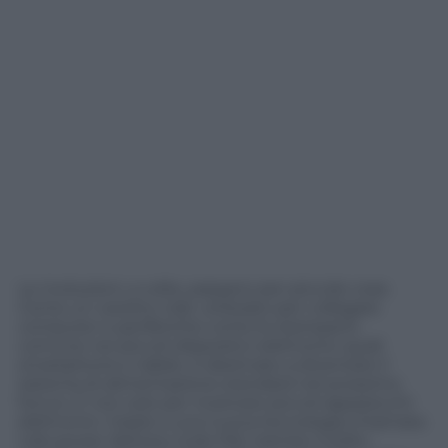
Le rivoluzioni, a volte, passano per piccole cose.
Come un cavetto Usb: utilizzato per collegare
computer e periferiche come le stampanti,
comune nei piccoli dispositivi elettronici quali
smartphone e tablet, è destinato a diventare il
sistema di alimentazione standard nel prossimo
futuro. E non solo per ricaricare piccoli apparecchi
elettronici. Grazie a una nuova tecnologia chiamata
Usb power delivery (Usb Pd), tramite il solito