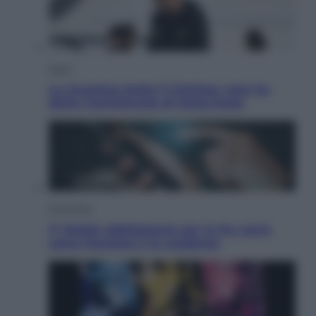
Sport
La Juventus batte il Chelsea: cosa ha
detto l’amichevole di Hong Kong
Economia
IT Wallet obbligatorio per la Pa: cos’è,
come funziona e le scadenze