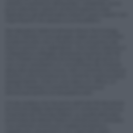
cavetto si potranno alimentare i notebook, come
pure televisori, sistemi di illuminazione a led.
Spariranno gli alimentatori esterni, quei cubetti neri
ingombranti che spesso si surriscaldano.
Nei laboratori della londinese Moixa Technology,
Simon Daniel e il suo gruppo, dopo aver inventato
la batteria stilo che si ricarica con una porta Usb,
hanno pronto un adattatore. «Col nostro sistema, è
il dispositivo collegato attraverso la porta Usb Pd
che chiede la quantità di energia che gli serve. E
non è più necessario un convertitore da corrente
alternata (la presa a muro, ndr) a corrente continua
(Ac/Dc), tutto funziona con corrente continua (Dc)»
spiega Daniel. «Così, in una casa o un ufficio, un
piccolo impianto a corrente continua può
alimentare perfino le lampadine led».
C’è da credere che l’avvento dell’Usb Pd decreterà
la rivincita della trasmissione in corrente continua,
inventata da Thomas Edison, su quella alternata,
promossa da Nikola Tesla e tuttora la più utilizzata.
«La corrente continua è a bassa tensione e,
soprattutto, lavora bene con i pannelli solari»