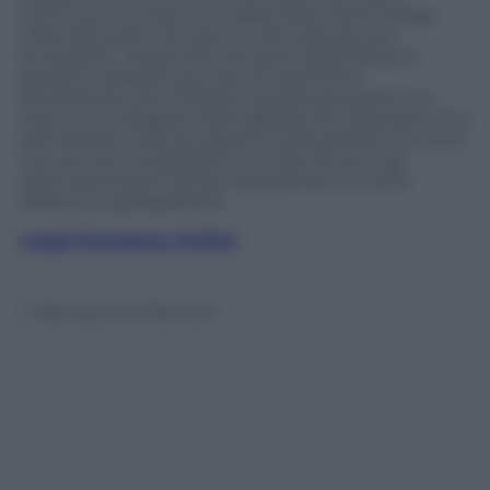
continua il numero uno della Moixa Technology.
«Pannelli solari che hanno costi sempre più
accessibili». Grazie all’invenzione della Moixa si
potranno allestire piccole reti elettriche
domestiche che integrino quelle già presenti in
casa a cui collegare molti apparecchi. Soluzione che
permetterà notevoli risparmi sulle bollette. Gli unici
non ancora compatibili con l’Usb Pd sono gli
elettrodomestici ad alto assorbimento come
lavatrici e aspirapolvere.
Leggi Panorama Online
© Riproduzione Riservata