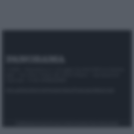
© 2025 – Panorama s.r.l. (Gruppo Società Editrice Italiana
spa) – Via Vittor Pisani 28, 20124 Milano – riproduzione
riservata – P.IVA 10518230965
Attualità
Lifestyle
Moda
Video
Podcast
Abbonati
Preferenze Privacy
Privacy Policy
Cookie Policy
Note legali