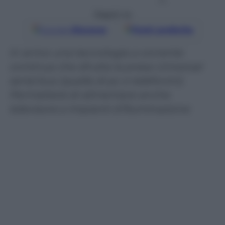
Seguici su
Google
Discover
Fonti preferite
In arrivo una tecnologia a corrente
continua che sfrutta la presa Universal
serial bus (quella di pc e telefonini).
Permetterà di alimentare anche
televisore e impianti d’illuminazione