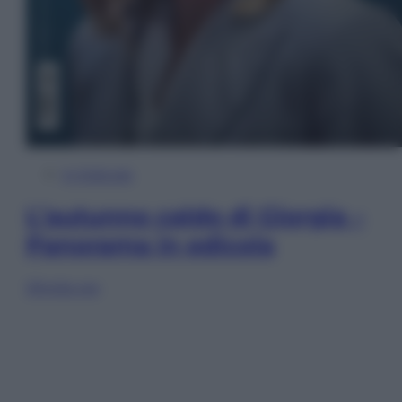
In Edicola
L’autunno caldo di Giorgia –
Panorama in edicola
Sfoglia ora