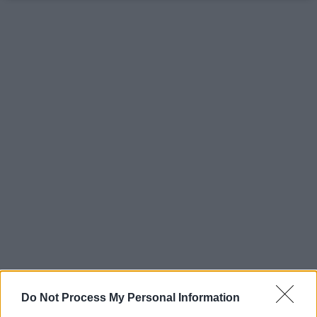
Do Not Process My Personal Information