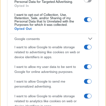
consent section.
Personal Data for Targeted Advertising.
Opted In
I want to opt-out of Collection, Use,
Retention, Sale, and/or Sharing of my
Personal Data that Is Unrelated with the
Purposes for which it was collected.
Opted Out
Google consents
I want to allow Google to enable storage
related to advertising like cookies on web or
device identifiers in apps.
I want to allow my user data to be sent to
Google for online advertising purposes.
I want to allow Google to send me
personalized advertising.
I want to allow Google to enable storage
related to analytics like cookies on web or