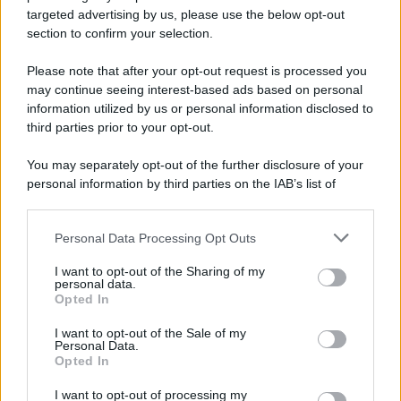
targeted advertising by us, please use the below opt-out
section to confirm your selection.
Please note that after your opt-out request is processed you
may continue seeing interest-based ads based on personal
information utilized by us or personal information disclosed to
third parties prior to your opt-out.
You may separately opt-out of the further disclosure of your
personal information by third parties on the IAB’s list of
downstream participants.
Personal Data Processing Opt Outs
This information may also be disclosed by us to third parties
on the IAB’s List of Downstream Participants that may further
I want to opt-out of the Sharing of my
disclose it to other third parties.
personal data.
Opted In
Please note that this website/app uses one or more Google
services and may gather and store information including but
I want to opt-out of the Sale of my
Personal Data.
not limited to your visit or usage behaviour. You may click to
Opted In
grant or deny consent to Google and its third-party tags to
use your data for below specified purposes in below Google
I want to opt-out of processing my