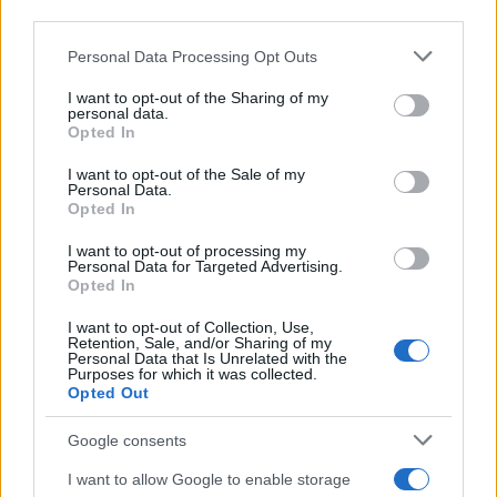
downstream participants.
Personal Data Processing Opt Outs
This information may also be disclosed by us to third parties
on the IAB’s List of Downstream Participants that may further
I want to opt-out of the Sharing of my
disclose it to other third parties.
personal data.
Opted In
Please note that this website/app uses one or more Google
services and may gather and store information including but
I want to opt-out of the Sale of my
Personal Data.
not limited to your visit or usage behaviour. You may click to
Opted In
grant or deny consent to Google and its third-party tags to
use your data for below specified purposes in below Google
I want to opt-out of processing my
consent section.
Personal Data for Targeted Advertising.
Opted In
I want to opt-out of Collection, Use,
Retention, Sale, and/or Sharing of my
Personal Data that Is Unrelated with the
Purposes for which it was collected.
Opted Out
Google consents
I want to allow Google to enable storage