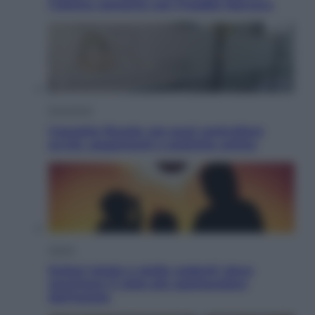
l’ultimo concerto con Freddie Mercury
Economia
Cassetto fiscale: ora puoi controllare
avvisi, pagamenti e pratiche online
Viaggi
Eclissi totale e stelle cadenti: dove
ammirare il cielo più spettacolare
dell’estate