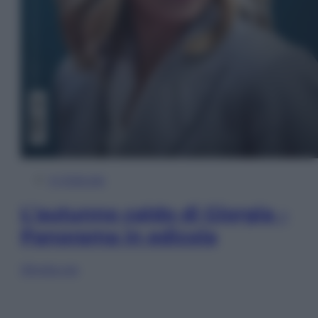
In Edicola
L’autunno caldo di Giorgia –
Panorama in edicola
Sfoglia ora