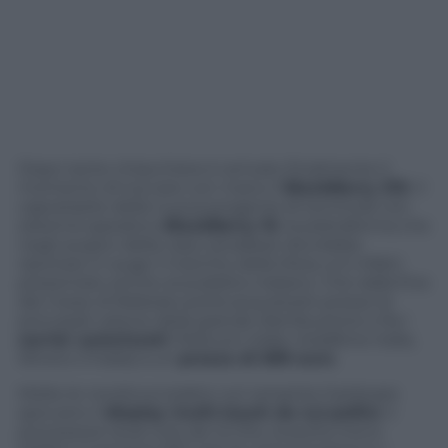
Dopo tante chiacchiere è arrivato finalmente il
momento di toccare con mano il
BlackBerry Z10
. Il
capostipite della nuova progenie di terminali con
sistema operativo
BlackBerry 10
, la piattaforma che
negli auspici della casa canadese dovrebbe
riportare in auge il marchio della Mora, si è infatti
presentato anche al pubblico italiano. Che dalla fine
del mese di febbraio potrà acquistarlo presso le
principali catene della grande distribuzione e fra i
carrier autorizzati
(Telecom Italia, Vodafone Italia,
Wind e 3 Italia) a un
prezzo di 699 euro
.
Molte le novità sul piatto: sul versante hardware
spiccano il
display multi-touch da 4,2 pollici
, il
processore dual core da 1,5 Ghz, la porta micro