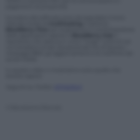
HDMI e il sensore NFC per le comunicazioni e i
pagamenti di prossimità.
Sul piano del software sono da segnalare invece
l’elevato livello di
multitasking
, il sistema
BlackBerry Flow
per la gestione in contemporanea
delle applicazioni aperte e
BlackBerry Hub
, il
repository che raduna in unico “luogo” tutte le tue
conversazioni email, (sia personali che di lavoro), i
messaggi BBM, gli aggiornamenti e le notifiche dei
social media.
In questo video vi mostriamo tutto quello che
dovete sapere.
Seguimi su Twitter:
@TritaTech
© Riproduzione Riservata