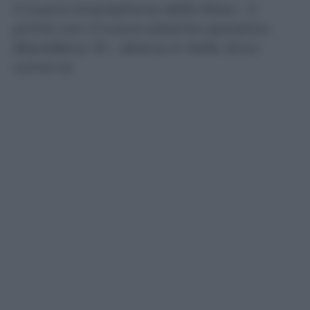
Il nuovo smartphone della Mora – il
primo con il nuovo sistema operativo
BlackBerry 10 – sbarca in Italia. Ecco
come va