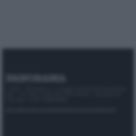
© 2025 – Panorama s.r.l. (Gruppo Società Editrice Italiana
spa) – Via Vittor Pisani 28, 20124 Milano – riproduzione
riservata – P.IVA 10518230965
Attualità
Lifestyle
Moda
Video
Podcast
Abbonati