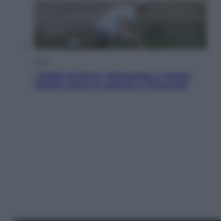
Sport
I dubbi di Sinner, fisioterapia a Torino:
Jannik valuta se giocare a Cincinnati