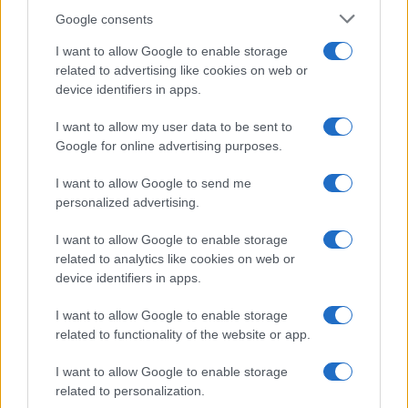
Google consents
I want to allow Google to enable storage
related to advertising like cookies on web or
device identifiers in apps.
I want to allow my user data to be sent to
Google for online advertising purposes.
I want to allow Google to send me
personalized advertising.
I want to allow Google to enable storage
related to analytics like cookies on web or
device identifiers in apps.
I want to allow Google to enable storage
related to functionality of the website or app.
I want to allow Google to enable storage
related to personalization.