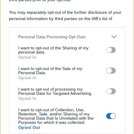
You may separately opt-out of the further disclosure of your
personal information by third parties on the IAB’s list of
downstream participants.
Personal Data Processing Opt Outs
This information may also be disclosed by us to third parties
on the IAB’s List of Downstream Participants that may further
I want to opt-out of the Sharing of my
disclose it to other third parties.
personal data.
Opted In
Please note that this website/app uses one or more Google
services and may gather and store information including but
I want to opt-out of the Sale of my
Personal Data.
not limited to your visit or usage behaviour. You may click to
Opted In
grant or deny consent to Google and its third-party tags to
use your data for below specified purposes in below Google
I want to opt-out of processing my
consent section.
Personal Data for Targeted Advertising.
Opted In
I want to opt-out of Collection, Use,
Retention, Sale, and/or Sharing of my
Personal Data that Is Unrelated with the
Purposes for which it was collected.
Opted Out