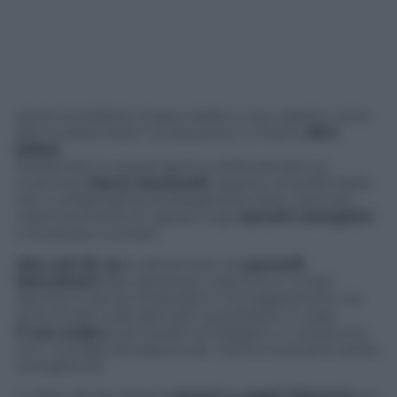
Avete le bollette troppo salate e non sapete come
fare a risparmiare? La soluzione si chiama
Biro
Robot
.
Presentato in questi giorni a Rebuild dal suo
inventore
Marco Santarelli
, esperto di analisi delle
reti e collaboratore di Margherita Hack, il piccolo
robot promette di vigilare sugli
sprechi energetici
e di aiutare a evitarli.
Alto soli 35 cm
e alimentato da
pannelli
fotovoltaici
, Biro girerà per casa (ma in modo
discreto e senza intralciare) e immagazzinerà una
serie di dati sulle abitudini quotidiane in casa.
Il suo scopo
è poi quello di redigere un resoconto
con i consigli da seguire per ridurre le proprie spese
energetiche.
Il robot sfrutta diversi
sensori e raggi infrarossi
per