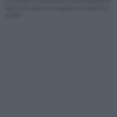
È in arrivo un aiutante che permetterà di
ridurre lo spreco energetico in casa fino
al 30%