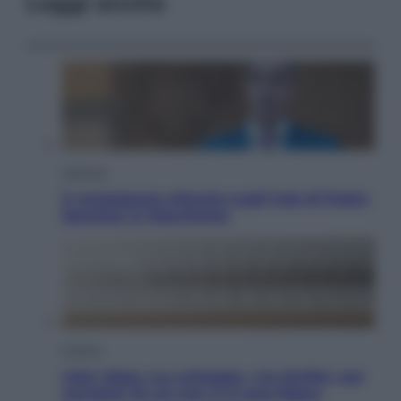
Leggi anche
Opinioni
Il vergognoso silenzio sugli hub di Pedro
Sanchez in Mauritania
Cultura
Libri: dopo «Le schegge», tre thriller con
narratori di cui non ci si può fidare