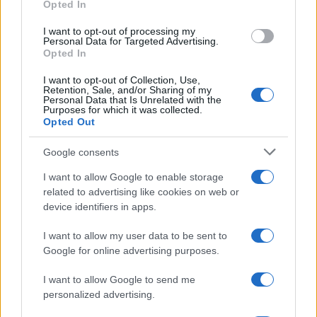
Opted In
grant or deny consent to Google and its third-party tags to
use your data for below specified purposes in below Google
I want to opt-out of processing my
consent section.
Personal Data for Targeted Advertising.
Opted In
I want to opt-out of Collection, Use,
Retention, Sale, and/or Sharing of my
Personal Data that Is Unrelated with the
Purposes for which it was collected.
Opted Out
Google consents
I want to allow Google to enable storage
related to advertising like cookies on web or
device identifiers in apps.
I want to allow my user data to be sent to
Google for online advertising purposes.
I want to allow Google to send me
personalized advertising.