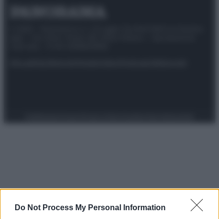
© 2025 – Panorama s.r.l. (Gruppo Società Editrice Italiana
spa) – Via Vittor Pisani 28, 20124 Milano – riproduzione
riservata – P.IVA 10518230965
Attualità
Lifestyle
Moda
Video
Podcast
Abbonati
Preferenze Privacy
Privacy Policy
Cookie Policy
Note legali
Do Not Process My Personal Information