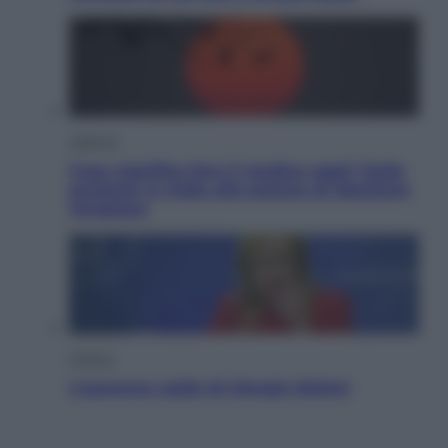
Lifestyle
Cosa significa fare il medico oggi? Dalle
proteste in India alla lezione di Abraham
Verghese
Politica
L’autunno caldo di Giorgia Meloni