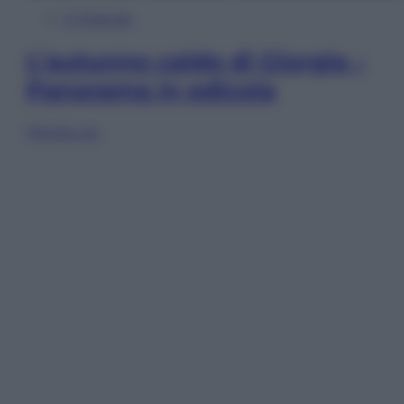
In Edicola
L’autunno caldo di Giorgia –
Panorama in edicola
Sfoglia ora