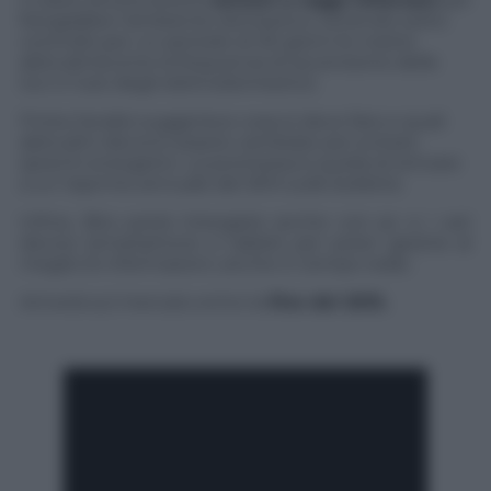
fotografare l’ambiente domestico, tenendo sotto
controllo per un periodo di 30 giorni le nostre
abitudini(come la frequenza di accensione delle
luci o l’uso degli elettrodomestici).
Finita l’analisi suggerisce cosa si deve fare e quali
abitudini devono essere cambiate per evitare
sprechi energetici. La promessa è quella di arrivare
a un risprmio annuale del 30% sulle bollette.
Infine, Biro potrà intergaire anche con pc e i vari
device (smartphone e tablet) per poter gestire al
meglio le informazioni, anche in tempo reale.
Arriverà sul mercato entro la
fine del 2015.