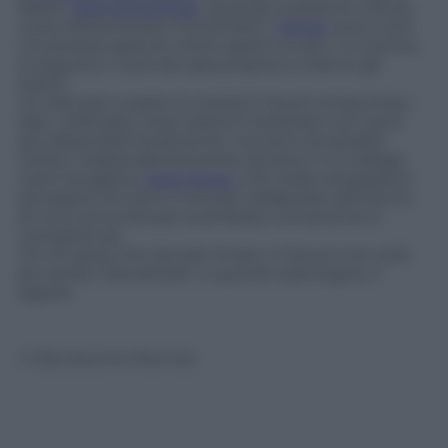
libere:
OpenStreetMap
. Quando si parla di cultura,
come dimenticare l’università? I
MOOC
sono corsi
universitari gratuiti online aperti a tutti: ci si iscrive,
si seguono i corsi da casa propria e si fanno gli
esami.
Un discorso a parte lo merita il cloud computing: i
dati, i software, interi sistemi hardware non sono
più disponibili localmente, ma sono accessibili
online, indipendentemente da dove ci si collega:
vedi il progetto
OpenStack
, che vede sviluppatori
ed esperti di tutto il mondo collaborare all’interno
di una comunità per scambiare conoscenze e
competenze.
C’è chi giura che sia solo l’inizio: in futuro non avrà
più senso “brevettare”, e quindi costringere, il
sapere.
© Riproduzione Riservata