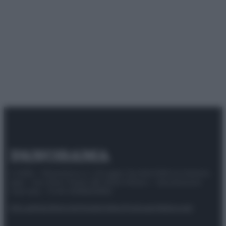
© 2025 – Panorama s.r.l. (Gruppo Società Editrice Italiana
spa) – Via Vittor Pisani 28, 20124 Milano – riproduzione
riservata – P.IVA 10518230965
Attualità
Lifestyle
Moda
Video
Podcast
Abbonati