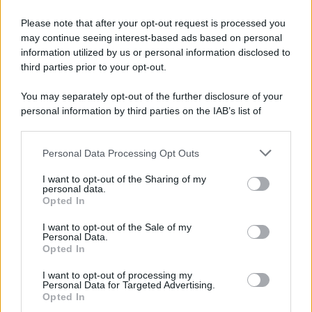
Please note that after your opt-out request is processed you
may continue seeing interest-based ads based on personal
information utilized by us or personal information disclosed to
third parties prior to your opt-out.
You may separately opt-out of the further disclosure of your
personal information by third parties on the IAB’s list of
downstream participants.
Personal Data Processing Opt Outs
This information may also be disclosed by us to third parties
on the IAB’s List of Downstream Participants that may further
I want to opt-out of the Sharing of my
disclose it to other third parties.
personal data.
Opted In
Please note that this website/app uses one or more Google
services and may gather and store information including but
I want to opt-out of the Sale of my
Personal Data.
not limited to your visit or usage behaviour. You may click to
Opted In
grant or deny consent to Google and its third-party tags to
use your data for below specified purposes in below Google
I want to opt-out of processing my
consent section.
Personal Data for Targeted Advertising.
Opted In