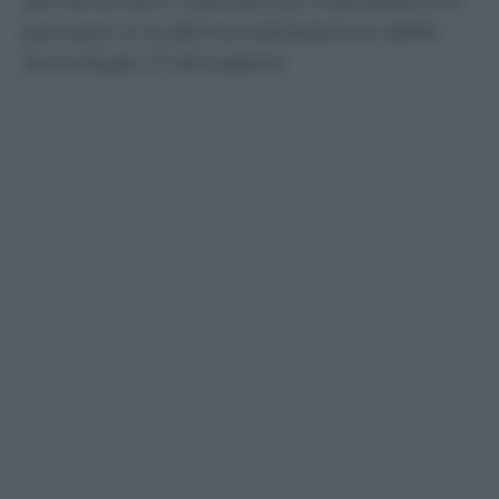
dei fenomeni culturali più interessanti e
pervasivi è la democratizzazione della
tecnologia. E del sapere