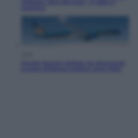
Jackman, altro che eroe! – Il video in
esclusiva
Viaggi
Perché Vietnam Airlines sta diventando
la porta d’ingresso italiana verso l’Asia