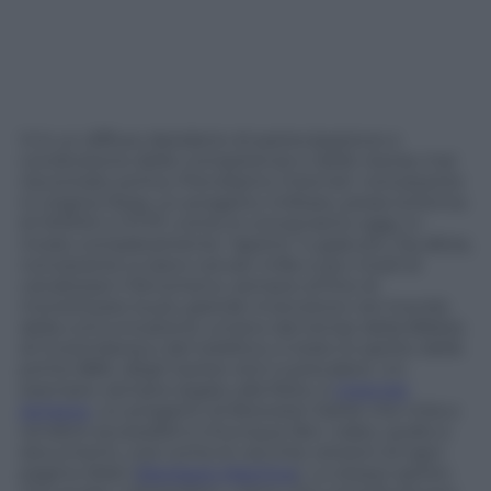
Vi è un diffuso desiderio di partecipazione e
condivisione delle competenze e delle risorse mai
riscontrato prima. Prendiamo Internet: nonostante
in origine fosse un progetto militare, prese la forma
di WWW e HTTP, come lo conosciamo oggi, in
modo completamente “aperto” e gratuito. Da allora,
nonostante si siano cercati mille e più modi di
canalizzare il fenomeno, sempre al fine di
monetizzare la più grande invenzione nel mondo
della comunicazione umano dai tempi della Bibbia
di Gutemberg e del telefono, è stato lo spirito delle
prime BBS, degli hacker etici a prevalere. Un
esempio, sempre legato alla Rete, è
Internet
Achieve
, un progetto di Brewster Kahle che mira a
rendere accessibili a chiunque libri, video, audio e
documenti, così come le vecchie versioni di ogni
pagina Web (
Wayback Machine
). Lo stesso spirito