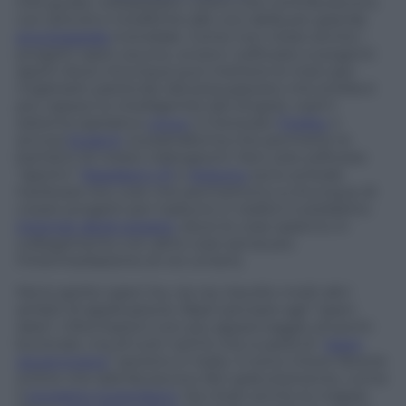
che guida i wikipediani, coloro che contribuiscono
con articoli e modifiche alle voci della più grande
enciclopedia
mondiale. Come non citare anche i
progetti open source, ovvero i software a sorgenti
aperti dove chiunque può mettere le mani per
migliorarli, partendo dal presupposto che la folla è
più capace (o intelligente) del singolo: vedi il
sistema operativo
Linux
o il browser
Firefox
o
ancora
Scratch
, la piattaforma che permette ai
bambini di creare videogiochi. Non solo software
“aperto”:
Raspberry Pi
e
Arduino
sono schede
hardware low cost che permettono a chiunque di
creare progetti per tradurre in realtà il cosiddetto
Internet degli oggetti
, dove le cose saranno in
collegamento con altre cose senza più
l’intermediazione di noi umani).
Ma lo spirito open ha, via via, travolto molti altri
ambiti di applicazione. Basti pensare agli “open
data”, informazioni non più appannaggio di pochi
burocrati, ma di tutti: tant’è che si parla di “
open
government
” persino in Italia. Vi sono intere librerie
online che distribuiscono libri gratuitamente, come
il
progetto Gutenberg
. Da citare anche le mappe