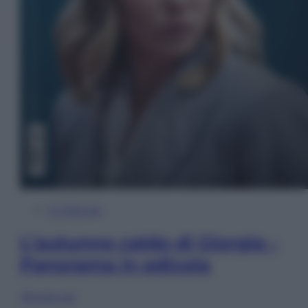
In Edicola
L’autunno caldo di Giorgia –
Panorama in edicola
Sfoglia ora