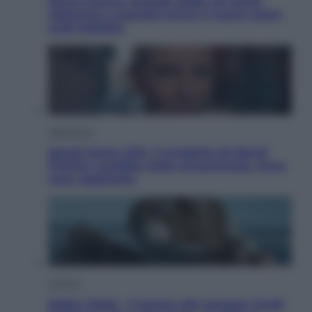
Nuovo bonus energia 2026, chi potrà
ottenerlo e quando arriva il nuovo aiuto
sulle bollette
Televisione
Squid Game USA, il progetto di David
Fincher sarebbe stato accantonato. Ecco
cosa sappiamo
Cinema
Robin Hood – Il prezzo del sangue: Hugh