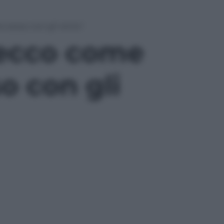
sesso con gli ‘amici’
 ecco come
o con gli