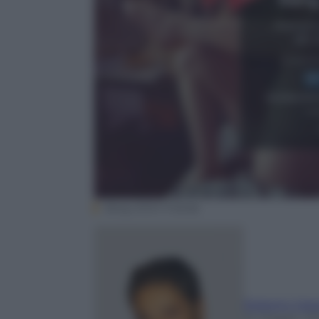
Bang With Friends
Roberto Cata
16 Maggio 20