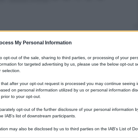
ocess My Personal Information
nti preferite
ficace di un sito di appuntamenti: ecco
to opt-out of the sale, sharing to third parties, or processing of your per
formation for targeted advertising by us, please use the below opt-out s
 spopola sul Web e – da qualche giorno –
 selection.
 that after your opt-out request is processed you may continue seeing i
ased on personal information utilized by us or personal information dis
 prior to your opt-out.
rately opt-out of the further disclosure of your personal information by
he IAB’s list of downstream participants.
tion may also be disclosed by us to third parties on the IAB’s List of 
 that may further disclose it to other third parties.