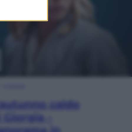
In Edicola
’autunno caldo
i Giorgia –
anorama in