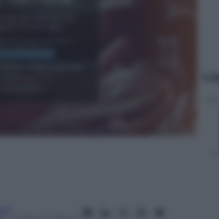
Le
nia
13
– Lettura: 3 minuti