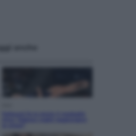
ggi anche
Sport
Pellacani fa la storia: 5 medaglie
d’oro “Adesso voglio raggiungere
le cinesi”