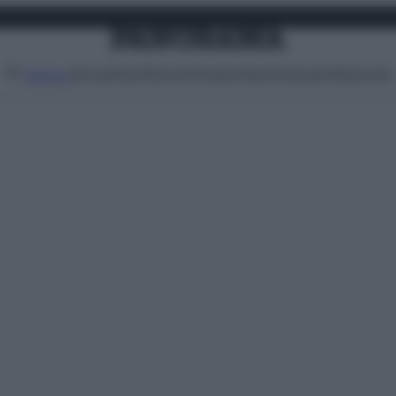
Attualità
Lifestyle
Moda
Video
Podcast
Abbonati
MENU