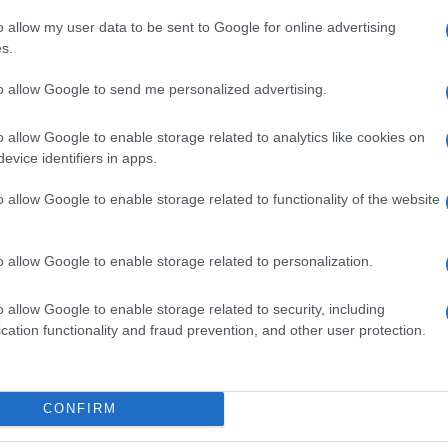
mail
coi nomi dei contatti che ricambiano
o allow my user data to be sent to Google for online advertising
s.
– paradossalmente – nella sua
discrezione
. Bang
po di notifica alle persone che sono oggetto del
to allow Google to send me personalized advertising.
eciproca
.
“I tuoi amici non sapranno mai che sei
che loro”
, ci tengono a precisare i creatori del
o allow Google to enable storage related to analytics like cookies on
a letto con quella biondina che da qualche giorno è
evice identifiers in apps.
he non saprà mai del tuo interesse a meno che non
a le sue papabili ”prede” di Bang With Friends.
o allow Google to enable storage related to functionality of the website
ha quasi un milione di utenti e dichiara di aver già
iù fra
ragazzi dai 18 ai 34 anni
.
o allow Google to enable storage related to personalization.
 del prossimo tormentone del Web. E per
ettere sul piatto già
un milione di dollari
per
di far crescere l’idea.
o allow Google to enable storage related to security, including
cation functionality and fraud prevention, and other user protection.
n questi giorni con il lancio della versione mobile
momento solo quelli statunitensi, e telefonini
 “bang”, è disponibile anche l’opzione “hang”,
 preferisce un semplice invito a passare del tempo
CONFIRM