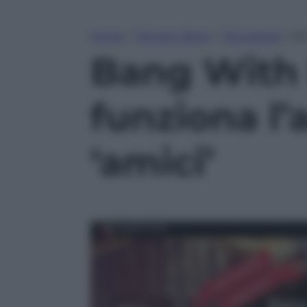
Home
»
Tempo Libero
»
Tecnologia
»
Ba
Bang With 
funziona l’
‘amici’