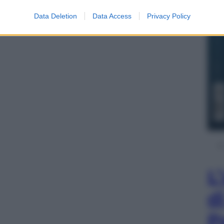
Data Deletion
Data Access
Privacy Policy
L
d
P