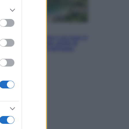
er and store
to grant or
ed purposes
Viaggi
La Thailandia segreta è sul mare: 8
luoghi tra delfini rosa, grotte di
smeraldo e villaggi sull’acqua