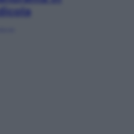
dicola
lia ora