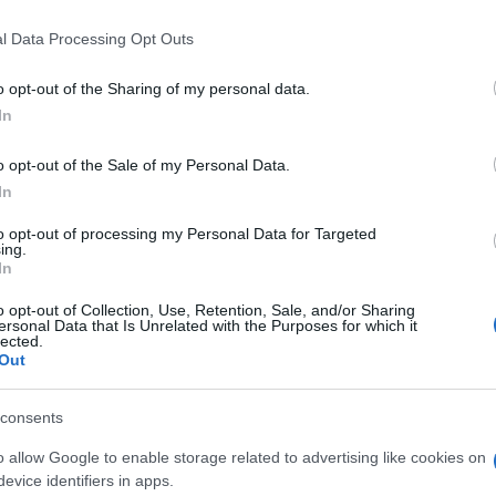
 that this website/app uses one or more Google services and may gath
l Data Processing Opt Outs
including but not limited to your visit or usage behaviour. You may click 
 to Google and its third-party tags to use your data for below specifi
o opt-out of the Sharing of my personal data.
ogle consent section.
In
o opt-out of the Sale of my Personal Data.
hat
e i siti di
dating
, definendoli una via facile per
In
’era di Facebook e dei social network c’è chi pensa
 web siano una forma perfino troppo articolata per
to opt-out of processing my Personal Data for Targeted
ing.
In
entato
Bang With Friends
l’applicazione che –
ovare amici disposti a fare sesso, in un clic o
o opt-out of Collection, Use, Retention, Sale, and/or Sharing
ersonal Data that Is Unrelated with the Purposes for which it
lected.
Out
lle tante applicazioni che gravitano intorno a
nte rete di relazioni del social network intende
no avere rapporti, anche occasionali. In che modo
consents
he fa da cornice al servizio:
o allow Google to enable storage related to advertising like cookies on
acebook Connect
evice identifiers in apps.
ebook coi quali si vorrebbe avere un rapporto