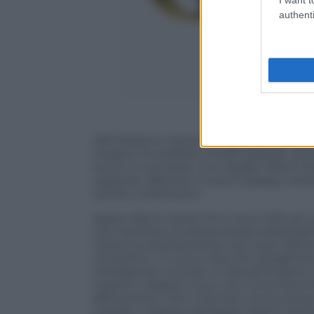
authenti
Jeff Williams, direttore operativo di 
impatto incredibile a livello globale, ai
sicuro e connesse. Con l’Apple Watch S
capacità, offrendo il nostro display ind
sottile e sofisticato”.
Apple Watch Series 10 è circa il 10% più s
ma mantiene la stessa durata della batte
l’antenna direttamente nel corpo dell’o
monolitico. Il nuovo chip S10, progettato
intelligenza, include un Neural Engine 
il gesto a doppio tocco, Siri, il riconos
allenamenti, oltre a funzioni di sicurez
stradali. Il display dell’Apple Watch Seri