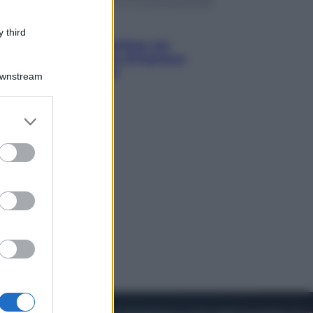
Viaggi
 third
Perché Vietnam Airlines sta
diventando la porta d’ingresso
italiana verso l’Asia
Downstream
er and store
to grant or
ed purposes