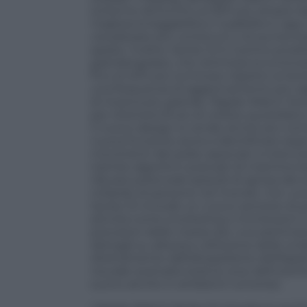
schermo attiva fino al 30% più ampia ri
migliora la leggibilità e l’usabilità in 
visualizzare più contenuti o di aumentar
spazio. Inoltre, Series 10 è il primo pr
grandangolare, che ottimizza la luminos
fino al 40% più luminoso rispetto al Ser
una frequenza di aggiornamento più rap
di ricarica più grande, l’Apple Watch Seri
per ottenere 8 ore di utilizzo quotidiano
Il nuovo design lo rende anche più com
nuova funzione aiuta a identificare seg
movimenti del polso associati a interruz
tramite algoritmi avanzati di machine l
rilevare potenziali episodi di apnea del
miliardo di persone nel mondo. Con una 
Series 10 include un nuovo sensore di p
attività come snorkeling e immersioni i
previsioni delle maree per una settiman
dettagli su altezza e direzione delle ond
direttamente dall’altoparlante dell’App
neurale avanzata isola la voce dell’uten
suono anche in ambienti rumorosi.