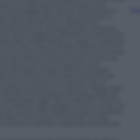
spetto ai modelli precedenti. Questa novità
Sfog
app come Messaggi, Mail o Notizie, consentendo di
e la dimensione del testo senza sacrificare lo
odotto Apple a presentare un display OLED
ità dei pixel su un angolo più ampio, risultando
ies 9. Questo display più efficiente consente anche
ida nella modalità always-on. Grazie a una bobina
es 10 è il più veloce a ricaricarsi: bastano 15 minuti
 o 8 minuti per tracciare il sonno per tutta la notte.
odo da indossare durante il sonno, mentre una
ni di apnea notturna monitorando piccoli
ioni del respiro. Queste notifiche, sviluppate
earning, forniscono informazioni importanti per
 sonno, una condizione che colpisce oltre un
resistenza all’acqua fino a 50 metri, l’Apple Watch
rofondità e di temperatura dell’acqua, ideale per
n acque basse. L’app Tides di watchOS 11 fornisce
a e condizioni delle spiagge in tutto il mondo, con
e. Per la prima volta, l’audio può essere riprodotto
le Watch, oltre che per le chiamate. Una rete
te durante le chiamate, migliorando la qualità del