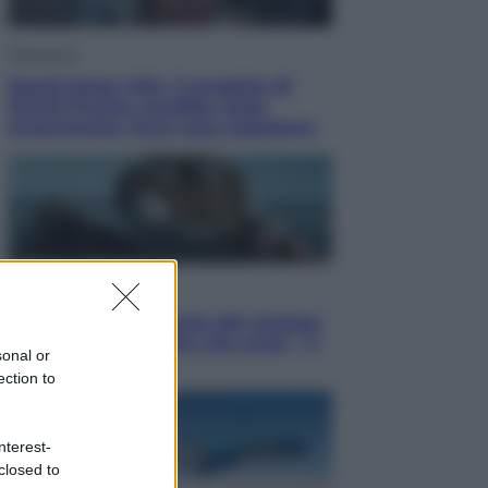
Televisione
Squid Game USA, il progetto di
David Fincher sarebbe stato
accantonato. Ecco cosa sappiamo
Cinema
Robin Hood – Il prezzo del sangue:
Hugh Jackman, altro che eroe! – Il
sonal or
video in esclusiva
ection to
nterest-
closed to