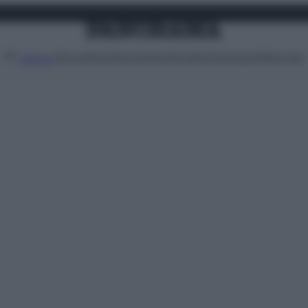
Attualità
Lifestyle
Moda
Video
Podcast
Abbonati
MENU