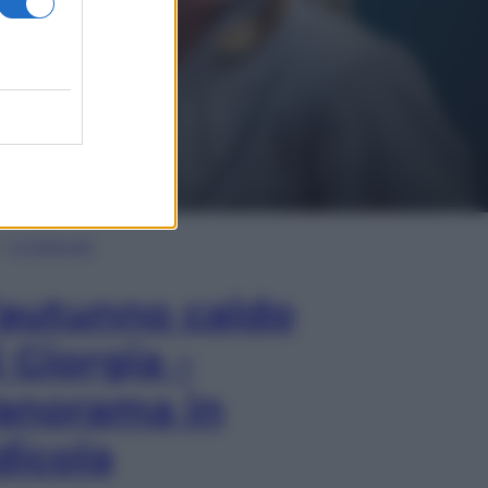
In Edicola
’autunno caldo
i Giorgia –
anorama in
dicola