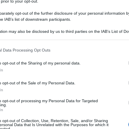
 prior to your opt-out.
rately opt-out of the further disclosure of your personal information by
he IAB’s list of downstream participants.
tion may also be disclosed by us to third parties on the IAB’s List of 
 that may further disclose it to other third parties.
 that this website/app uses one or more Google services and may gath
l Data Processing Opt Outs
including but not limited to your visit or usage behaviour. You may click 
4 del keynote di Apple che presenta – come da rito
 to Google and its third-party tags to use your data for below specifi
o opt-out of the Sharing of my personal data.
 fondata da Steve Jobs.
ogle consent section.
In
merso nel verde dell’Apple Park e annuncia:
ista dell’evento con Cook che annuncia «Il nuovo
o opt-out of the Sale of my Personal Data.
’intelligenza artificiale e l’Apple Intelligence».
In
to opt-out of processing my Personal Data for Targeted
ing.
In
o opt-out of Collection, Use, Retention, Sale, and/or Sharing
ersonal Data that Is Unrelated with the Purposes for which it
l 20 settembre). Caratterizzato da un design
lected.