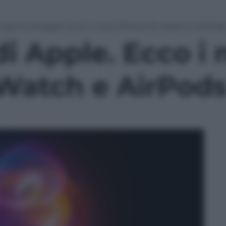
il giorno di Apple. Ecco i nuovi iPhone 16, Watch e AirPod
 di Apple. Ecco i
 Watch e AirPod