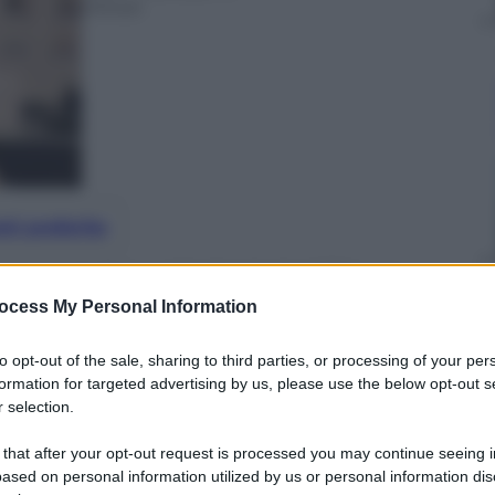
minuti
nti preferite
twatch fino agli attesissimi iPhone.
sui nuovi prodotti Made in Cupertino
ocess My Personal Information
to opt-out of the sale, sharing to third parties, or processing of your per
formation for targeted advertising by us, please use the below opt-out s
 selection.
 that after your opt-out request is processed you may continue seeing i
ased on personal information utilized by us or personal information dis