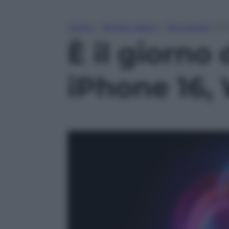
Home
»
Tempo Libero
»
Tecnologia
»
È 
È il giorno
iPhone 16,