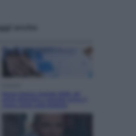
ggi anche
Economia
Nuovo bonus energia 2026, chi
potrà ottenerlo e quando arriva il
nuovo aiuto sulle bollette