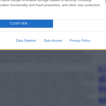
cation functionality and fraud prevention, and other user protection.
CONFIRM
Data Deletion
Data Access
Privacy Policy
Apple, ha commentato: “Apple Watch ha avuto un
utando le persone a mantenersi sane, attive, al
eries 10, abbiamo migliorato ulteriormente queste
ossabile più grande e avanzato, con un design più
L
ottile rispetto ai precedenti modelli Series 7, 8 e 9,
d
ria di 18 ore. Un innovativo retro metallico integra
rologio, conferendo al dispositivo un aspetto
P
 per garantire prestazioni, efficienza energetica e
a 4 core. Questo permette di gestire funzioni come
cimento vocale e il rilevamento automatico degli
e
za come il rilevamento delle cadute e degli incidenti
es 10 è il più grande mai realizzato, con un’area dello