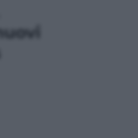
s
 nuovi
s