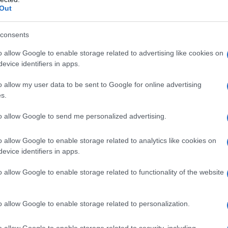
 rendono ancora più potente, intelligente e
Out
nuovo modello è il più sottile mai prodotto e offre il
i Apple Watch. Tra le novità spiccano le notifiche
consents
pida, la rilevazione della profondità e della
rofondimenti sulla salute e il fitness grazie a
o allow Google to enable storage related to advertising like cookies on
evice identifiers in apps.
 alluminio e titanio, con una gamma di colori
 lucido, Jet Black, offre un riflesso distintivo ed
o allow my user data to be sent to Google for online advertising
o – disponibili nelle varianti naturale, oro e ardesia
s.
di gioielli.
to allow Google to send me personalized advertising.
o allow Google to enable storage related to analytics like cookies on
evice identifiers in apps.
o allow Google to enable storage related to functionality of the website
o allow Google to enable storage related to personalization.
o allow Google to enable storage related to security, including