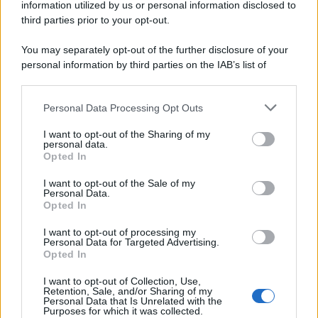
information utilized by us or personal information disclosed to
third parties prior to your opt-out.
You may separately opt-out of the further disclosure of your
personal information by third parties on the IAB’s list of
downstream participants.
Personal Data Processing Opt Outs
This information may also be disclosed by us to third parties
on the IAB’s List of Downstream Participants that may further
I want to opt-out of the Sharing of my
disclose it to other third parties.
personal data.
Opted In
Please note that this website/app uses one or more Google
services and may gather and store information including but
I want to opt-out of the Sale of my
Personal Data.
not limited to your visit or usage behaviour. You may click to
Opted In
grant or deny consent to Google and its third-party tags to
use your data for below specified purposes in below Google
I want to opt-out of processing my
consent section.
Personal Data for Targeted Advertising.
Opted In
I want to opt-out of Collection, Use,
Retention, Sale, and/or Sharing of my
Personal Data that Is Unrelated with the
Purposes for which it was collected.