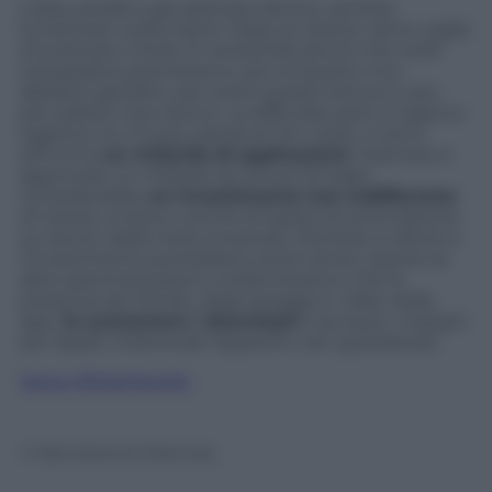
L’idea, peraltro già adottata altrove, sembra
funzionare molto bene. Dopo la visione viene voglia
di scaricare il titolo. È verosimile perciò che molti
sviluppatori premeranno, più di quanto non
abbiano già fatto, per avere questo bonus in più
per esibire il loro lavoro. La difficoltà, però, è logica e
logistica. Su iTunes, parola di Tim Cook, ci sono
all’incirca
un miliardo di applicazioni
. Visionare e
approvare un miliardo di minuti di trailer
richiederebbe
un investimento non indifferente
:
di risorse umane e anche di spazio di archiviazione
sui server della mela morsicata. Ma forse lo sforzo e
l’investimento potrebbero avere senso, specie se
altre sperimentazioni confermeranno che la
presenza dei filmati, degli assaggi in video delle
app,
fa aumentare i download
e dunque i margini
per Apple. D’altronde l’appetito vien guardando.
Segui @MarMorello
© Riproduzione Riservata