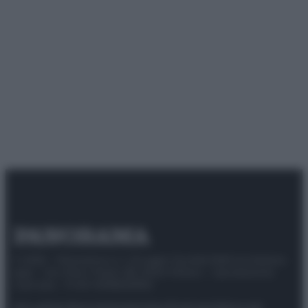
© 2025 – Panorama s.r.l. (Gruppo Società Editrice Italiana
spa) – Via Vittor Pisani 28, 20124 Milano – riproduzione
riservata – P.IVA 10518230965
Attualità
Lifestyle
Moda
Video
Podcast
Abbonati