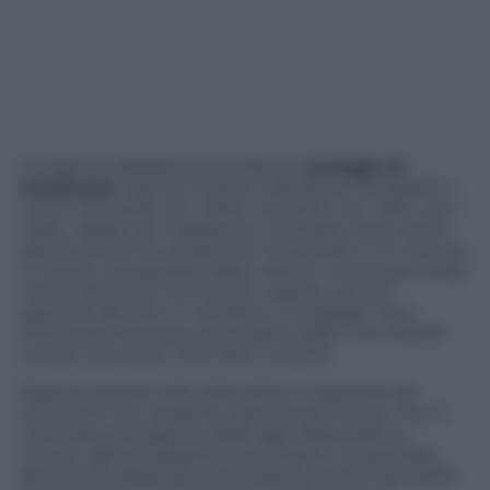
La logica è abbastanza evidente:
assaggi un
contenuto
, vedi se ti piace e decidi se comprarlo o
meno. Succede con i brani musicali, con i libri, con i
video. Apple, per tradizione, è sempre stata molto
generosa con le anteprime: ha portato a un minuto
e mezzo il preascolto delle canzoni contro gli iniziali
trenta secondi e ha inserito, spesso, piccoli
spezzoni dei film in vendita o a noleggio. Non
limitandosi dunque ai semplici trailer che è facile
trovare ovunque, YouTube in primis.
Eppure questa utile attitudine a ingolosire gli
acquirenti con qualche sostanzioso morso, non è
mai stata prerogativa delle app disponibili su
iTunes. Agli sviluppatori, da sempre, è stata data
facoltà di pubblicare solo qualche schermata della