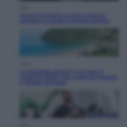
Esteri
Perché Hiroshima: la città scelta per
mostrare al mondo la bomba atomica
Viaggi
La Thailandia segreta è sul mare: 8
luoghi tra delfini rosa, grotte di smeraldo
e villaggi sull’acqua
Esteri