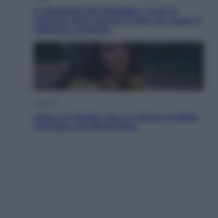
Il «Mamdani del Michigan» vince le
primarie dem: perché Trump ora sogna il
colpaccio al Senato
Cinema
Greta e le favole vere, al cinema la fiaba
ecologica con Raoul Bova