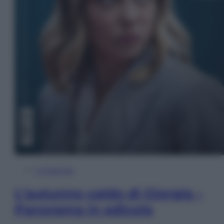
In Edicola
L’autunno caldo di Giorgia –
Panorama in edicola