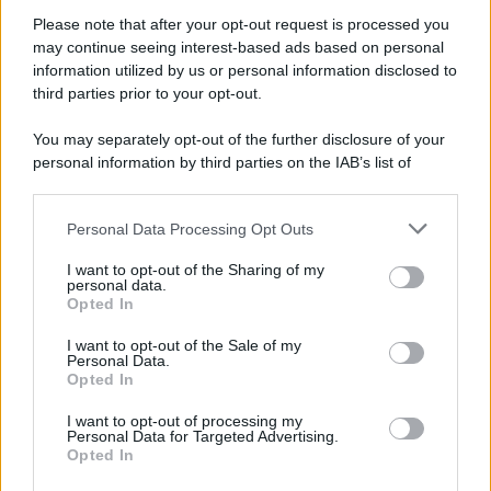
Please note that after your opt-out request is processed you
may continue seeing interest-based ads based on personal
information utilized by us or personal information disclosed to
third parties prior to your opt-out.
You may separately opt-out of the further disclosure of your
personal information by third parties on the IAB’s list of
downstream participants.
Personal Data Processing Opt Outs
This information may also be disclosed by us to third parties
on the IAB’s List of Downstream Participants that may further
I want to opt-out of the Sharing of my
disclose it to other third parties.
personal data.
Opted In
Please note that this website/app uses one or more Google
services and may gather and store information including but
I want to opt-out of the Sale of my
Personal Data.
not limited to your visit or usage behaviour. You may click to
Opted In
grant or deny consent to Google and its third-party tags to
use your data for below specified purposes in below Google
I want to opt-out of processing my
consent section.
Personal Data for Targeted Advertising.
Opted In