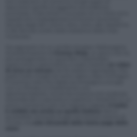
loro creatura e, di contorno, lunghi papiri di
descrizioni gonfie di aggettivi ed enfatiche
promesse. A decretare il successo di un titolo sono
soprattutto il passaparola e le buone recensioni
lasciate dagli altri utenti, oltre, certo, alle classifiche
e alle famose scelte della redazione della mela
morsicata.
Da oggi però c’è un cambio di passo. Nella pagina
di presentazione di
Clumsy Ninja
, un gioco che ha
per protagonista un guerriero mascherato,
pasticcione e ipercinetico, è stato inserito
un video
di circa un minuto
che fa vedere il gameplay. Che
parla molto meglio di cento righe o dieci immagini.
È la prima volta che Apple accompagna una app
con un filmato; è chiaramente una
sperimentazione, ma anche la prova che qualcosa
stia bollendo in pentola a Cupertino. Presente in un
primo momento solo nel negozio inglese,
il trailer
è visibile ora anche su quello italiano
. Non è
accessibile cercando la app nel motore interno di
iTunes, ma
solo cliccando dalla home page dello
store
.