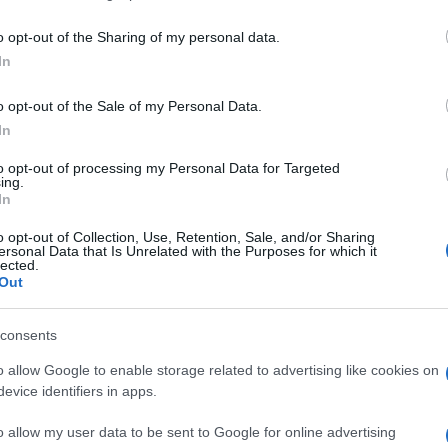
including but not limited to your visit or usage behaviour. You may click 
 to Google and its third-party tags to use your data for below specifi
o opt-out of the Sharing of my personal data.
ogle consent section.
In
o opt-out of the Sale of my Personal Data.
In
to
MafiaLeaks
, un sito il cui “scopo è quello di
to opt-out of processing my Personal Data for Targeted
attività mafiose direttamente dall’interno delle
ing.
po’ fuori dal giro dei media, gli hacker di
In
qualche ora fa la più grande operazione contro la
i aver violato il computer del presidente della
o opt-out of Collection, Use, Retention, Sale, and/or Sharing
i del PDL
. Fin qui nulla di strano se non fosse che
ersonal Data that Is Unrelated with the Purposes for which it
lected.
se comunicazioni con colleghi e amici, alcune delle
Out
 visto che gli Anonymous stessi le hnno
asciare qualche indizio a giorni.
consents
o trattamento sarà riservato ai presidenti delle
oscana e Campania
, le cui conversazioni digitali, in
o allow Google to enable storage related to advertising like cookies on
 di dominio pubblico. La violazione fa parte di
evice identifiers in apps.
ration Italy”, con circa 1.000 documenti che
go) informazioni legate alla mafia, droga e
o allow my user data to be sent to Google for online advertising
secondo quando si apprende
dalla pagina Facebook