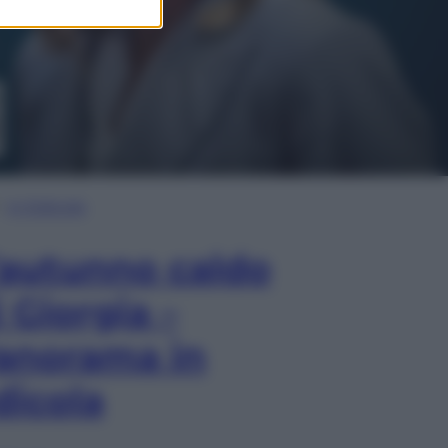
In Edicola
’autunno caldo
i Giorgia –
anorama in
dicola