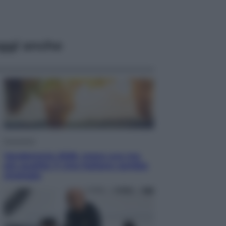
ggi anche
Economia
Vendemmia 2026, meno uva ma
più qualità: il vino italiano cambia
strategia