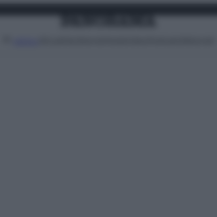
Attualità
Lifestyle
Moda
Video
Podcast
Abbonati
MENU