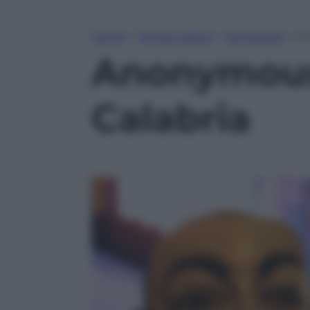
Home
»
Tempo Libero
»
Tecnologia
»
An
Anonymous 
Calabria