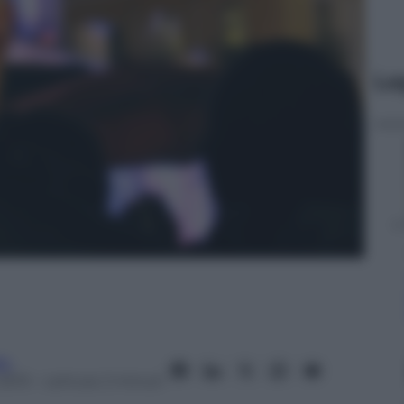
Le
fo
2013
– Lettura: 2 minuti