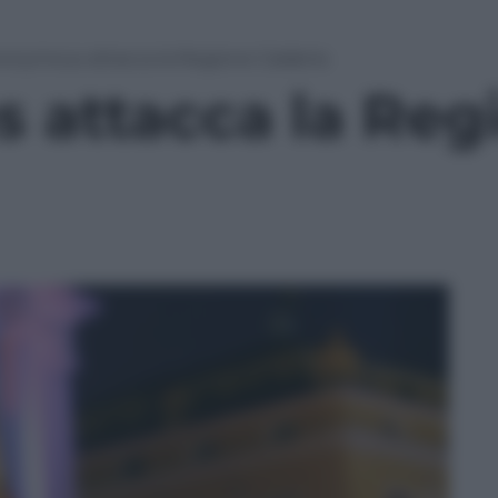
onymous attacca la Regione Calabria
attacca la Reg