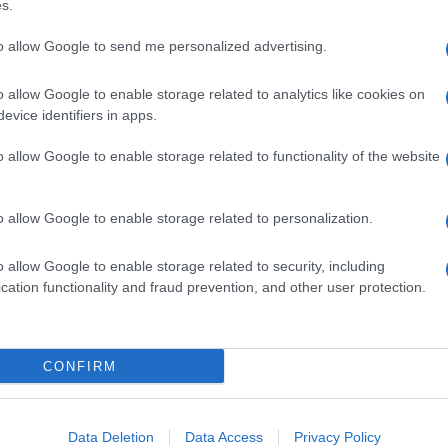
s.
ce quanto i governatori “non hanno fatto per le
teggiare con figure criminali del panorama italiano.
to allow Google to send me personalized advertising.
ul sito
CyberGuerrilla.org
e comprende una
gallery
i Scopelliti, oltre all’informazione di un intero
o allow Google to enable storage related to analytics like cookies on
etto, almeno 1.000 documenti. “Questo è solo
evice identifiers in apps.
te d’Italia ha il diritto di sapere in cosa il governo è
 arriva in Regione”. Gli Anonymous sono riusciti a
ssiche azioni di phishing via mail
, la maggior
o allow Google to enable storage related to functionality of the website
tivi mobili (smartphone e tablet) degli
ori e staff, una serie di azioni non solo
 dopo la violazione, da parte degli stessi
o allow Google to enable storage related to personalization.
ero degli Affari Esteri greco e ucraino e di quello
o allow Google to enable storage related to security, including
cation functionality and fraud prevention, and other user protection.
CONFIRM
Data Deletion
Data Access
Privacy Policy