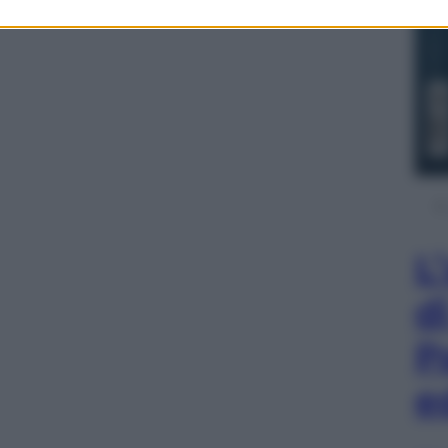
L
d
P
e