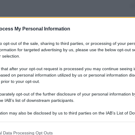
ocess My Personal Information
nti preferite
to opt-out of the sale, sharing to third parties, or processing of your per
 dal computer e dai telefonini del
formation for targeted advertising by us, please use the below opt-out s
 staff. Secondo gli hacker
 selection.
e e droga. E poi rincarano: “E’ solo
 that after your opt-out request is processed you may continue seeing i
ased on personal information utilized by us or personal information dis
 prior to your opt-out.
rately opt-out of the further disclosure of your personal information by
he IAB’s list of downstream participants.
tion may also be disclosed by us to third parties on the IAB’s List of 
 that may further disclose it to other third parties.
 that this website/app uses one or more Google services and may gath
l Data Processing Opt Outs