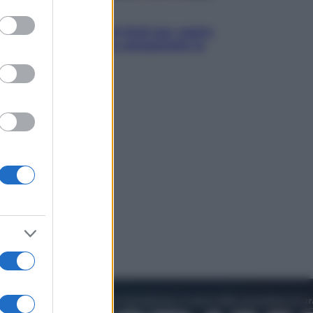
to grant or
Televisione
ed purposes
Estate da anime: 10 titoli per capire
il fenomeno che ha conquistato la
cultura pop