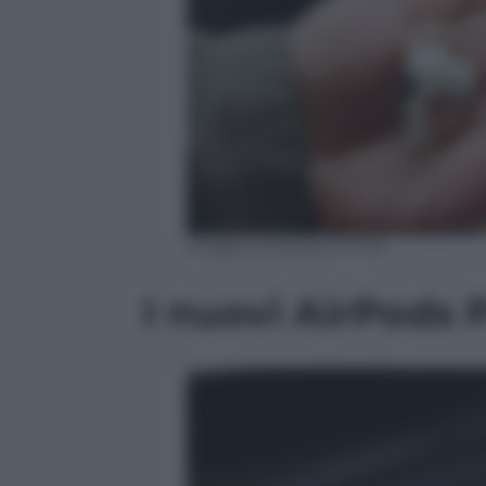
Image courtesy of VHK
I nuovi AirPods 