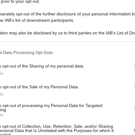
 prior to your opt-out.
rately opt-out of the further disclosure of your personal information by
he IAB’s list of downstream participants.
tion may also be disclosed by us to third parties on the IAB’s List of 
 that may further disclose it to other third parties.
 that this website/app uses one or more Google services and may gath
l Data Processing Opt Outs
including but not limited to your visit or usage behaviour. You may click 
 to Google and its third-party tags to use your data for below specifi
o opt-out of the Sharing of my personal data.
ogle consent section.
In
o opt-out of the Sale of my Personal Data.
In
to opt-out of processing my Personal Data for Targeted
ing.
izio fotografico improvvisato in un vagone della
In
a e gli occhiali alla Harry Potter, abbastanza
. Curiosi di aggiungere il parere di uno sconosciuto
o opt-out of Collection, Use, Retention, Sale, and/or Sharing
 Pro
nell’orecchio, prima il destro e poi il sinistro,
ersonal Data that Is Unrelated with the Purposes for which it
i spinge dentro ancora meglio, ascolta e mette su
lected.