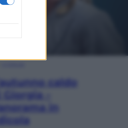
In Edicola
’autunno caldo
i Giorgia –
anorama in
dicola