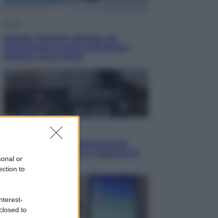
Viaggi
Perché Vietnam Airlines sta
diventando la porta d’ingresso
italiana verso l’Asia
Sport
Maradona, altra testimonianza
choc: “Non si alzava e nessuno lo
sonal or
aiutava”
ection to
nterest-
closed to