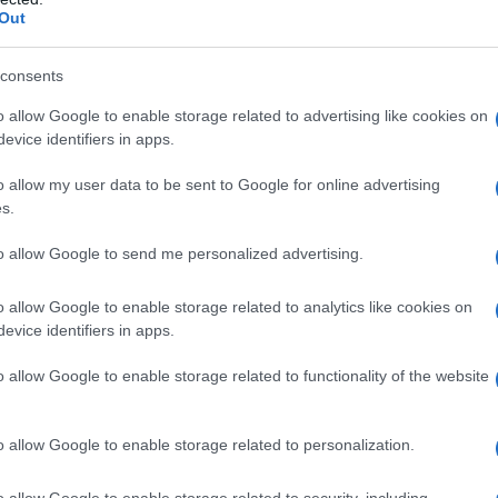
eluso. Come dire, è tutto qui? È in quell’istante che
Out
mbiente» (quella che Apple chiama trasparenza, ma
ne del rumore
». In una frazione di secondo, il suo
consents
le» bofonchia, prima di concentrarsi sul silenzio
la testa. «Non sento più il bordello del vagone»
o allow Google to enable storage related to advertising like cookies on
celte lessicali.
evice identifiers in apps.
Pro
o allow my user data to be sent to Google for online advertising
s.
to allow Google to send me personalized advertising.
o allow Google to enable storage related to analytics like cookies on
evice identifiers in apps.
o allow Google to enable storage related to functionality of the website
o allow Google to enable storage related to personalization.
o allow Google to enable storage related to security, including