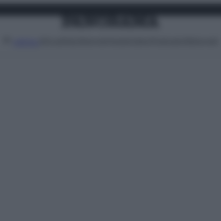
Attualità
Lifestyle
Moda
Video
Podcast
Abbonati
MENU