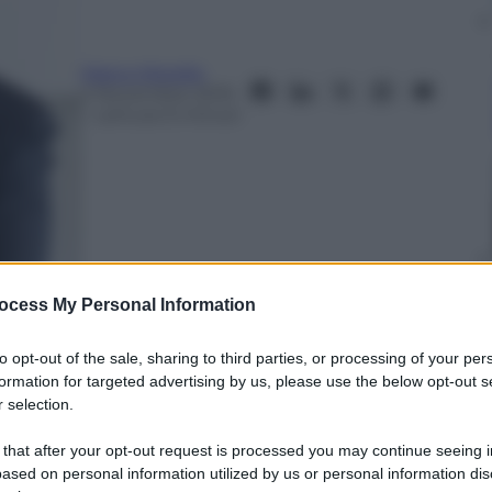
Marco Morello
2 Novembre 2019
– Lettura: 6 minuti
ocess My Personal Information
to opt-out of the sale, sharing to third parties, or processing of your per
formation for targeted advertising by us, please use the below opt-out s
 selection.
nti preferite
 that after your opt-out request is processed you may continue seeing i
ari di Apple con cancellazione del
ased on personal information utilized by us or personal information dis
morosi della città. Ecco com’è andata