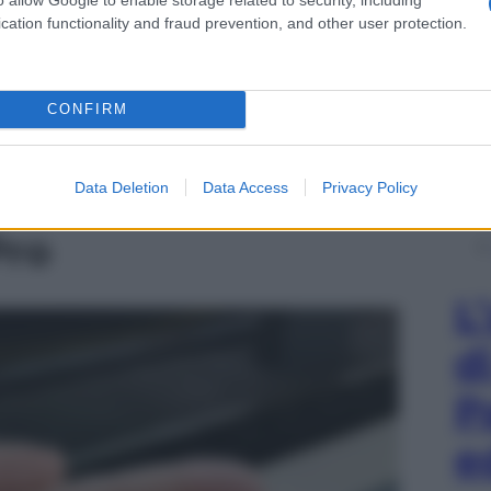
cation functionality and fraud prevention, and other user protection.
CONFIRM
Data Deletion
Data Access
Privacy Policy
Pro
L
d
P
e