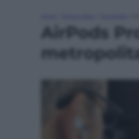
Home
»
Tempo Libero
»
Tecnologia
»
Ai
AirPods Pro
metropolit