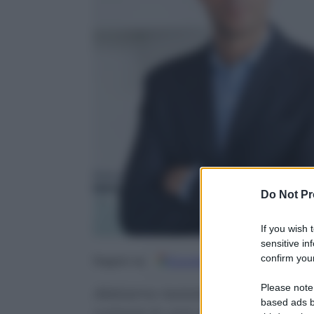
Do Not Pr
If you wish 
sensitive in
confirm your
Google
Discover
Fo
Seguici su
Please note
Abbiamo testato i nuovi auricol
based ads b
rumore in uno dei luoghi più ru