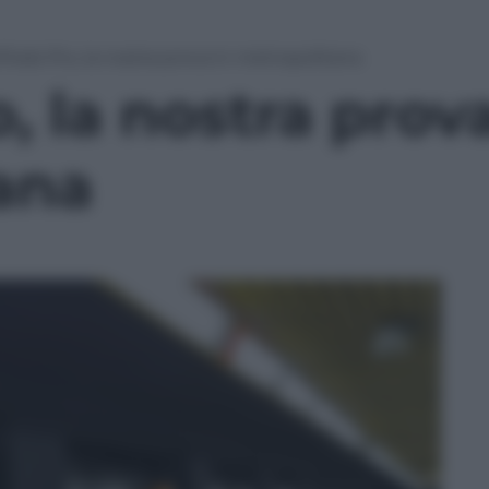
rPods Pro, la nostra prova in metropolitana
, la nostra prova
ana