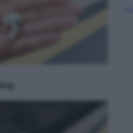
Sfog
Pro