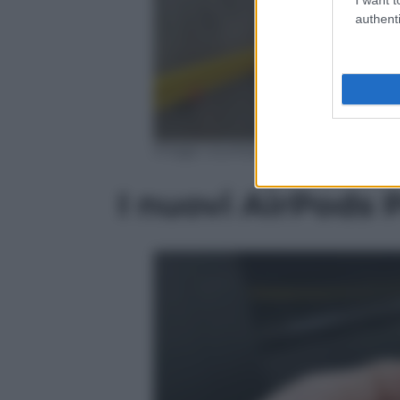
authenti
Image courtesy of VHK
I nuovi AirPods 