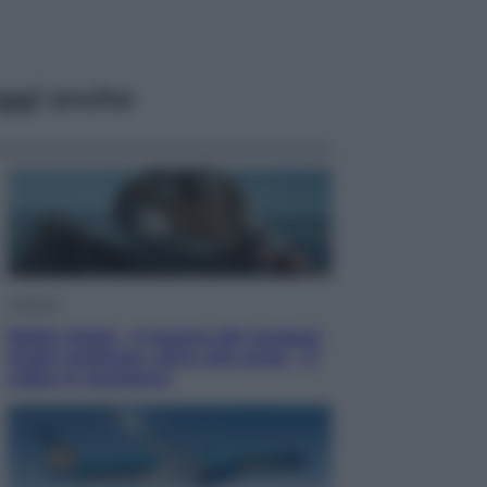
ggi anche
Cinema
Robin Hood – Il prezzo del sangue:
Hugh Jackman, altro che eroe! – Il
video in esclusiva