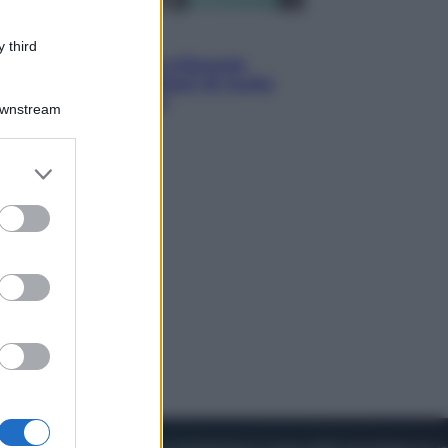
Esteri
 third
Meta, stangata dal tribunale
americano: 567 milioni di multa
per danni ai minori
Downstream
er and store
to grant or
ed purposes