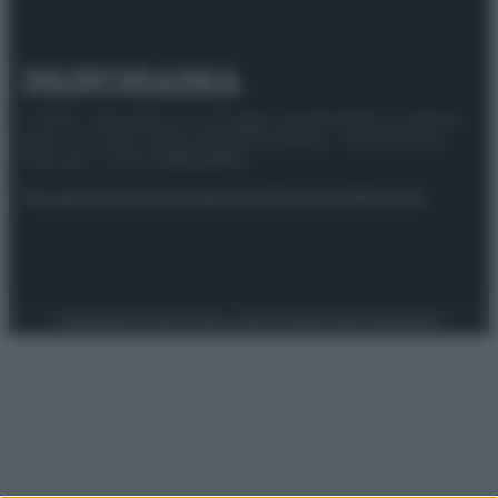
© 2025 – Panorama s.r.l. (Gruppo Società Editrice Italiana
spa) – Via Vittor Pisani 28, 20124 Milano – riproduzione
riservata – P.IVA 10518230965
Attualità
Lifestyle
Moda
Video
Podcast
Abbonati
Preferenze Privacy
Privacy Policy
Cookie Policy
Note legali