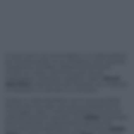
Ci sono casi in cui un’immagine o un video parlano
più di tante parole. Ce ne rendiamo conto quando
navighiamo sul Web e abbiamo la fortuna di
trovare sul nostro cammino quelli che gli
anglosassoni chiamano
explainer video
, i
filmati
descrittivi
creati ad hoc per illustrare con chiarezza
un prodotto, un servizio o un concetto.
Creare un video illustrativo non è una cosa facile.
Perché servono idee, una certa competenza nel
montaggio video e nello storytelling e strumenti
software piuttosto specifici. Così
Adobe
ha pensato
bene di lanciare un’applicazione gratuita che
promette di semplificare le cose. Si chiama
Adobe