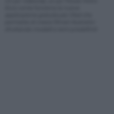
Un po’ videoclip, un po’ Power Point.
Ecco come funziona la nuova
applicazione gratuita per iPad che
permette di creare filmati illustrativi
sfruttando modelli e temi predefiniti