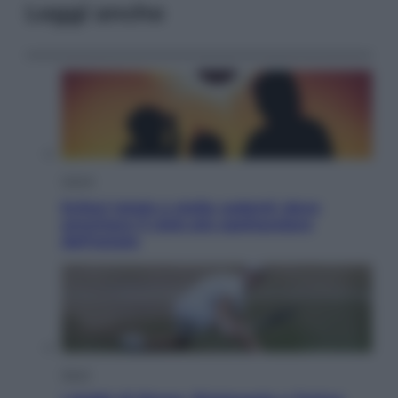
Leggi anche
Viaggi
Eclissi totale e stelle cadenti: dove
ammirare il cielo più spettacolare
dell’estate
Sport