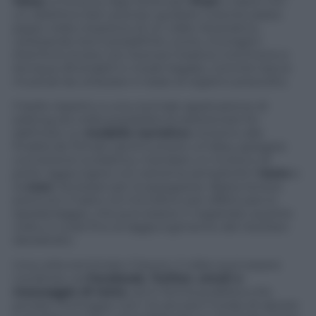
Voice
, si trova su App Store per
iPad
e nasce con
un obiettivo ben preciso: guidare l’utente passo
passo nella creazione di un video illustrativo,
utilizzando temi predefiniti, icone, immagini
d’archivio (tutte con licenza Creative Commons e
dunque sfruttabili in modo legale), nonché tracce
musicali da utilizzare in base al registro prescelto.
Il bello rispetto a una normale applicazione di
editing sta nella possibilità di selezionare fin
dall’inizio un
modello narrativo
consono alle
finalità de filmato (promuovere un’idea, spiegare
una lezione scolastica, mandare un invito) e di
poter aggiungere con estrema semplicità il
testo
e
la
voce
necessari per la spiegazioe. Basta tenere
premuto il tasto col microfono per effettuare lo
speakeraggio, che può essere ri-registrato quante
volte si vuole fino al raggiungimento del risultato
desiderato.
Una volta terminato il lavoro, il video può essere
condiviso via
Facebook, Twitter, email o
messaggio di testo
, sia in forma pubblica che
privata. Purtroppo non c’è ancora il modo di salvare