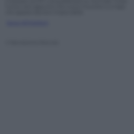
il risultato sul PC o di pubblicarlo su YouTube. Forse
l’unico vero appunto che si può muovere a un’app
che appare davvero impeccabile.
Segui @TritaTech
© Riproduzione Riservata