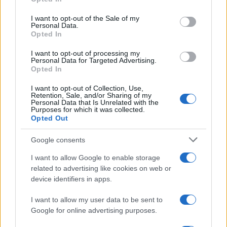
Please note that this website/app uses one or more Google
services and may gather and store information including but
I want to opt-out of the Sale of my
Personal Data.
not limited to your visit or usage behaviour. You may click to
Opted In
grant or deny consent to Google and its third-party tags to
use your data for below specified purposes in below Google
I want to opt-out of processing my
consent section.
Personal Data for Targeted Advertising.
Opted In
I want to opt-out of Collection, Use,
Retention, Sale, and/or Sharing of my
Personal Data that Is Unrelated with the
Purposes for which it was collected.
Opted Out
Google consents
I want to allow Google to enable storage
related to advertising like cookies on web or
device identifiers in apps.
I want to allow my user data to be sent to
Google for online advertising purposes.