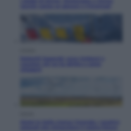
I dubbi di Sinner, fisioterapia a Torino:
Jannik valuta se giocare a Cincinnati
Cronaca
Dolomiti Superski, ecco rimborsi e
voucher: chi ne ha diritto e come
chiederli
Energia
Aiuto! In Italia manca l’energia. I quattro
ostacoli che minacciano il nostro futuro