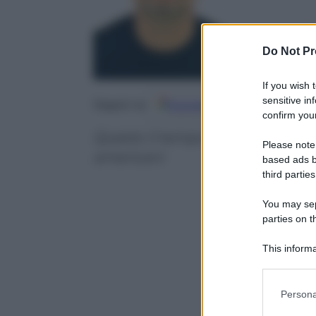
Do Not Pr
If you wish 
sensitive in
Google
Discover
Fo
Seguici su
confirm your
Questo il tempo medio di perma
Please note
americani
based ads b
third parties
You may sepa
parties on t
This informa
Participants
Please note
Persona
information 