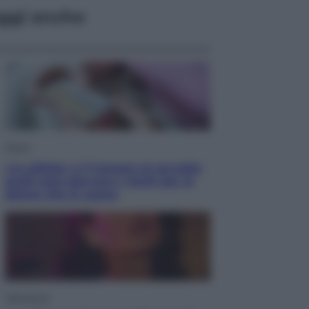
ggi anche
Salute
«La pillola» e il tumore al cervello:
quali sono davvero i rischi per le
donne che la usano
Televisione