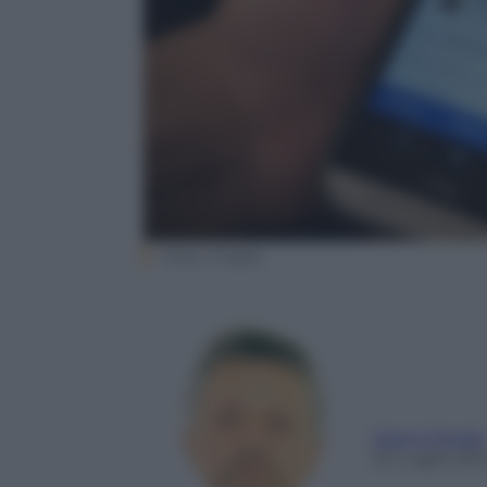
Getty Images
Gianni Poglio
24 Luglio 201