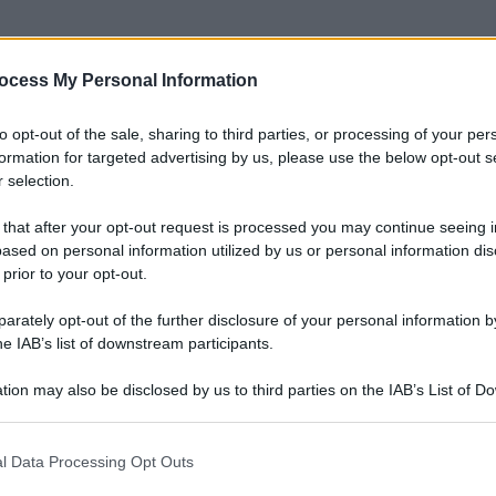
ocess My Personal Information
to opt-out of the sale, sharing to third parties, or processing of your per
formation for targeted advertising by us, please use the below opt-out s
nti preferite
 selection.
nenza sul social network degli
 that after your opt-out request is processed you may continue seeing i
ased on personal information utilized by us or personal information dis
 prior to your opt-out.
rately opt-out of the further disclosure of your personal information by
he IAB’s list of downstream participants.
tion may also be disclosed by us to third parties on the IAB’s List of 
 that may further disclose it to other third parties.
 that this website/app uses one or more Google services and may gath
l Data Processing Opt Outs
including but not limited to your visit or usage behaviour. You may click 