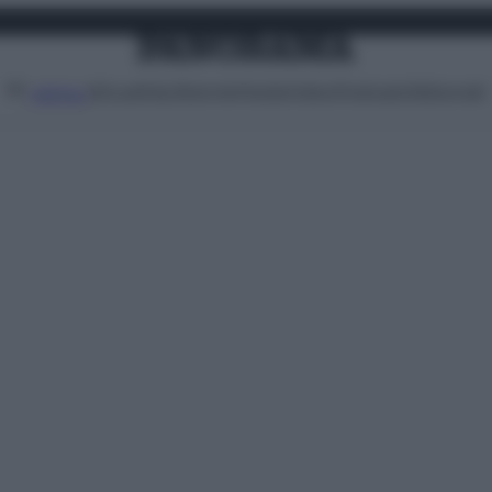
Attualità
Lifestyle
Moda
Video
Podcast
Abbonati
MENU