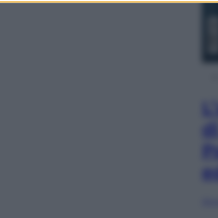
L
d
P
e
Sfog