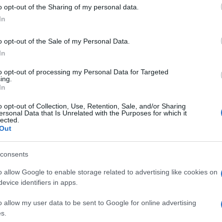
 to Google and its third-party tags to use your data for below specifi
o opt-out of the Sharing of my personal data.
ogle consent section.
In
o opt-out of the Sale of my Personal Data.
In
kerberg: “
Gli utenti americani trascorrono una
to opt-out of processing my Personal Data for Targeted
ing.
book
“. Più di quanto gli stessi americani dedichino
In
quello della permanenza su Faceboo,k che va
eressante: in media la popolazione degli Stati
o opt-out of Collection, Use, Retention, Sale, and/or Sharing
o
con i digital media, gli smartphone, la tv e il pc.
ersonal Data that Is Unrelated with the Purposes for which it
lected.
i Facebook gli ultimi dati hanno evidenziato gli
Out
i a
un miliardo e trecento milion
i. Di questi, ben
rk attraverso un dispositivo mobile. Nell’insieme in
sono cresciuti del 14%,
mentre quelli che si
consents
 mobile sono aumentati del 31%.
o allow Google to enable storage related to advertising like cookies on
oi aggiungere che Facebook sta guadagnando
evice identifiers in apps.
do al business della pubblicità su mobile. Facebook
 grandi brand mondiali
a investire quote sempre
o allow my user data to be sent to Google for online advertising
 app.
s.