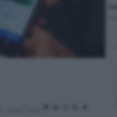
Le
4
– Lettura: 1 minuto