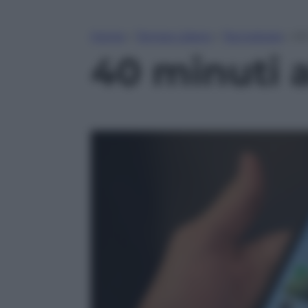
Home
»
Tempo Libero
»
Tecnologia
»
40
40 minuti 