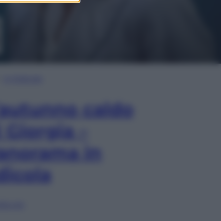
In Edicola
’autunno caldo
i Giorgia –
anorama in
dicola
lia ora