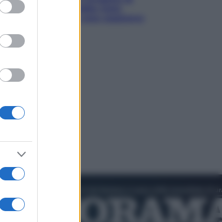
ed purposes
David Fincher sarebbe stato
accantonato. Ecco cosa sappiamo