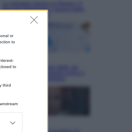
Le schegge riporta su Disney+ il
lato più seducente e oscuro della
moda anni Ottanta
sonal or
ection to
Economia
nterest-
closed to
Nuovo bonus energia 2026, chi
potrà ottenerlo e quando arriva il
nuovo aiuto sulle bollette
 third
Downstream
er and store
Televisione
to grant or
Squid Game USA, il progetto di