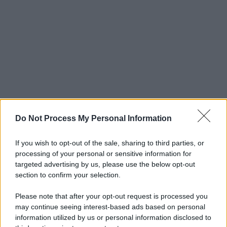
Do Not Process My Personal Information
If you wish to opt-out of the sale, sharing to third parties, or
processing of your personal or sensitive information for
targeted advertising by us, please use the below opt-out
section to confirm your selection.
Please note that after your opt-out request is processed you
may continue seeing interest-based ads based on personal
information utilized by us or personal information disclosed to