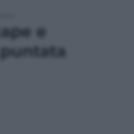
untata
cape e
 puntata