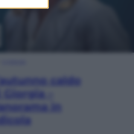
In Edicola
’autunno caldo
i Giorgia –
anorama in
dicola