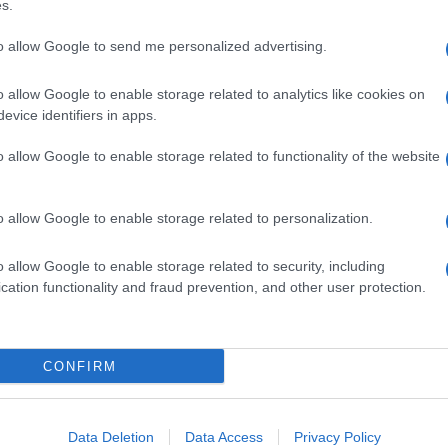
s.
to allow Google to send me personalized advertising.
o allow Google to enable storage related to analytics like cookies on
evice identifiers in apps.
viene meno il tormentone “boyband sì boyband
ici.
L’unica potenziale boy band della settima
liminato nel ballottaggio con Fabio che aveva
o allow Google to enable storage related to functionality of the website
seggiando sul tavolo dei giudici. Niente di
hanno mai entusiasmato i
Free Boys
, ma bisogna
ori. Ci hanno provato con
Let me entertain you
di
o allow Google to enable storage related to personalization.
l pubblico…
o allow Google to enable storage related to security, including
, il beat box man che ieri ha “suonato” l’assolo di
 in the Wall
con la bocca. Ha talento e non se la
cation functionality and fraud prevention, and other user protection.
egalare soddisfazioni al team di Morgan.
stata l’esibizione di
Michele Bravi
alle prese con
See Emily Play
, dei Pink Floyd dell’era Syd
CONFIRM
rgan). Una mission impossibile sulla carta, ma Michele
gera ed ispirata al tempo stesso, fluttuando sul
ico
. Grande.
Data Deletion
Data Access
Privacy Policy