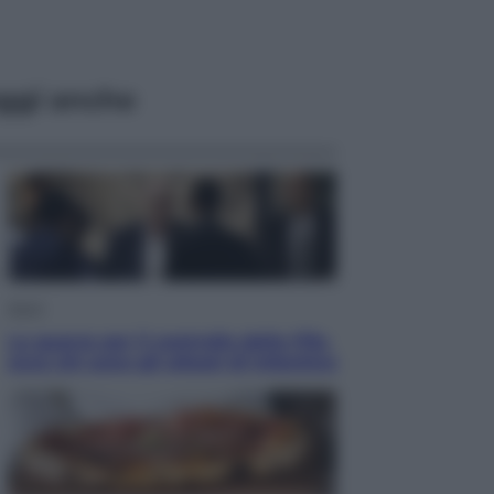
ggi anche
Sport
La guerra per il controllo della Fifa,
ecco chi sono gli alleati di Infantino