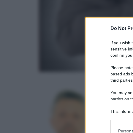
Do Not Pr
If you wish 
sensitive in
confirm your
Please note
based ads b
third parties
You may sepa
parties on t
This informa
Participants
Gianni Poglio
1 Novembre 
Please note
Persona