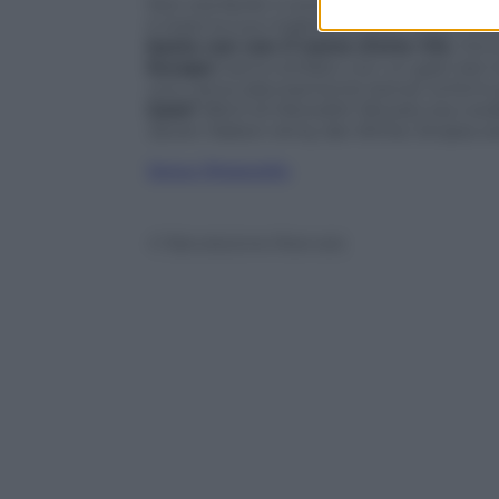
Non era facile il compito di
Viò
:
Tasche 
è stata la sua migliore prova, ma un ris
basta con con il nome d’arte Viò.
Torn
Escape
hanno brillato con un gran bel
uno canta (decisamente bene): la formula
Gaia?
Bitch
di Meredith Brooks era cred
Seven Nation Army
dei White Stripes era
Segui @gpoglio
© Riproduzione Riservata