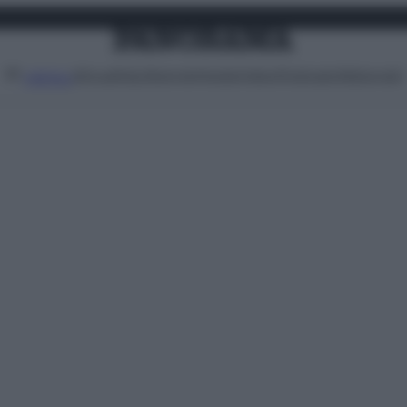
Attualità
Lifestyle
Moda
Video
Podcast
Abbonati
MENU