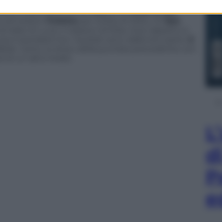
piene di sassi di
Jovanotti
.
Quella di ieri sera non
ultato importante lo ha raggiunto:
d’ora in poi
a ad essere
Violetta
per scelta di Mika. Gli
Ape
 remake di
Luce
, il classico di Elisa. Due rappano e
 è standard ma i risultati sono dalla loro parte.
E
ibile. Certo, lo show della puntata precedente con
 di un altro livello.
L
d
P
e