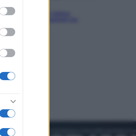
to grant or
Attualità
ed purposes
Francesco Guccini, l’ultimo
Maestrone: le sue canzoni ora
entrino a scuola