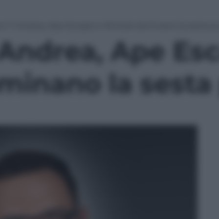
or 7: Andrea, Ape Escape e Michele dominano la sesta p
 Andrea, Ape Es
minano la sesta