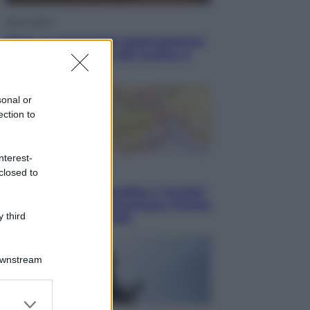
Vino e Cibo
Pizza, la rivoluzione gastronomica
in tavola che parte dal mulino a
pietra
sonal or
ection to
nterest-
Esteri
closed to
Pakistan, Arabia Saudita e Turchia
verso un patto di sicurezza: l’intesa
 third
che preoccupa Israele
Downstream
er and store