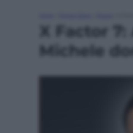
Home
»
Tempo Libero
»
Musica
»
X Fact
X Factor 7:
Michele do