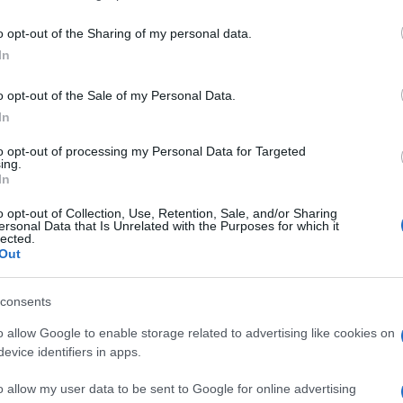
including but not limited to your visit or usage behaviour. You may click 
 to Google and its third-party tags to use your data for below specifi
o opt-out of the Sharing of my personal data.
ogle consent section.
In
o opt-out of the Sale of my Personal Data.
In
nti preferite
to opt-out of processing my Personal Data for Targeted
ing.
bbie Williams truccati da Kiss
In
o opt-out of Collection, Use, Retention, Sale, and/or Sharing
ersonal Data that Is Unrelated with the Purposes for which it
lected.
Out
consents
o allow Google to enable storage related to advertising like cookies on
evice identifiers in apps.
o allow my user data to be sent to Google for online advertising