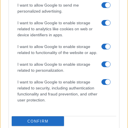
I want to allow Google to send me
personalized advertising.
I want to allow Google to enable storage
related to analytics like cookies on web or
device identifiers in apps.
I want to allow Google to enable storage
related to functionality of the website or app.
I want to allow Google to enable storage
related to personalization.
I want to allow Google to enable storage
related to security, including authentication
functionality and fraud prevention, and other
user protection.
CONFIRM