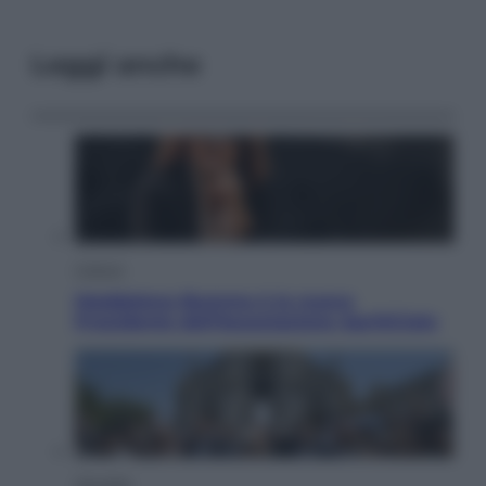
Leggi anche
Cultura
Maddalena Bumma è la nuova
Presidente dell’Associazione ApritiCielo
Attualità