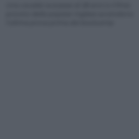
Una vocalist scozzese di 28 anni e il finto
provino della popstar inglese accendono
l’ultima prova prima dei bootcamp