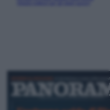
Vietato tuffarsi per gli atleti azzurri