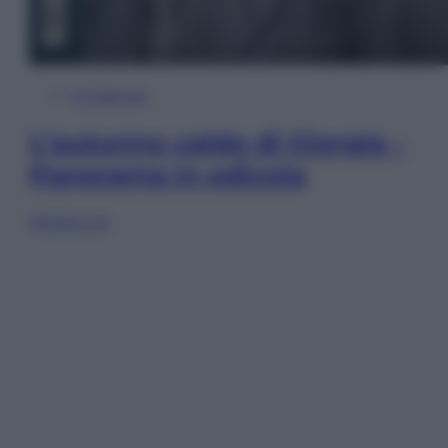
In Edicola
L’autunno caldo di Giorgia –
Panorama in edicola
Sfoglia ora