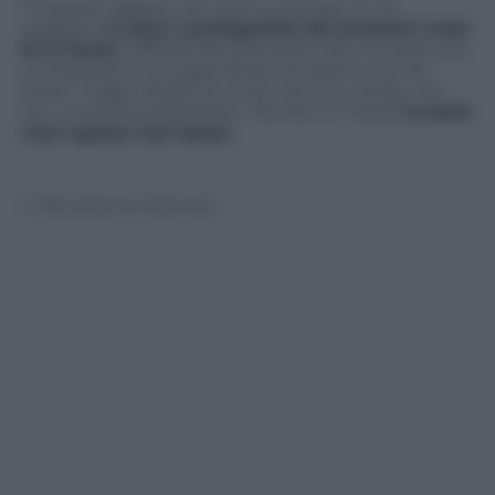
Tra questi ragazzi che hanno animato le tre
audizioni
ci sono i protagonisti dei prossimi mesi
di
X Factor
. Difficile fare previsioni ora, ma quel che
si intravede è una gara divisa tra talenti puri ed
artisti, magari dotati di minor tecnica vocale, ma
con una personalità forte. Perchè a
X Factor
la bella
voce spesso non basta.
© Riproduzione Riservata