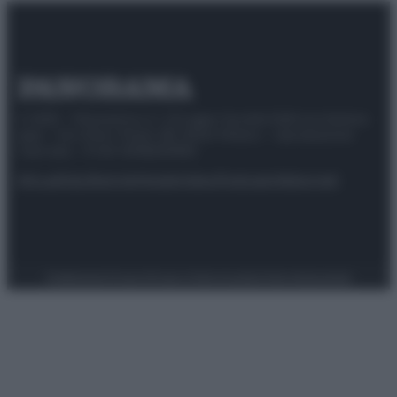
© 2025 – Panorama s.r.l. (Gruppo Società Editrice Italiana
spa) – Via Vittor Pisani 28, 20124 Milano – riproduzione
riservata – P.IVA 10518230965
Attualità
Lifestyle
Moda
Video
Podcast
Abbonati
Preferenze Privacy
Privacy Policy
Cookie Policy
Note legali