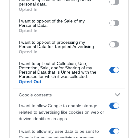
disclose it to other third parties.
personal data.
Opted In
Please note that this website/app uses one or more Google
services and may gather and store information including but
I want to opt-out of the Sale of my
Personal Data.
not limited to your visit or usage behaviour. You may click to
Opted In
grant or deny consent to Google and its third-party tags to
use your data for below specified purposes in below Google
I want to opt-out of processing my
consent section.
Personal Data for Targeted Advertising.
Opted In
I want to opt-out of Collection, Use,
Retention, Sale, and/or Sharing of my
Personal Data that Is Unrelated with the
Purposes for which it was collected.
Opted Out
Google consents
I want to allow Google to enable storage
related to advertising like cookies on web or
device identifiers in apps.
I want to allow my user data to be sent to
Google for online advertising purposes.