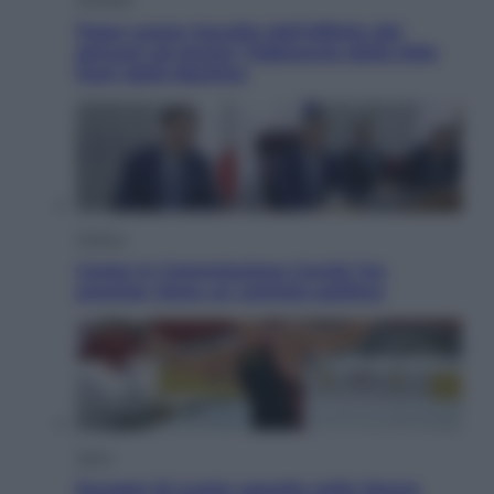
Papa Leone travolto dall’affetto dei
giovani ad Assisi: l’abbraccio della folla
fuori dalla Basilica
Politica
Conte in Commissione Covid: l’ex
premier tiene un comizio politico
Sport
Europei di nuoto: gasolio nella Senna