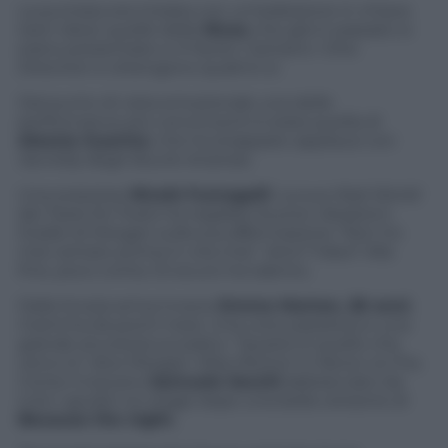
La puntata era iniziata con un’esibizione in chiave
teen idool, quelle delle
Nices
che già in passato si
erano presentate a
X Factor
. Cantano i One
Direction e ottengono quattro sì.
Dal punto di vista emozionale una delle
performance più convincenti è stata quella di
Alessia Guarino
, che ha strappato applausi con
Secretly
degli Skunk Anansie.
Una sorpresa:
Nicolò Fumagalli
. La sua
Mad World
dei Tears for Fears ha regalato buone vibrazioni.
Dubbi di Morgan sulla sua affermazione “Non ho
mai cantato prima in vita mia”. Vero? Falso? Alla
fine, poco conta. Di sicuro ha talento.
Dalla Scozia arriva invece
Emma Morton, 28 anni
,
mamma da pochi mesi. Una voce pazzesca e una
grande sicurezza sul palco. “Questo è quello che
cerco io” dice Morgan. Miss Morton l’x factor ce l’ha.
Come il toscano
Samuele Secchi
abbracciato da
tutti i giudici on stage dopo una bella versione di
Because the night.