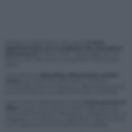
Bologna, Unipol Arena. Va in scena
il terzo
appuntamento con le audizioni che precedono i
bootcamp di
X Factor
. Molti i personaggi che nel
bene e nel male hanno conquistato il centro del
palco.
Prima fra tutte
Bing Bing
,
affascinante vocalist
cinese
che studia al Conservatorio di Milano.
Incerta alle prese con Beyoncé, talentuosa quando
si è cimentata con un frammento de
La Traviata
.
L’altro evento della serata è stato
il finto provino di
Mika
che per una volta si è messo dalla parte dei
concorrenti fingendo imbarazzo e timidezza. Poi, ha
sfoggiato una versione a cappella di
Happy Ending
e si è capito perché di mestiere fa la popstar.