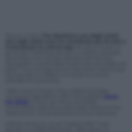
Piaccia o meno
The Weeknd è uno degli artisti
che negli ultimi anni ha contribuito più di tutti a
rivoluzionare la cultura pop
. Per alcuni è solo un
genio del marketing, per altri un artista visionario.
Sta di fatto che tutti gli indicatori del mercato
discografico e quelli della musica live sono dalla sua
parte. Il suo concept sonoro che tiene insieme pop
hip hop dance e R&B è un trionfo su tutte le
piattaforme streaming.
L’After Hours Til Dawn Tour celebra la trilogia
composta dagli album
After Hours
(2020),
Dawn
FM (2022)
e
Hurry Up Tomorrow
(2025),
intrecciando i grandi successi della carriera di The
Weeknd con una produzione scenica visionaria.
Definito forse con un po’ troppa enfasi “il più
grande tour R&B della storia”,
After Hours Til