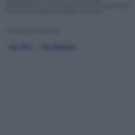
quadrangolare, su cui è sospesa una luna gonfiabile
che unisce la passerella al palco circolare.
© Riproduzione Riservata
San Siro
, 
The Weeknd