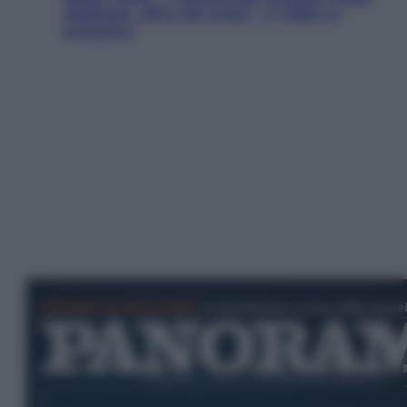
Jackman, altro che eroe! – Il video in
esclusiva