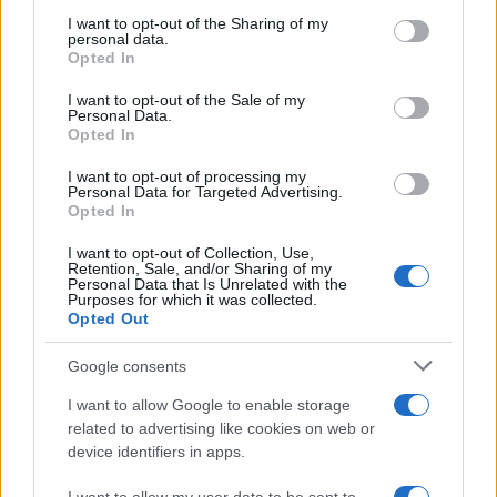
on the IAB’s List of Downstream Participants that may further
I want to opt-out of the Sharing of my
disclose it to other third parties.
personal data.
Opted In
Please note that this website/app uses one or more Google
services and may gather and store information including but
I want to opt-out of the Sale of my
Personal Data.
not limited to your visit or usage behaviour. You may click to
Opted In
grant or deny consent to Google and its third-party tags to
use your data for below specified purposes in below Google
I want to opt-out of processing my
consent section.
Personal Data for Targeted Advertising.
Opted In
I want to opt-out of Collection, Use,
Retention, Sale, and/or Sharing of my
Personal Data that Is Unrelated with the
Purposes for which it was collected.
Opted Out
Google consents
I want to allow Google to enable storage
related to advertising like cookies on web or
device identifiers in apps.