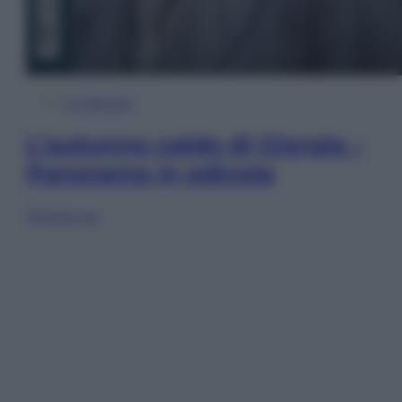
In Edicola
L’autunno caldo di Giorgia –
Panorama in edicola
Sfoglia ora