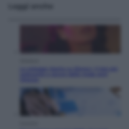
Leggi anche
Televisione
Le schegge riporta su Disney+ il lato più
seducente e oscuro della moda anni
Ottanta
Economia