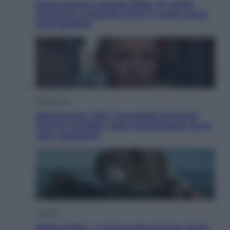
Nuovo bonus energia 2026, chi potrà
ottenerlo e quando arriva il nuovo aiuto
sulle bollette
Televisione
Squid Game USA, il progetto di David
Fincher sarebbe stato accantonato. Ecco
cosa sappiamo
Cinema
Robin Hood – Il prezzo del sangue: Hugh