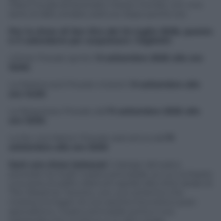
Dawn
ha già attraversato mezzo mondo, con una
serie di date andate sold out dopo poche ore .
Per lo show di San Siro del 24 luglio 2026, questo
è il calendario per acquistare i biglietti:
L’Artist Presale aprirà il
9 settembre 2025 alle ore
12:00
;
La Mastercard Presale inizierà il
9 settembre alle
ore 14:00
La Nespresso Presale dall’
11 settembre 2025 alle
ore 12:00
;
La My
Live Nation Presale sarà attiva dall’
11
settembre alle ore 12:00
Sarà uno show kolossal:
Il design del palco
prevede tre livelli: il palco principale, su cui compare
una serie di edifici distrutti ispirati alla città natale di
The Weeknd, Toronto, con uno schermo che
mostra immagini di uno skyline futuristico post-
apocalittico. Il palco principale porta a una
passerella che conduce a un altro stage