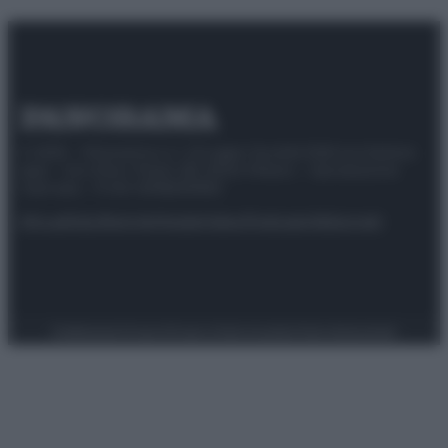
© 2025 – Panorama s.r.l. (Gruppo Società Editrice Italiana
spa) – Via Vittor Pisani 28, 20124 Milano – riproduzione
riservata – P.IVA 10518230965
Attualità
Lifestyle
Moda
Video
Podcast
Abbonati
Preferenze Privacy
Privacy Policy
Cookie Policy
Note legali