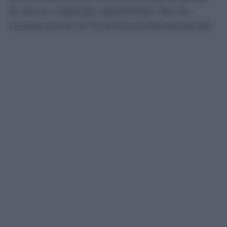
lo show milanese dell’artista che ha
rivoluzionato la musica contemporanea