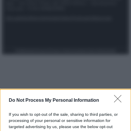
spa) – Via Vittor Pisani 28, 20124 Milano – riproduzione
riservata – P.IVA 10518230965
Attualità
Lifestyle
Moda
Video
Podcast
Abbonati
Preferenze Privacy
Privacy Policy
Cookie Policy
Note legali
Do Not Process My Personal Information
If you wish to opt-out of the sale, sharing to third parties, or
processing of your personal or sensitive information for
targeted advertising by us, please use the below opt-out