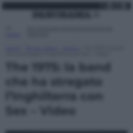
X
Facebo
Inst
Lin
Vai
domenica 9 agosto 2026
al
contenuto
Attualità
Lifestyle
Moda
Video
Podcast
Abbonati
MENU
Home
»
Tempo Libero
»
Musica
»
The 1975: la band
che ha stregato l’Inghilterra con Sex – Video
The 1975: la band
che ha stregato
l’Inghilterra con
Sex – Video