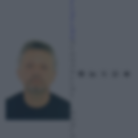
a
n
ni
P
o
gl
io
12
S
et
te
m
br
e
2
01
3
–
L
et
tu
ra:
2
m