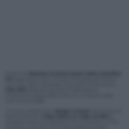
Freschi di
debutto al primo posto della classifica
UK
degli album più venduti di questa settimana
con il loro disco d’esordio che porta il loro nome, i
THE 1975
sbarcano anche in Italia dove è
finalmente disponibile il loro cd, un lavoro indie
rock tinto di R&B.
‘Il nuovo singolo
Sex’
spiega la band
‘
racconta una
favola d’amore. ‘
L’idea dietro al video di
SEX
si
sviluppa intorno al desiderio di incorporare un filo
narrativo coerente con il testo della canzone.