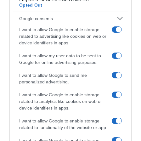
Opted Out
Google consents
I want to allow Google to enable storage
related to advertising like cookies on web or
device identifiers in apps.
I want to allow my user data to be sent to
Google for online advertising purposes.
I want to allow Google to send me
personalized advertising.
I want to allow Google to enable storage
related to analytics like cookies on web or
device identifiers in apps.
I want to allow Google to enable storage
related to functionality of the website or app.
I want to allow Google to enable storage