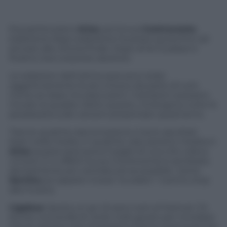
Era partita piano
Arisa
, poi la sua
Controvento
,
esibizione dopo esibizione ha preso quota fino ad
arrivare alla vittoria finale. Dopo di lei Gualazzi e
Rubino due sorprese assolute.
Le esibizioni dell’ultima sera sono state
oggettivamente le più a fuoco da parte di tutti.
Come se dopo tre esecuzioni i Campioni avessero
trovato la quadra. Detto questo, rimangono tutte le
perplessità sulle canzoni presentate quest’anno.
Tranne qualche rara eccezione si sono ascoltati
brani nella media, in qualche caso persino mediocri.
Arisa
questa sera aveva il piglio di una che voleva
vincere. E in effetti la sua
Controvento
è sembrata
decisamente più centrata ed accessibile. Canta
Sarcina
poi appare Crozza “scudato”. Il primo stop
alla musica.
Ligabue
riporta un po’ di sano rock al Festival. C’è
anche una strofa di
Certe notti
, giusto per ricordare
che le canzoni che rimangono hanno quel quid che