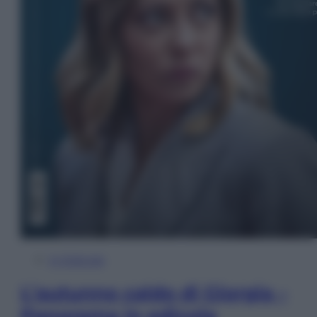
In Edicola
L’autunno caldo di Giorgia –
Panorama in edicola