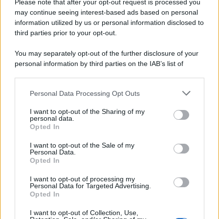
Please note that after your opt-out request is processed you
may continue seeing interest-based ads based on personal
information utilized by us or personal information disclosed to
third parties prior to your opt-out.
You may separately opt-out of the further disclosure of your
personal information by third parties on the IAB’s list of
downstream participants.
Personal Data Processing Opt Outs
This information may also be disclosed by us to third parties
on the IAB’s List of Downstream Participants that may further
I want to opt-out of the Sharing of my
disclose it to other third parties.
personal data.
Opted In
Please note that this website/app uses one or more Google
services and may gather and store information including but
I want to opt-out of the Sale of my
Personal Data.
not limited to your visit or usage behaviour. You may click to
Opted In
grant or deny consent to Google and its third-party tags to
use your data for below specified purposes in below Google
I want to opt-out of processing my
consent section.
Personal Data for Targeted Advertising.
Opted In
I want to opt-out of Collection, Use,