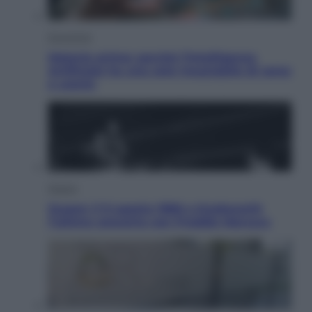
Economia
Materie prime: perché l’Intelligenza
Artificiale ha una sete insaziabile di rame
e uranio
Musica
Queen: il 9 agosto 1986 a Knebworth
l’ultimo concerto con Freddie Mercury