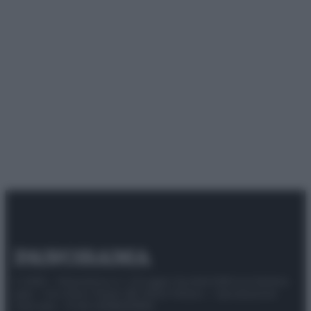
© 2025 – Panorama s.r.l. (Gruppo Società Editrice Italiana
spa) – Via Vittor Pisani 28, 20124 Milano – riproduzione
riservata – P.IVA 10518230965