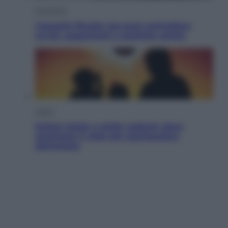
Economia
Cassetto fiscale: ora puoi controllare
avvisi, pagamenti e pratiche online
Viaggi
Eclissi totale e stelle cadenti: dove
ammirare il cielo più spettacolare
dell’estate