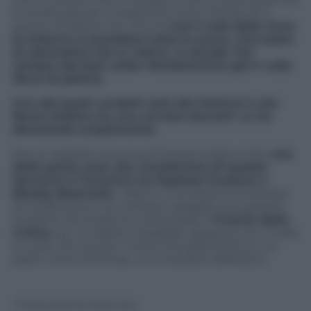
le rende speciali. A seguire le note intense di
Il
giorno di dolore che uno ha.
Con
Il sale della Terra
le chitarre si prendono tutta la scena. Una botta
di adrenalina che ci voleva. A chiuder
Per
sempre
dal best seller
Mondovisione
già 5 volte
disco di platino
.
Uno dei pochi verdetti certi del Festival è che
Renzo Rubino ha una carriera davanti. Lo ha
dimostrato ampiamente.
Era un azzardo ma la scommessa è stata vinta:
una
delle poche cose che ricorderemo di questo
Sanremo è l’incontro tra Raphael Gualazzi e
Bloody Beetroots.
Liberi o no
è stata una ventata
di modernità in un contesto adagiato sul passato.
Cristiano De Andrè ha conquistato il
Premio della
Critica
con
Invisibili
e strappato applausi con
Il cielo
è vuoto
. Per la serie “come si fa spettacolo su un
palco” arriva Stromae, una marziano all’Ariston.
© Riproduzione Riservata