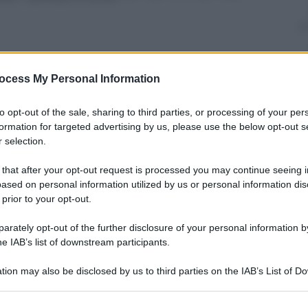
ocess My Personal Information
nti preferite
to opt-out of the sale, sharing to third parties, or processing of your per
birà allo Stadio San Siro il 13 luglio con
formation for targeted advertising by us, please use the below opt-out s
guest
 selection.
 that after your opt-out request is processed you may continue seeing i
ased on personal information utilized by us or personal information dis
 prior to your opt-out.
rately opt-out of the further disclosure of your personal information by
he IAB’s list of downstream participants.
tion may also be disclosed by us to third parties on the IAB’s List of 
 that may further disclose it to other third parties.