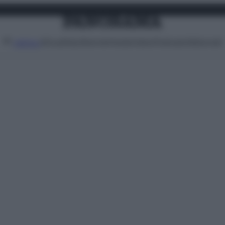
Attualità
Lifestyle
Moda
Video
Podcast
Abbonati
MENU