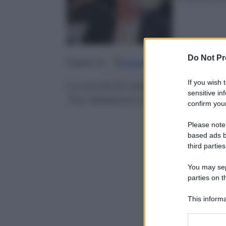
Do Not Pr
Google
Discover
Fo
Seguici su
If you wish 
La cantante delle Barbados si esi
sensitive in
The Weeknd e Big Sean come 
confirm your
Please note
based ads b
third parties
You may sepa
parties on t
This informa
Participants