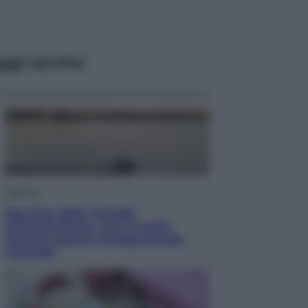
ggi anche
Lifestyle
Sea-Doo: dalla velocità
all’esplorazione, così le moto
d’acqua stanno rivoluzionando
l’outdoor