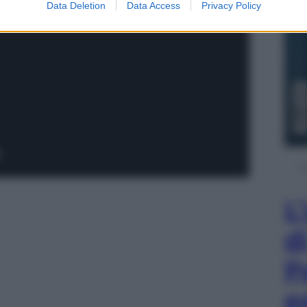
Data Deletion
Data Access
Privacy Policy
L
d
P
e