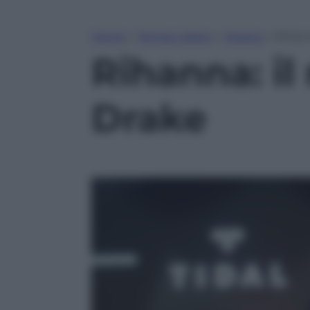
Home
»
Tempo Libero
»
Musica
»
Rihann
Rihanna: i
Drake