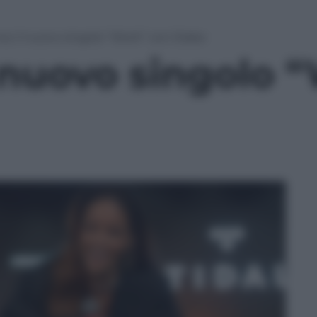
a: il nuovo singolo “Work” con Drake
l nuovo singolo 