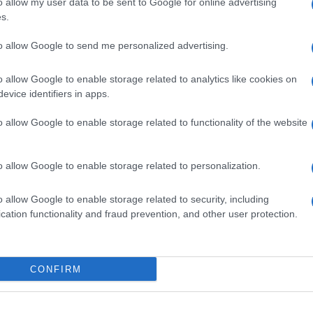
o allow my user data to be sent to Google for online advertising
un brand trasversale di musica, intrattenimento e
s.
bum e 210 milioni di brani digitali in tutto il
giore numero di vendite digitali di sempre. Ha
to allow Google to send me personalized advertising.
o la vetta delle classifiche con 13 singoli e
ha
 con il maggior numero di visualizzazioni su
o allow Google to enable storage related to analytics like cookies on
 views
e 23 video certificati su Vevo. E’ anche una
evice identifiers in apps.
ltre 81 milioni di amici.
a lanciato 6 profumi, due collezioni di
o allow Google to enable storage related to functionality of the website
oni con River Island
ed è al momento la
a testimonial della campagna di Secret Garden di
ale di Puma ed è ora direttore creativo del
o allow Google to enable storage related to personalization.
ur vedrà impegnata la cantante delle Barbados in
o allow Google to enable storage related to security, including
iti e in Canada, tra febbraio e maggio, e 24
cation functionality and fraud prevention, and other user protection.
CONFIRM