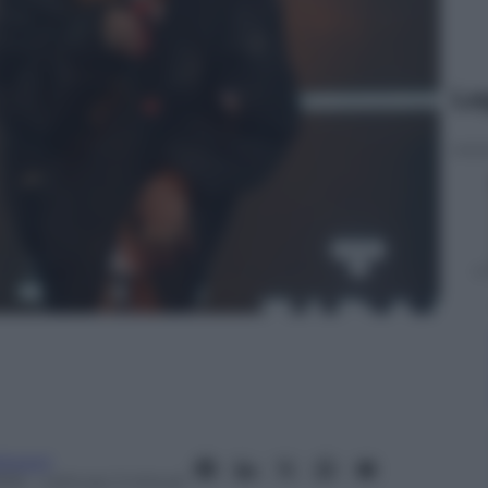
Le
onucci
016
– Lettura: 2 minuti