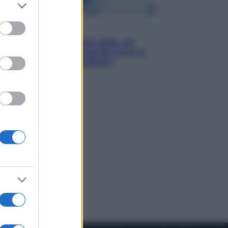
er and store
to grant or
ed purposes
Economia
Nuovo bonus energia 2026, chi
potrà ottenerlo e quando arriva il
nuovo aiuto sulle bollette