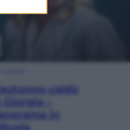
In Edicola
’autunno caldo
i Giorgia –
anorama in
dicola