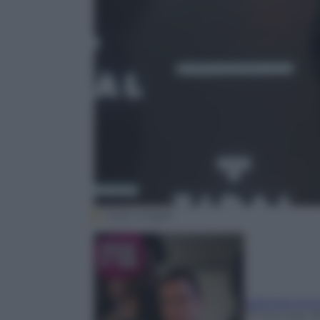
Getty Images
Gabriele Ant
27 Gennaio 2