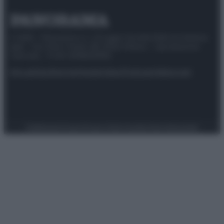
© 2025 – Panorama s.r.l. (Gruppo Società Editrice Italiana
spa) – Via Vittor Pisani 28, 20124 Milano – riproduzione
riservata – P.IVA 10518230965
Attualità
Lifestyle
Moda
Video
Podcast
Abbonati
Preferenze Privacy
Privacy Policy
Cookie Policy
Note legali