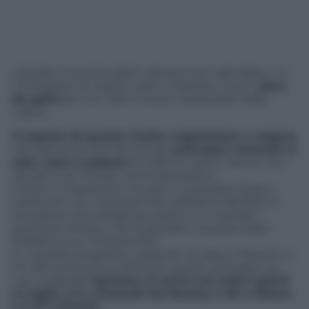
L’estate si avvicina (beh, almeno sul calendario…) e
c’è bisogno di ricette veloci e fresche come il
pico
de gallo
per non farsi trovare impreparati dalla
calura.
Il segreto di questa ricetta vegetariana e vegana
naturalmente sta nel trovare
pomodori maturati al
sole, rossi e polposi:
di solito si usano i perini, ma
dei bei cuori di bue vanno benissimo.
Inoltre è importante trovare il coriandolo fresco:
sostituirlo con il prezzemolo, sebbene fattibile in
situazione di emergenza, porta a un risultato
piuttosto diverso che fa perdere a questa salsa
fredda la sua “messicanità”.
E, a questo proposito, parlando di salsa e Messico, a
chi altri potremmo dedicare questo antipasto se
non al grande
Santana, in arrivo sui nostri palchi
in luglio, il 5 a Piazzola Sul Brenta, il 26 a Milano
e il 27 a Roma?