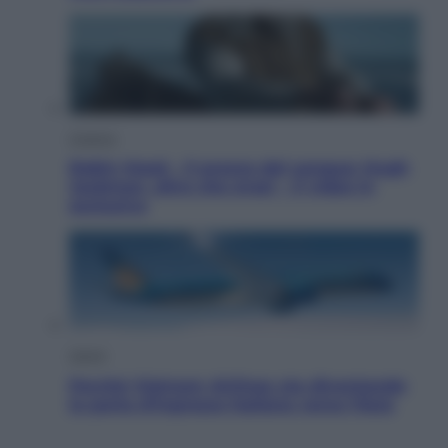
Cinema
Robin Hood – Il prezzo del sangue: Hugh
Jackman, altro che eroe! – Il video in
esclusiva
Viaggi
Perché Vietnam Airlines sta diventando
la porta d’ingresso italiana verso l’Asia