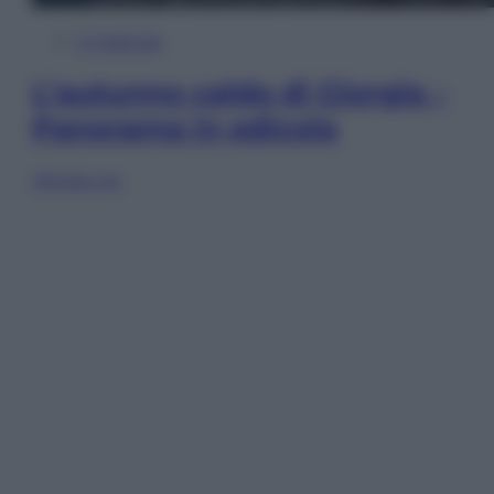
In Edicola
L’autunno caldo di Giorgia –
Panorama in edicola
Sfoglia ora