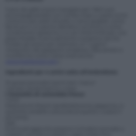
Il pico de gallo si può mangiare per i fatti suoi
accompagnandolo con tortilla chips o usarla come
contorno per piatti di pollo o carne grigliati, come
farcitura in un panino alla feta o al tonno o come
condimento (assieme a un po’ d’olio EVO) per una
pasta fredda. Eventualmente si possono anche
frullare gli avanzi per ottenere un “cugino”
messicano del gazpacho andaluso. Sfaccettato e
multiforme come Carlos (vedi anche
www.ricetterock.com
)
Ingredienti per 4 amici sotto all’ombrellone:
10 grossi pomodori perini ben maturi
1 grossa cipolla bianca o rossa
1 mazzetto di coriandolo fresco
1 lime
Peperoncini freschi (preferibilmente jalapenos, in
quantità variabile a seconda di quanto vi piace il
piccante)
Sale
Eventuali aggiunte possono includere avocado a
cubetti, cetriolo a cubetti o aglio tritato fine.