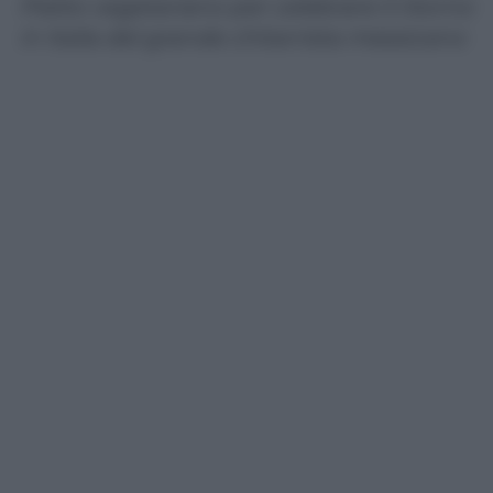
Piatto vegetariano per celebrare il ritorno
in Italia del grande chitarrista messicano