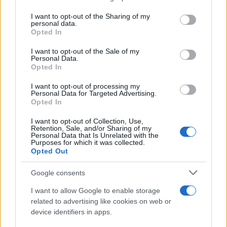
on the IAB’s List of Downstream Participants that may further
I want to opt-out of the Sharing of my
disclose it to other third parties.
personal data.
Opted In
Please note that this website/app uses one or more Google
services and may gather and store information including but
I want to opt-out of the Sale of my
Personal Data.
not limited to your visit or usage behaviour. You may click to
Opted In
grant or deny consent to Google and its third-party tags to
use your data for below specified purposes in below Google
I want to opt-out of processing my
consent section.
Personal Data for Targeted Advertising.
Opted In
I want to opt-out of Collection, Use,
Retention, Sale, and/or Sharing of my
Personal Data that Is Unrelated with the
Purposes for which it was collected.
Opted Out
Google consents
I want to allow Google to enable storage
related to advertising like cookies on web or
device identifiers in apps.