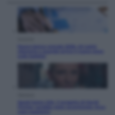
Economia
Nuovo bonus energia 2026, chi potrà
ottenerlo e quando arriva il nuovo aiuto
sulle bollette
Televisione
Squid Game USA, il progetto di David
Fincher sarebbe stato accantonato. Ecco
cosa sappiamo