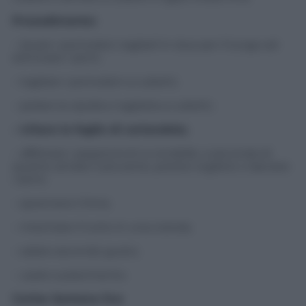
Procedimento:
– lavare i pomodori, tagliarli in due per il lungo ed
eliminare i semi;
– tagliare i pomodori a cubetti;
– pelare la cipolla e tagliarla a cubetti;
– tritare le foglie di coriandolo;
– affettare i peperoncini a rondelle: a seconda di
quanto amate il piccante, potete togliere o lasciare
i semi;
– spremere il lime;
– mischiare il tutto in una ciotola;
– salare secondo gusto;
– usare a piacimento.
Carlos Santana live