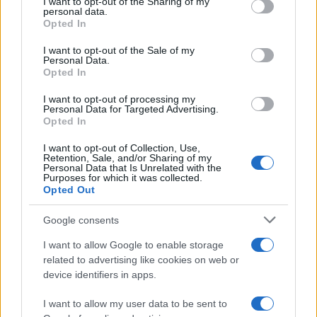
I want to opt-out of the Sharing of my
disclose it to other third parties.
personal data.
Opted In
Please note that this website/app uses one or more Google
services and may gather and store information including but
I want to opt-out of the Sale of my
Personal Data.
not limited to your visit or usage behaviour. You may click to
Opted In
grant or deny consent to Google and its third-party tags to
use your data for below specified purposes in below Google
I want to opt-out of processing my
consent section.
Personal Data for Targeted Advertising.
Opted In
I want to opt-out of Collection, Use,
Retention, Sale, and/or Sharing of my
Personal Data that Is Unrelated with the
Purposes for which it was collected.
Opted Out
Google consents
I want to allow Google to enable storage
related to advertising like cookies on web or
device identifiers in apps.
I want to allow my user data to be sent to