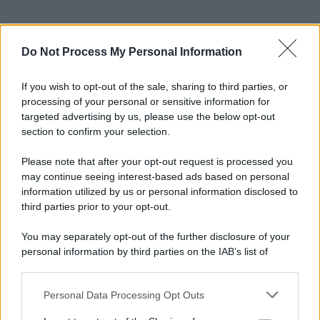
Do Not Process My Personal Information
If you wish to opt-out of the sale, sharing to third parties, or
processing of your personal or sensitive information for
targeted advertising by us, please use the below opt-out
section to confirm your selection.
Please note that after your opt-out request is processed you
may continue seeing interest-based ads based on personal
information utilized by us or personal information disclosed to
third parties prior to your opt-out.
You may separately opt-out of the further disclosure of your
personal information by third parties on the IAB’s list of
downstream participants.
Personal Data Processing Opt Outs
This information may also be disclosed by us to third parties
on the IAB’s List of Downstream Participants that may further