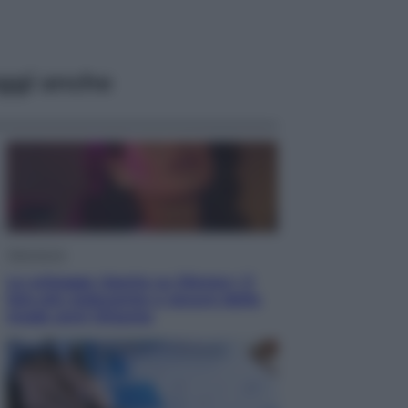
ggi anche
Televisione
Le schegge riporta su Disney+ il
lato più seducente e oscuro della
moda anni Ottanta