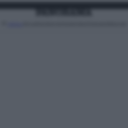
Attualità
Lifestyle
Moda
Video
Podcast
Abbonati
MENU