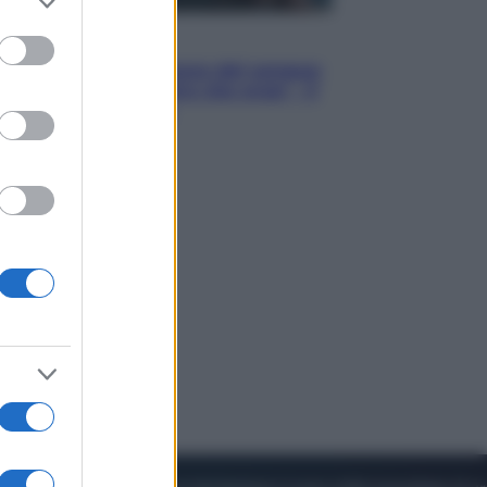
to grant or
ed purposes
Cinema
Robin Hood – Il prezzo del sangue:
Hugh Jackman, altro che eroe! – Il
video in esclusiva