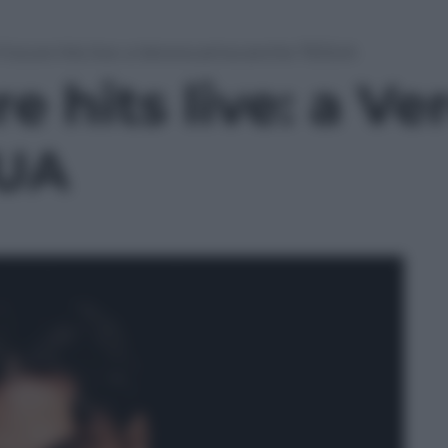
Future hits live: a Verona arriva anche TEDUA
e hits live: a Ve
UA