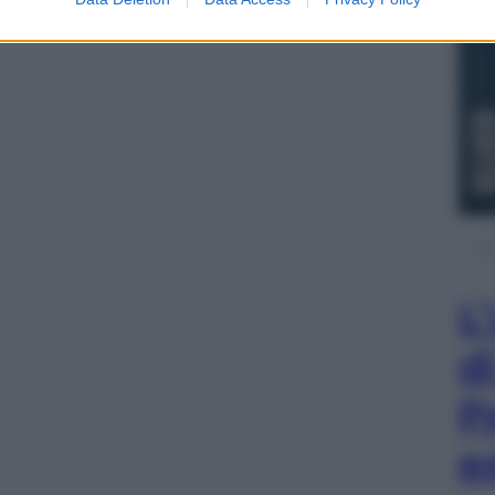
L
d
P
e