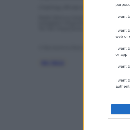
purpose
L’hashtag ufficiale del Radio Zeta Futur
I want 
Radio Zeta sui social network:
Instagram: https://www.instagram.com/r
Tik Tok: https://www.tiktok.com/@radio
I want t
web or d
© Riproduzione Riservata
I want t
or app.
Rtl 102.5
I want t
I want t
authenti