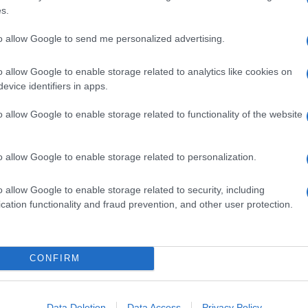
s.
e Hits Live è: #radiozetaFHL26
to allow Google to send me personalized advertising.
adiozetaof/ | @radiozetaof
zeta | @radiozeta
o allow Google to enable storage related to analytics like cookies on
evice identifiers in apps.
o allow Google to enable storage related to functionality of the website
o allow Google to enable storage related to personalization.
o allow Google to enable storage related to security, including
cation functionality and fraud prevention, and other user protection.
CONFIRM
Data Deletion
Data Access
Privacy Policy