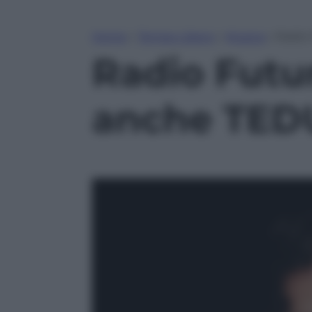
Home
»
Tempo Libero
»
Musica
»
Radio 
Radio Futur
anche TED