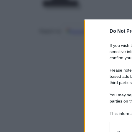
Do Not Pr
Google
Discover
Fo
Seguici su
If you wish 
sensitive in
confirm your
Please note
based ads b
third parties
You may sepa
parties on t
This informa
Participants
Please note