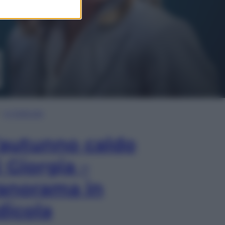
In Edicola
’autunno caldo
i Giorgia –
anorama in
dicola