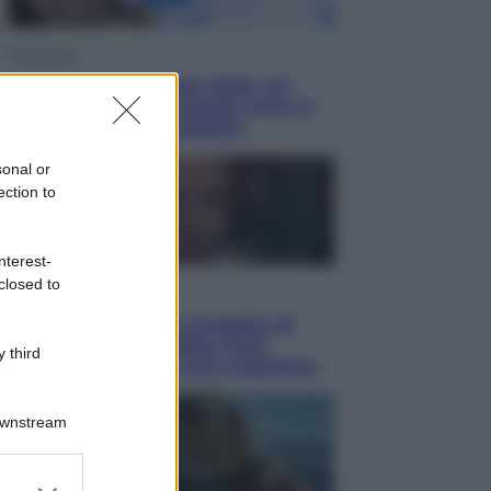
Economia
Nuovo bonus energia 2026, chi
potrà ottenerlo e quando arriva il
nuovo aiuto sulle bollette
sonal or
ection to
nterest-
closed to
Televisione
Squid Game USA, il progetto di
David Fincher sarebbe stato
 third
accantonato. Ecco cosa sappiamo
Downstream
er and store