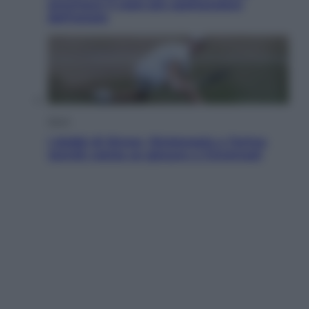
ammirare il cielo più spettacolare
dell’estate
Sport
I dubbi di Sinner, fisioterapia a Torino:
Jannik valuta se giocare a Cincinnati