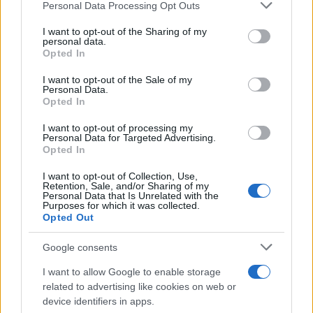
Personal Data Processing Opt Outs
This information may also be disclosed by us to third parties
on the IAB’s List of Downstream Participants that may further
I want to opt-out of the Sharing of my
disclose it to other third parties.
personal data.
Opted In
Please note that this website/app uses one or more Google
services and may gather and store information including but
I want to opt-out of the Sale of my
Personal Data.
not limited to your visit or usage behaviour. You may click to
Opted In
grant or deny consent to Google and its third-party tags to
use your data for below specified purposes in below Google
I want to opt-out of processing my
consent section.
Personal Data for Targeted Advertising.
Opted In
I want to opt-out of Collection, Use,
Retention, Sale, and/or Sharing of my
Personal Data that Is Unrelated with the
Purposes for which it was collected.
Opted Out
Google consents
I want to allow Google to enable storage
related to advertising like cookies on web or
device identifiers in apps.