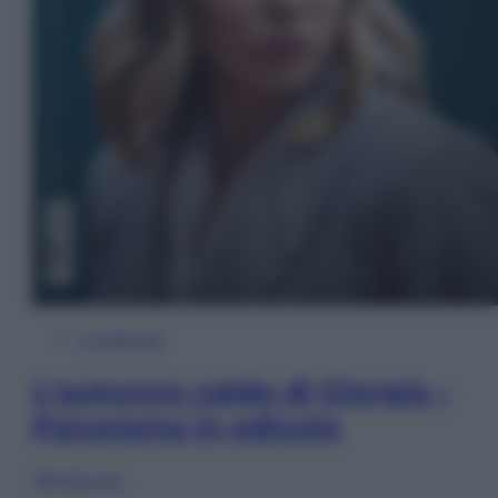
In Edicola
L’autunno caldo di Giorgia –
Panorama in edicola
Sfoglia ora