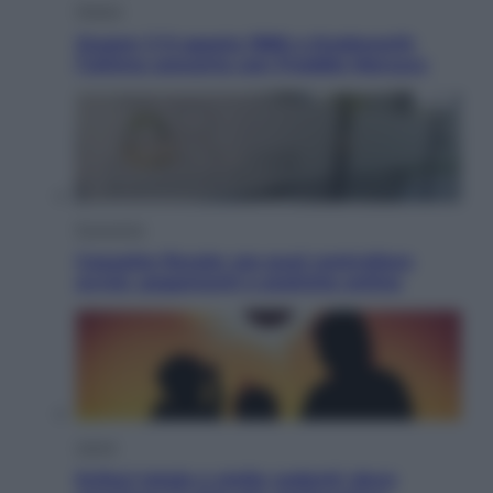
Musica
Queen: il 9 agosto 1986 a Knebworth
l’ultimo concerto con Freddie Mercury
Economia
Cassetto fiscale: ora puoi controllare
avvisi, pagamenti e pratiche online
Viaggi
Eclissi totale e stelle cadenti: dove