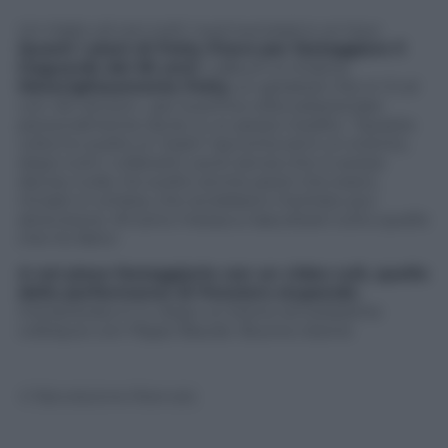
Un triplo cd con tutti i suoi successi e un tour.
Questi i piani di Patty Pravo per festeggiare il
traguardo dei 65 anni
. L’album si chiama
Meravigliosamente Patty
un greatest hits in 3 cd
con 46 canzoni , per la prima volta selezionate
personalmente da lei, e un pezzo inedito. “Questa
volta ho scelto io i brani’ racconta ed è un evento,
dopo tutti i cofanetti usciti senza che io avessi
deciso nulla. Ho scelto anche pezzi che erano
rimasti in ombra, che avrebbero meritato piu’
attenzione. Mi sono messa a riascoltare tutto quello
che ho fatto’.
A noi piace festeggiarla con un video cult, quello
della performance di
Pensiero stupendo
,
interpretata in tv dopo un breve ed esilarante
colloquio con Pippo Baudo. Buona visione
© Riproduzione Riservata