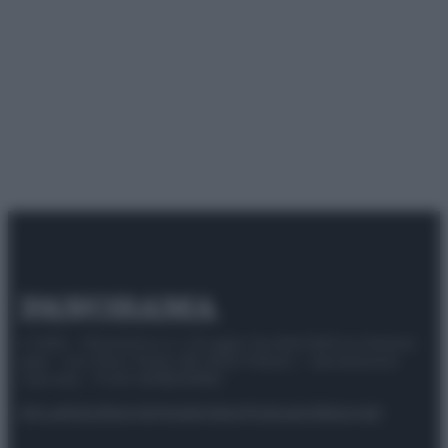
© 2025 – Panorama s.r.l. (Gruppo Società Editrice Italiana
spa) – Via Vittor Pisani 28, 20124 Milano – riproduzione
riservata – P.IVA 10518230965
Attualità
Lifestyle
Moda
Video
Podcast
Abbonati