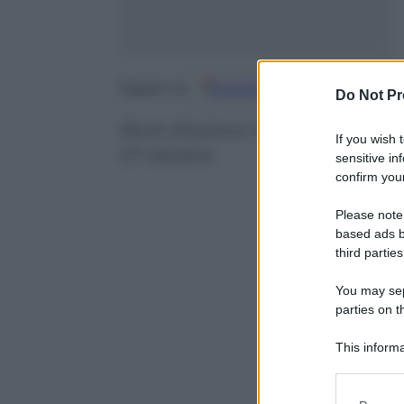
Google
Discover
Fo
Seguici su
Do Not Pr
Rock d’autore nel nuovo album Al
If you wish 
27 ottobre
sensitive in
confirm your
Please note
based ads b
third parties
You may sepa
parties on t
This informa
Participants
Please note