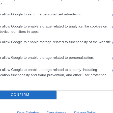
sogno di essere realmente libero, insieme a quello
s.
note e nelle righe di questa canzo ne. Che idealmente
 libertà di vivere e di cercare un destino migliore
to allow Google to send me personalized advertising.
o allow Google to enable storage related to analytics like cookies on
difendiamo e di cui siamo figli c’è spesso la risposta
 certa appartenenza che deve saper diventare
evice identifiers in apps.
busserà nel modo giusto e lo faro’ entrare. Se
a tua terra. Se la rifiuterai, è giusto che tu prosegua
o allow Google to enable storage related to functionality of the website
mo, un’unica grande madre, un unico grande luogo
o allow Google to enable storage related to personalization.
o allow Google to enable storage related to security, including
cation functionality and fraud prevention, and other user protection.
CONFIRM
Data Deletion
Data Access
Privacy Policy