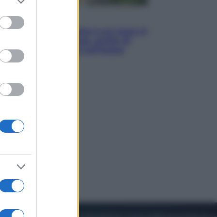
to grant or
ed purposes
Viaggi
La Thailandia segreta è sul mare: 8
luoghi tra delfini rosa, grotte di
smeraldo e villaggi sull’acqua