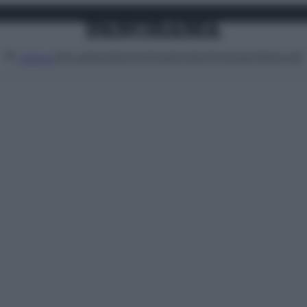
Attualità
Lifestyle
Moda
Video
Podcast
Abbonati
MENU