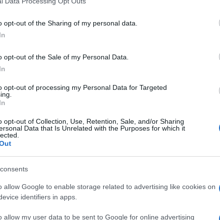
l Data Processing Opt Outs
including but not limited to your visit or usage behaviour. You may click 
 to Google and its third-party tags to use your data for below specifi
o opt-out of the Sharing of my personal data.
ogle consent section.
In
gli studi di Panorama Unplugged per
e.
o opt-out of the Sale of my Personal Data.
In
ato il suo mondo, la musica i concerti e il nuovo
to opt-out of processing my Personal Data for Targeted
ing.
istica, di suonare a Milano in tanti luoghi. Teatri,
In
te, l’anno scorso. Quel live in quel posto mi
itorno con
Ali di libertà
. E’ affascinante per un
o opt-out of Collection, Use, Retention, Sale, and/or Sharing
un luogo che in teoria non è la sua casa più
ersonal Data that Is Unrelated with the Purposes for which it
lected.
ello che è in origine un prestigioso jazz club. Ma,
Out
 non avere nè confine nè recinti migliori. Lo stesso
 per un live in Auditorium.
consents
e elettriche sparate insieme a fisarmoniche e
mia musica in uno spazio che, proprio nell’assenza
o allow Google to enable storage related to advertising like cookies on
ile nostro e di chi ci ascolta. Che, come
evice identifiers in apps.
insieme a noi.
 fa musica in un certo modo, che il provare ad
o allow my user data to be sent to Google for online advertising