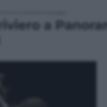
mo Priviero a Panorama Unplugged
iviero a Panor
d