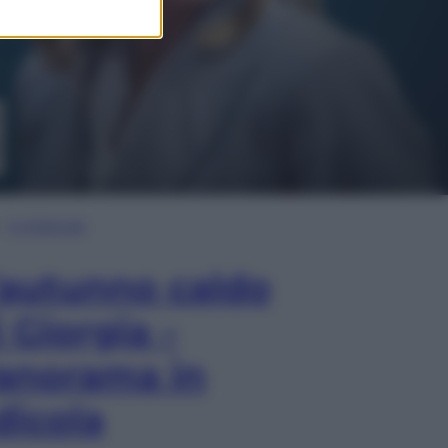
In Edicola
’autunno caldo
i Giorgia –
anorama in
dicola