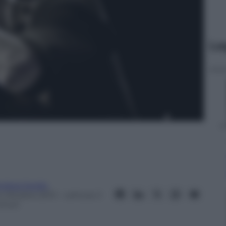
Le
ndrea Soglio
4 Ottobre 2013
– Lettura: 2
inuti