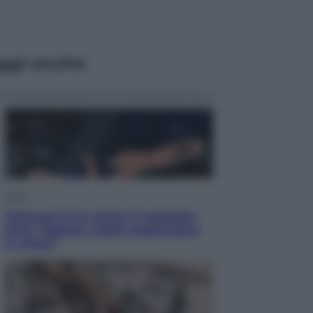
ggi anche
Sport
Pellacani fa la storia: 5 medaglie
d’oro “Adesso voglio raggiungere
le cinesi”