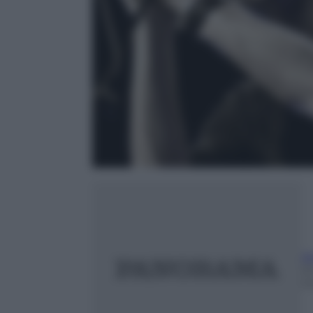
A
2
m