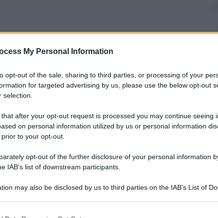
nti preferite
ocess My Personal Information
i di Libertà e al Blue Note di Milano il
to opt-out of the sale, sharing to third parties, or processing of your per
formation for targeted advertising by us, please use the below opt-out s
 selection.
 that after your opt-out request is processed you may continue seeing i
ased on personal information utilized by us or personal information dis
 prior to your opt-out.
rately opt-out of the further disclosure of your personal information by
he IAB’s list of downstream participants.
tion may also be disclosed by us to third parties on the IAB’s List of 
 that may further disclose it to other third parties.
 that this website/app uses one or more Google services and may gath