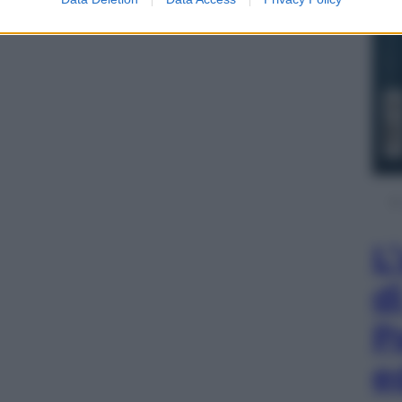
L
d
P
e