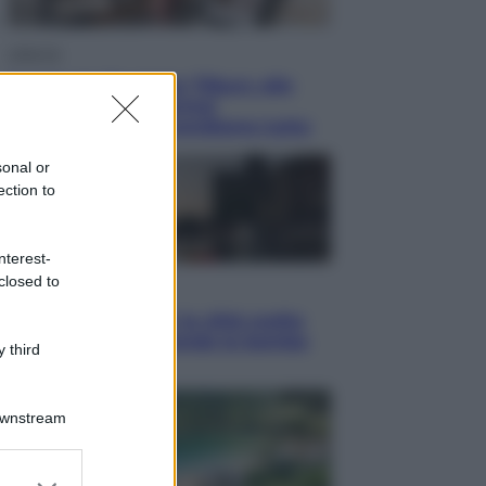
Lifestyle
Dal blush Charlotte Tilbury alle
tote bag: perché ormai
collezioniamo e rivendiamo tutto
sonal or
ection to
nterest-
closed to
Esteri
Perché Hiroshima: la città scelta
per mostrare al mondo la bomba
 third
atomica
Downstream
er and store