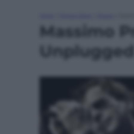
Home
»
Tempo Libero
»
Musica
»
Massi
Massimo Pr
Unplugge