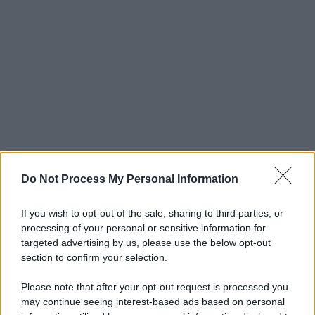
Do Not Process My Personal Information
If you wish to opt-out of the sale, sharing to third parties, or
processing of your personal or sensitive information for
targeted advertising by us, please use the below opt-out
section to confirm your selection.
Please note that after your opt-out request is processed you
may continue seeing interest-based ads based on personal