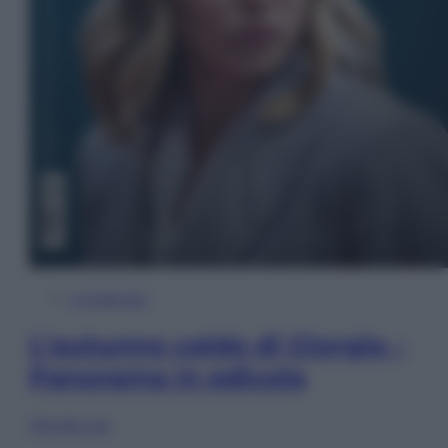
In Edicola
L’autunno caldo di Giorgia –
Panorama in edicola
Sfoglia ora