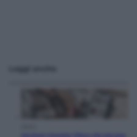
Leggi anche
Lifestyle
Dal blush Charlotte Tilbury alle tote bag: