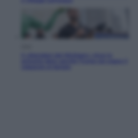
e villaggi sull’acqua
Esteri
Il «Mamdani del Michigan» vince le
primarie dem: perché Trump ora sogna il
colpaccio al Senato