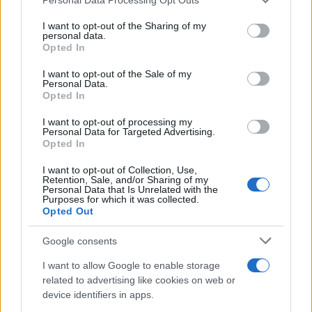
This information may also be disclosed by us to third parties
on the IAB’s List of Downstream Participants that may further
I want to opt-out of the Sharing of my
disclose it to other third parties.
personal data.
Opted In
Please note that this website/app uses one or more Google
services and may gather and store information including but
I want to opt-out of the Sale of my
Personal Data.
not limited to your visit or usage behaviour. You may click to
Opted In
grant or deny consent to Google and its third-party tags to
use your data for below specified purposes in below Google
I want to opt-out of processing my
consent section.
Personal Data for Targeted Advertising.
Opted In
I want to opt-out of Collection, Use,
Retention, Sale, and/or Sharing of my
Personal Data that Is Unrelated with the
Purposes for which it was collected.
Opted Out
Google consents
I want to allow Google to enable storage
related to advertising like cookies on web or
device identifiers in apps.