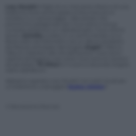
Lory Muratti
è figlio di un mercante d’arte e di una
ballerina, forse anche grazie al dna ricevuto in
eredità, è un personaggio sfaccettato che
potremmo paragonare per il suo estro e la sua
curiosità artistica a un caleidoscopio. Il suo ultimo
lavoro,
Scintilla
, è stato in un primo tempo un e-
Book edito da Feltrinelli e ora un album prodotto
da Mescal, anticipato dal singolo
Angeli
. Il libro e
l’album s’ispirano alla vita dell’autore: nove sono i
capitoli da leggere così come nove sono le canzoni
da ascoltare.
70 Ellissi
è il nuovo e secondo singolo
tratto dall’album.
Abbiamo ospitato Lory Muratti nei nostri studi per
un’esibizione unplugged:
buona visione
!
© Riproduzione Riservata