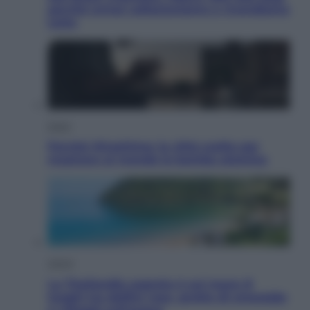
perché ormai collezioniamo e rivendiamo
tutto
Esteri
Perché Hiroshima: la città scelta per
mostrare al mondo la bomba atomica
Viaggi
La Thailandia segreta è sul mare: 8
luoghi tra delfini rosa, grotte di smeraldo