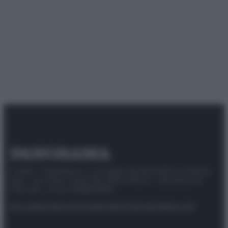
© 2025 – Panorama s.r.l. (Gruppo Società Editrice Italiana
spa) – Via Vittor Pisani 28, 20124 Milano – riproduzione
riservata – P.IVA 10518230965
Attualità
Lifestyle
Moda
Video
Podcast
Abbonati