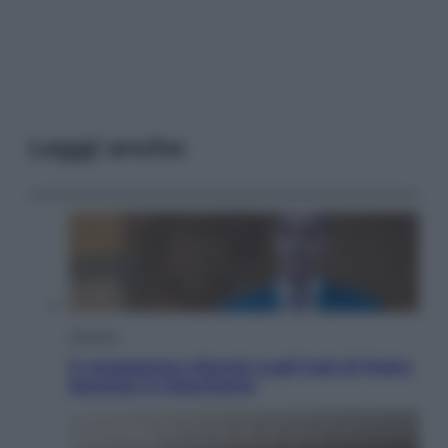
Leggi anche
Opinioni
Il vergognoso silenzio sugli hub di Pedro
Sanchez in Mauritania