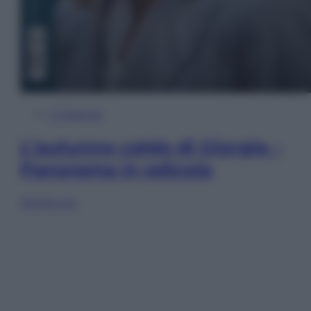
In Edicola
L’autunno caldo di Giorgia –
Panorama in edicola
Sfoglia ora