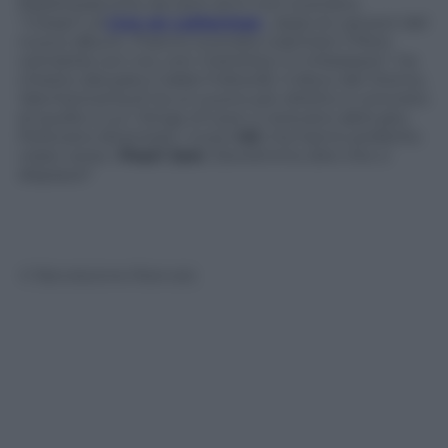
Radiohead (che da tanti anni non suonano
“
Creep
“): al
Live on Letterman
, dopo le canzoni del
nuovo album, l’hanno suonata volentieri (“Però
cantatela con noi, non metteteci in imbarazzo”, ha
chiesto dal palco Caleb Followill). Il disco del ritorno,
Mechanical bull
, ha un suono più diretto e concreto
di quello a cui i Kings of Leon ci avevano abituato.
Potevano diventare i nuovi
U2
, ma hanno preferito
virare verso i
Pearl Jam
. Dovremmo dire che ci
dispiace?
© Riproduzione Riservata