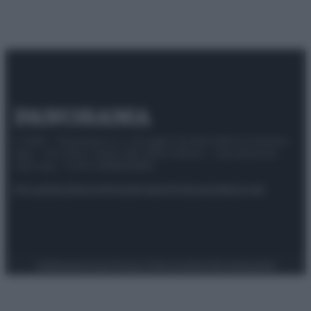
© 2025 – Panorama s.r.l. (Gruppo Società Editrice Italiana
spa) – Via Vittor Pisani 28, 20124 Milano – riproduzione
riservata – P.IVA 10518230965
Attualità
Lifestyle
Moda
Video
Podcast
Abbonati
Preferenze Privacy
Privacy Policy
Cookie Policy
Note legali