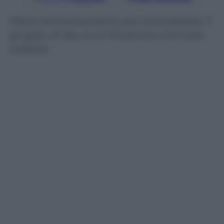
Meno ammiccamenti, più concretezza. Il
gruppo di Sex is on fire prova a tornare
indietro