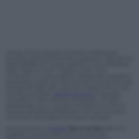
I Kings of Leon provano a tornare indietro, per
ritrovarsi a prima di quel fortunatissimo
Only By the
Night
(2008) che li aveva spediti in cima all’Olimpo
dello “stadium rock”. Troppo in alto: i tour
ininterrotti, un nuovo album deludente, i problemi
personali e quelli con l’alcol si erano rincorsi fino alla
sera del 29 luglio 2011, quando, a Dallas, il frontman
vomitava sul palco,
lasciava la scena
e il gruppo
cancellava il resto del tour americano. Un esito
paradossale, per un gruppo di fratelli a cui, fino al
divorzio del padre predicatore, non era concesso
nemmeno di ascoltare la musica “secolare”.
Hanno provato a
togliere
Sex is on fire
dalle loro
scalette, ma sono stati meno testardi dei