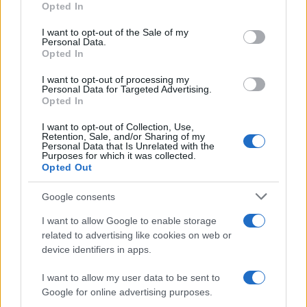
Opted In
Please note that this website/app uses one or more Google
services and may gather and store information including but
I want to opt-out of the Sale of my
Personal Data.
not limited to your visit or usage behaviour. You may click to
Opted In
grant or deny consent to Google and its third-party tags to
use your data for below specified purposes in below Google
I want to opt-out of processing my
consent section.
Personal Data for Targeted Advertising.
Opted In
I want to opt-out of Collection, Use,
Retention, Sale, and/or Sharing of my
Personal Data that Is Unrelated with the
Purposes for which it was collected.
Opted Out
Google consents
I want to allow Google to enable storage
related to advertising like cookies on web or
device identifiers in apps.
I want to allow my user data to be sent to
Google for online advertising purposes.