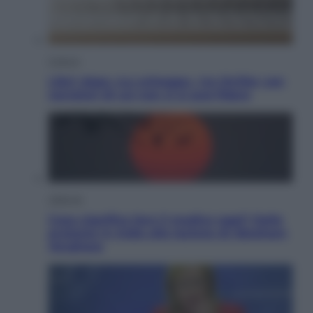
Cultura
Libri: dopo «Le schegge», tre thriller con
narratori di cui non ci si può fidare
Lifestyle
Cosa significa fare il medico oggi? Dalle
proteste in India alla lezione di Abraham
Verghese