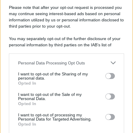
Please note that after your opt-out request is processed you
may continue seeing interest-based ads based on personal
information utilized by us or personal information disclosed to
third parties prior to your opt-out.
You may separately opt-out of the further disclosure of your
personal information by third parties on the IAB’s list of
downstream participants.
Personal Data Processing Opt Outs
This information may also be disclosed by us to third parties
on the IAB’s List of Downstream Participants that may further
I want to opt-out of the Sharing of my
disclose it to other third parties.
personal data.
Opted In
Please note that this website/app uses one or more Google
services and may gather and store information including but
I want to opt-out of the Sale of my
Personal Data.
not limited to your visit or usage behaviour. You may click to
Opted In
grant or deny consent to Google and its third-party tags to
use your data for below specified purposes in below Google
I want to opt-out of processing my
consent section.
Personal Data for Targeted Advertising.
Opted In