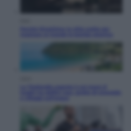
Esteri
Perché Hiroshima: la città scelta per
mostrare al mondo la bomba atomica
Viaggi
La Thailandia segreta è sul mare: 8
luoghi tra delfini rosa, grotte di smeraldo
e villaggi sull’acqua