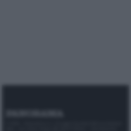
© 2025 – Panorama s.r.l. (Gruppo Società Editrice Italiana
spa) – Via Vittor Pisani 28, 20124 Milano – riproduzione