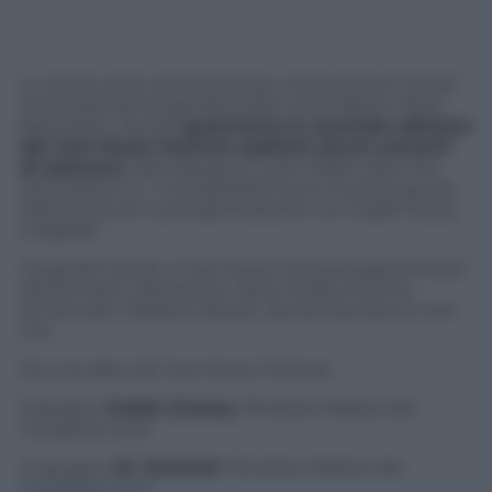
Lo scorso anno aveva portato a Roma alcuni artisti
internazionali di grande livello come Bjork e Burt
Bacharach. Anche
quest’anno la seconda edizione
del Just Music Festival ospiterà alcuni concerti
di spessore
. Dal 9 giugno in poi, infatti, dieci live
d’eccezione in “una piattaforma di musica pop ed
elettronica di nuova generazione con origini blues
e digitali”.
Tra gli altri artisti, il Just Music Festival ospiterà Jean
Michel Jarre, Disclosure, Travis, Public Enemy,
St.Germain, Massive Attack, James Morrison e Carl
Cox.
Ecco le date del Just Music Festival:
9 giugno:
Public Enemy
(Terrazze Palazzo dei
Congressi, Eur)
14 giugno:
St. Germain
(Terrazze Palazzo dei
Congressi, Eur)