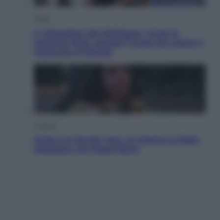
Esteri
Il «Mamdani del Michigan» vince le
primarie dem: perché Trump ora sogna il
colpaccio al Senato
Cinema
Greta e le favole vere, al cinema la fiaba
ecologica con Raoul Bova