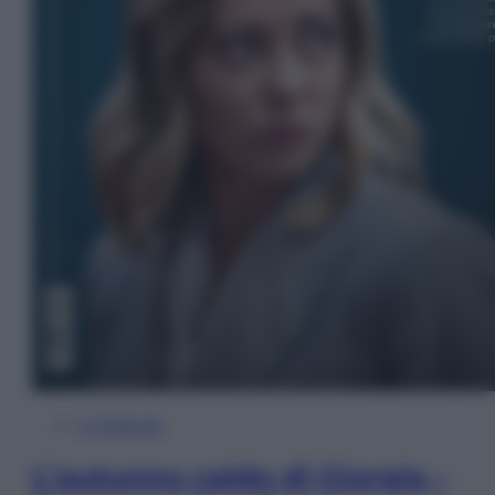
In Edicola
L’autunno caldo di Giorgia –