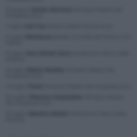
15 giugno:
James Morrison
(Terrazze Palazzo dei
Congressi, Eur)
1 luglio:
Carl Cox
(Salone delle Fontane, Eur)
6 luglio:
Disclosure
(Stadio Centrale del Tennis, Foro
Italico)
9 luglio:
Jean Michel Jarre
(Auditorium Parco della
Musica)
12 luglio:
Roisin Murphy
(Terrazze Palazzo dei
Congressi, Eur)
14 luglio:
Travis
(Terrazze Palazzo dei Congressi, Eur)
20 luglio:
Thievery Corporation
(Terrazze Palazzo
dei Congressi, Eur)
26 luglio:
Massive Attack
(Auditorium Parco della
Musica)