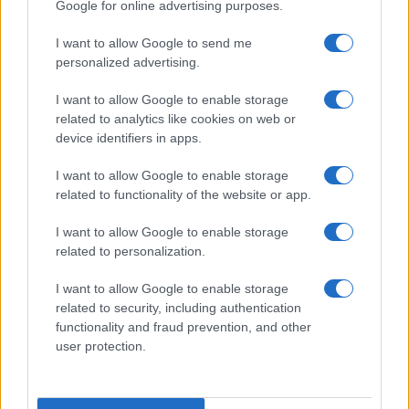
Google for online advertising purposes.
I want to allow Google to send me
personalized advertising.
I want to allow Google to enable storage
related to analytics like cookies on web or
device identifiers in apps.
I want to allow Google to enable storage
related to functionality of the website or app.
I want to allow Google to enable storage
related to personalization.
I want to allow Google to enable storage
related to security, including authentication
functionality and fraud prevention, and other
user protection.