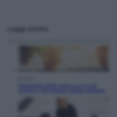
Leggi anche
Economia
Vendemmia 2026, meno uva ma più
qualità: il vino italiano cambia strategia