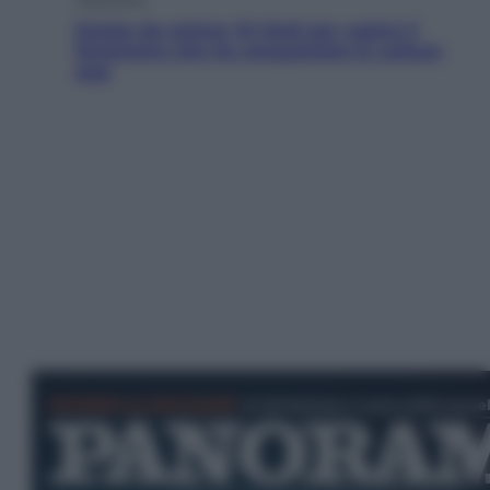
Estate da anime: 10 titoli per capire il
fenomeno che ha conquistato la cultura
pop