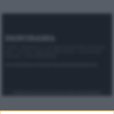
© 2025 – Panorama s.r.l. (Gruppo Società Editrice Italiana
spa) – Via Vittor Pisani 28, 20124 Milano – riproduzione
riservata – P.IVA 10518230965
Attualità
Lifestyle
Moda
Video
Podcast
Abbonati
Preferenze Privacy
Privacy Policy
Cookie Policy
Note legali