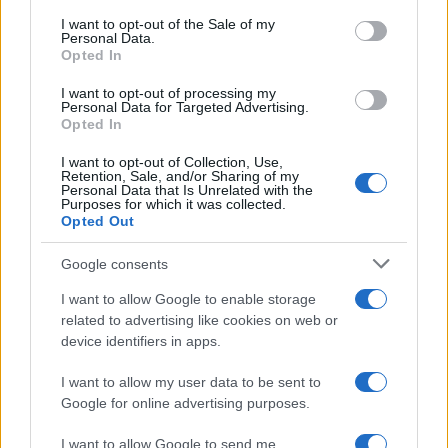
services and may gather and store information including but
I want to opt-out of the Sale of my
Personal Data.
not limited to your visit or usage behaviour. You may click to
Opted In
grant or deny consent to Google and its third-party tags to
use your data for below specified purposes in below Google
I want to opt-out of processing my
consent section.
Personal Data for Targeted Advertising.
Opted In
I want to opt-out of Collection, Use,
Retention, Sale, and/or Sharing of my
Personal Data that Is Unrelated with the
Purposes for which it was collected.
Opted Out
Google consents
I want to allow Google to enable storage
related to advertising like cookies on web or
device identifiers in apps.
I want to allow my user data to be sent to
Google for online advertising purposes.
I want to allow Google to send me