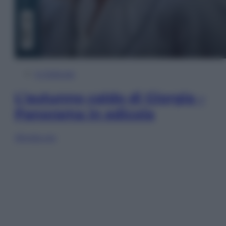
In Edicola
L’autunno caldo di Giorgia –
Panorama in edicola
Sfoglia ora