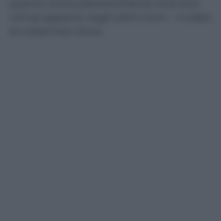
quanto di più piacevolmente rock and
roll sia apparso negli ultimi anni – Il video
al Letterman show