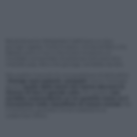
Bizzarramente Wikipedia li definisce un duo
grunge inglese. Forse lo erano, ma sta di fatto che
adesso sono in tre e che la loro musica è un
micidiale concentrato di potenza rock and roll e
melodie pop. Altro che grunge, verrebbe da dire.
Ma a parte il sound c’è una questione di attitudine:
i
Drenge sono potenti, compatti
, hanno l’energia
giusta,
quelle delle band che hanno davvero la
chance di fare il grande salto
. Per questo
non
sarebbe sorprendente se tra qualche mese ce li
trovassimo nelle classifiche di mezzo mondo
. Per
il momento, gustatevi la loro esibizione al
Letterman Show
…