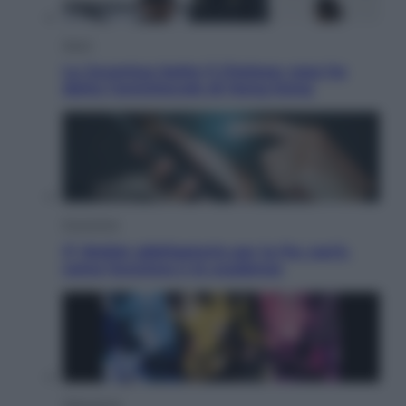
Sport
La Juventus batte il Chelsea: cosa ha
detto l’amichevole di Hong Kong
Economia
IT Wallet obbligatorio per la Pa: cos’è,
come funziona e le scadenze
Televisione