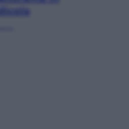
dicola
lia ora