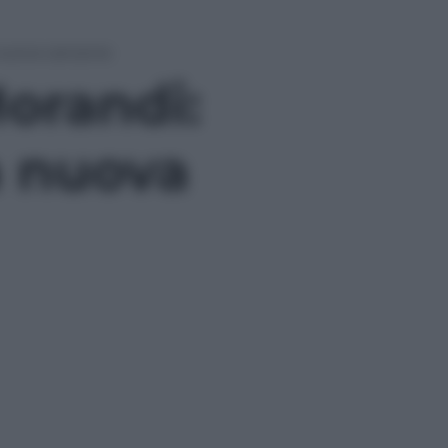
 nuova canzone
Morandi:
a nuova