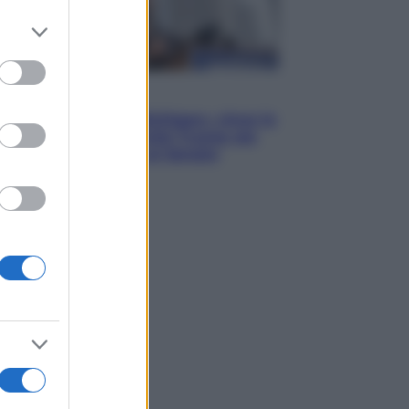
er and store
to grant or
ed purposes
Esteri
Il «Mamdani del Michigan» vince le
primarie dem: perché Trump ora
sogna il colpaccio al Senato