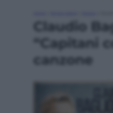
Home
»
Tempo Libero
»
Musica
»
Claudi
Claudio Bag
“Capitani 
canzone