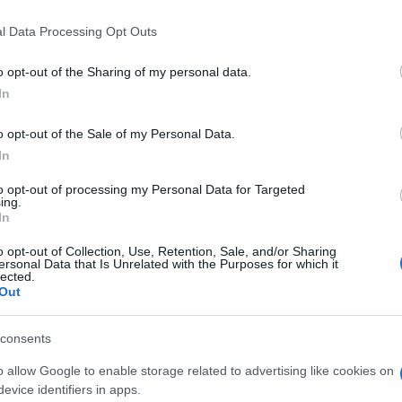
 that this website/app uses one or more Google services and may gath
l Data Processing Opt Outs
including but not limited to your visit or usage behaviour. You may click 
 to Google and its third-party tags to use your data for below specifi
o opt-out of the Sharing of my personal data.
ogle consent section.
In
o opt-out of the Sale of my Personal Data.
In
dell’atteso tour congiunto di Claudio Baglioni e
a dal 10 al 22 settembre, è anche una nuova
to opt-out of processing my Personal Data for Targeted
ing.
al termine della conferenza stampa-show dei due
In
o opt-out of Collection, Use, Retention, Sale, and/or Sharing
, brano di Baglioni rifiutato dallo stesso Morandi nel
ersonal Data that Is Unrelated with the Purposes for which it
ta con i giornalisti.
lected.
Out
anno circa 3 ore e mezza e saranno tutti diversi.
risti e
una delle serate sarà trasmessa in diretta
Mediaset, Rai e Sky sull’esclusiva).
consents
tacolo musicale, se poi viene fuori qualche
o allow Google to enable storage related to advertising like cookies on
fare i comici, altrimenti viene fuori uno
evice identifiers in apps.