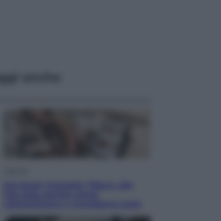
ggi anche
Lifestyle
Dal blush Charlotte Tilbury alle
tote bag: perché ormai
collezioniamo e rivendiamo tutto