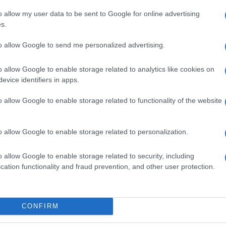
o allow my user data to be sent to Google for online advertising
ri in conferenza stampa. Morandi ha chiesto
s.
o le mie foto su Facebook?”, un assist a porta
lichi mai. Sei così schivo e riservato”. Baglioni ha
to allow Google to send me personalized advertising.
più grande di me”, prontamente interrotto da
i risate tra gli addetti ai lavori.
o allow Google to enable storage related to analytics like cookies on
ntautori hanno dato un assaggio di quello che
evice identifiers in apps.
oma imbracciando le chitarre e proponendo a due
n ragazzo
e il nuovo singolo
Capitani coraggiosi
.
o allow Google to enable storage related to functionality of the website
: “Mi è venuto il brividino ad ascoltarla.
Mi piace
esso
“.
o allow Google to enable storage related to personalization.
sono il
10, 11, 12, 14, 15, 17, 18, 19, 21 e 22 settembre
Capitani Coraggiosi vi aspettano.
o allow Google to enable storage related to security, including
cation functionality and fraud prevention, and other user protection.
CONFIRM