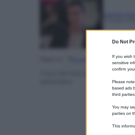
Gabriele Ant
15 Giugno 20
Do Not Pr
If you wish 
Google
Discover
Fo
Seguici su
sensitive in
confirm your
Il tour dei due artisti sarà ospit
settembre
Please note
based ads b
third parties
You may sepa
parties on t
This informa
Participants