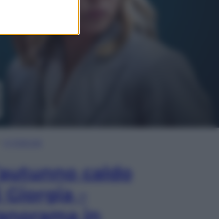
In Edicola
’autunno caldo
i Giorgia –
anorama in