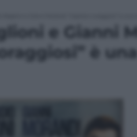
o Baglioni e Gianni Morandi: “Capitani coraggiosi” è una
lioni e Gianni 
coraggiosi” è un