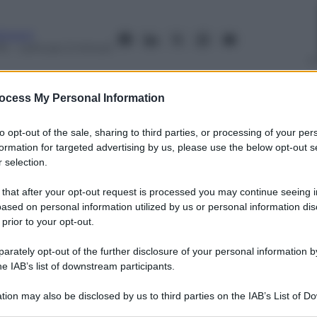
onucci
15
– Lettura: 2 minuti
ocess My Personal Information
to opt-out of the sale, sharing to third parties, or processing of your per
nti preferite
formation for targeted advertising by us, please use the below opt-out s
 selection.
ato al Foro Italico di Roma dal 10 al 22
 that after your opt-out request is processed you may continue seeing i
ased on personal information utilized by us or personal information dis
 prior to your opt-out.
rately opt-out of the further disclosure of your personal information by
he IAB’s list of downstream participants.
tion may also be disclosed by us to third parties on the IAB’s List of 
 that may further disclose it to other third parties.