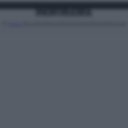
Attualità
Lifestyle
Moda
Video
Podcast
Abbonati
MENU