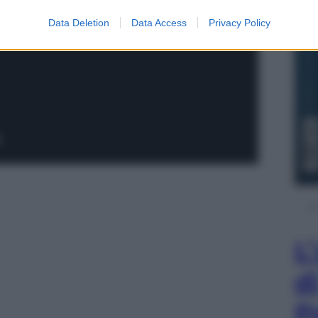
Data Deletion
Data Access
Privacy Policy
L
d
P