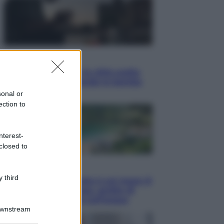
Esteri
Perché Hiroshima: la città scelta
per mostrare al mondo la bomba
atomica
sonal or
ection to
nterest-
closed to
Viaggi
 third
La Thailandia segreta è sul mare: 8
luoghi tra delfini rosa, grotte di
smeraldo e villaggi sull’acqua
Downstream