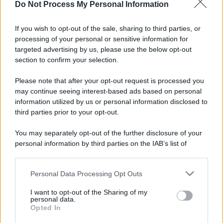
Do Not Process My Personal Information
If you wish to opt-out of the sale, sharing to third parties, or
processing of your personal or sensitive information for
targeted advertising by us, please use the below opt-out
section to confirm your selection.
Please note that after your opt-out request is processed you
may continue seeing interest-based ads based on personal
information utilized by us or personal information disclosed to
third parties prior to your opt-out.
You may separately opt-out of the further disclosure of your
personal information by third parties on the IAB’s list of
downstream participants.
Personal Data Processing Opt Outs
This information may also be disclosed by us to third parties
on the IAB’s List of Downstream Participants that may further
I want to opt-out of the Sharing of my
disclose it to other third parties.
personal data.
Opted In
Please note that this website/app uses one or more Google