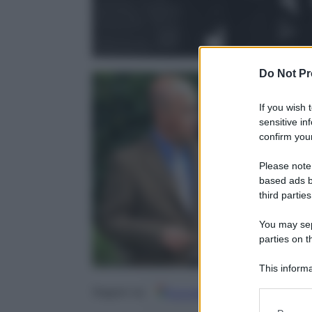
Do Not Pr
If you wish 
sensitive in
confirm your
Nazzareno Ca
Please note
26 Maggio 20
based ads b
third parties
You may sepa
parties on t
This informa
Participants
Google
Discover
Fo
Seguici su
Please note