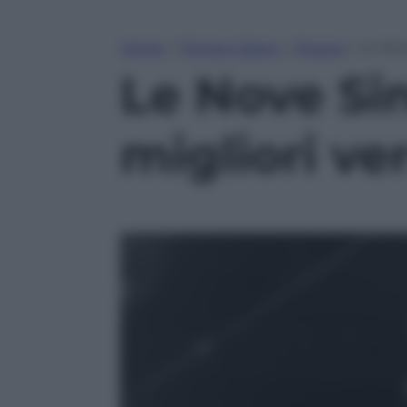
Home
»
Tempo Libero
»
Musica
»
Le Nov
Le Nove Sin
migliori ve