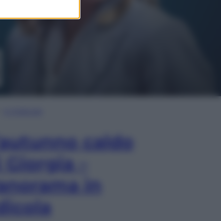
In Edicola
’autunno caldo
i Giorgia –
anorama in
dicola