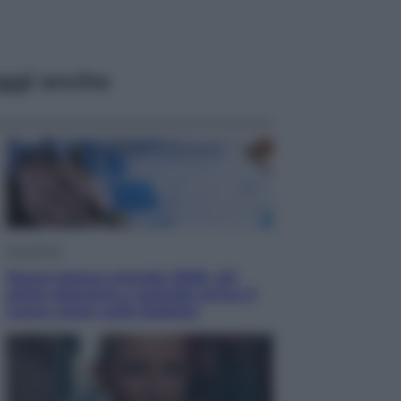
ggi anche
Economia
Nuovo bonus energia 2026, chi
potrà ottenerlo e quando arriva il
nuovo aiuto sulle bollette