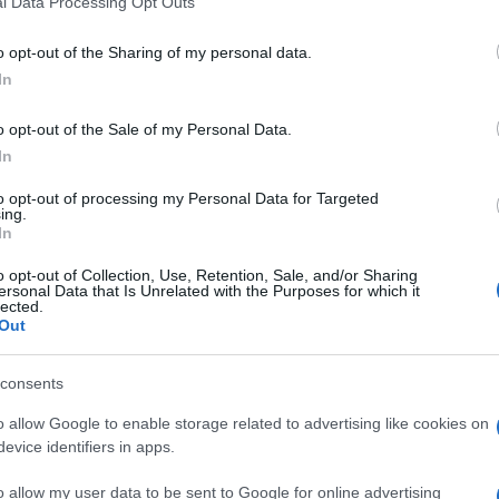
l Data Processing Opt Outs
including but not limited to your visit or usage behaviour. You may click 
tian Thielemann con i Wiener
 to Google and its third-party tags to use your data for below specifi
o opt-out of the Sharing of my personal data.
ogle consent section.
In
o opt-out of the Sale of my Personal Data.
In
to opt-out of processing my Personal Data for Targeted
ing.
In
o opt-out of Collection, Use, Retention, Sale, and/or Sharing
ersonal Data that Is Unrelated with the Purposes for which it
lected.
Out
consents
o allow Google to enable storage related to advertising like cookies on
evice identifiers in apps.
rt von Karajan
, diventano ogni giorno più giovani,
ù le dirigi, più le suoni, più le senti, più ti rendi
o allow my user data to be sent to Google for online advertising