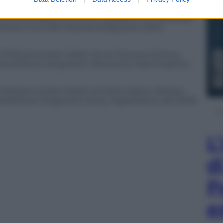
stre: Wiener Philharmoniker, Stockholm
estival di BayreuthSolisti: Elisabeth Schwarzkopf,
mann Coro del Festival di Bayreuth (EMI,
r Philharmoniker Solisti: Anna Tomowa-Sintow,
an DamWiener Singverein (Deutsche Grammophon,
 Philharmoniker Solisti: Annette Dasch, Mihoko
ldWiener Singverein (Sony, registrazioni del 2008-
L
d
P
e