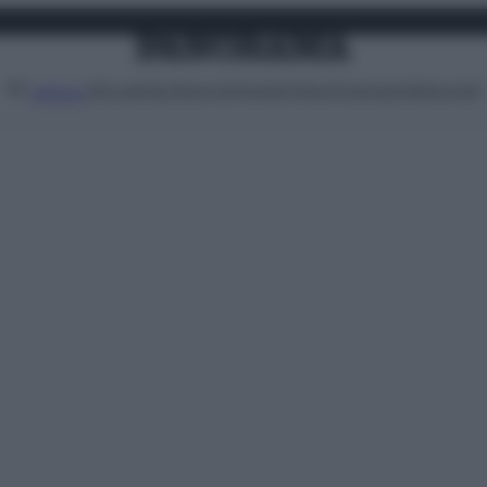
Attualità
Lifestyle
Moda
Video
Podcast
Abbonati
MENU