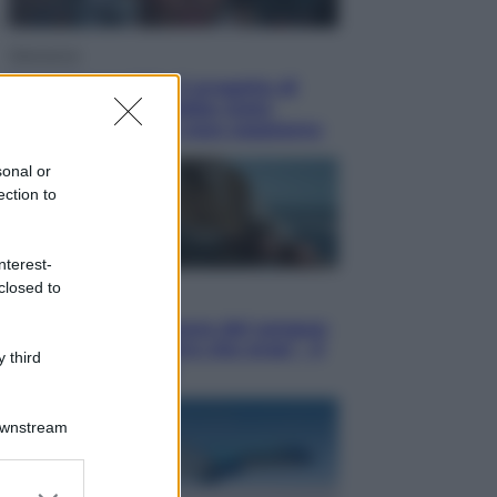
Televisione
Squid Game USA, il progetto di
David Fincher sarebbe stato
accantonato. Ecco cosa sappiamo
sonal or
ection to
nterest-
closed to
Cinema
Robin Hood – Il prezzo del sangue:
Hugh Jackman, altro che eroe! – Il
 third
video in esclusiva
Downstream
er and store