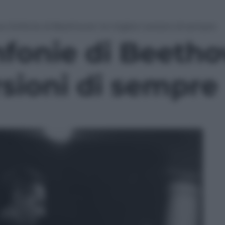
e Sinfonie di Beethoven: le migliori versioni di sempre
fonie di Beetho
rsioni di sempre