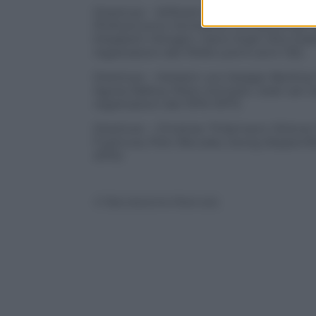
Direttore – Wilhelm Furtwängler Orche
Philharmonic Orchestra, Orchestra del F
Elisabeth Höngen, Hans Hopf, Otto Edel
registrazioni del 1948 e primi anni ’50)
Direttore – Herbert von Karajan Berline
Agnes Baltsa, Peter Schreier, José v
registrazioni del 1975-1977)
Direttore – Christian Thilemann Wiener
Fujimura, Piotr Beczala, Georg Zeppenfe
2010)
© Riproduzione Riservata