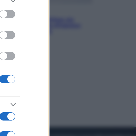
to grant or
ed purposes
Viaggi
Perché Vietnam Airlines sta
diventando la porta d’ingresso
italiana verso l’Asia