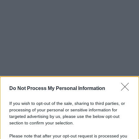
Do Not Process My Personal Information
If you wish to opt-out of the sale, sharing to third parties, or
processing of your personal or sensitive information for
targeted advertising by us, please use the below opt-out
section to confirm your selection.
Please note that after your opt-out request is processed you