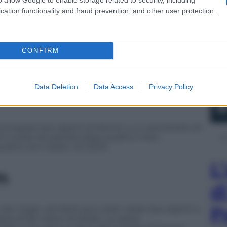
cation functionality and fraud prevention, and other user protection.
CONFIRM
n valore di 60 milioni di dollari, sono stati sottratti
pere sono state recuperate nei mesi successivi.
Data Deletion
Data Access
Privacy Policy
omparsi due dipinti di Renoir e un autoritratto di
r è stata recuperata dopo quattro mesi,
uattro anni dopo, nel 2005.
L
m
d
P
o Van Gogh, nel 2002 sono stati rubati due dipinti a
re di 56 milioni di dollari. Le opere