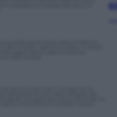
016. Il recupero si deve alla Guardia di finanza
e
urante un’operazione antidroga nella casa di un
.
Sfog
l
Duca di Buccleuch, èstata rubata la “Madonna
 milioni di dollari. I ladri hanno chiesto un riscatto
i distruggere l’opera. Il dipinto è stato poi
ono state arrestate.
 dei ladri sono stati“L’urlo” e “La Madonna” di
vati esattamente due anni dopo, nell’agosto del
 la capitale norvegese: due uomini sono entrati nel
coperto, minacciando con le pistole i visitatori