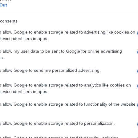
mportanti del mondo. In alcuni casi le opere sono
Out
el nulla.
consents
o allow Google to enable storage related to advertising like cookies on
evice identifiers in apps.
 Boston, nel 1990, sono state rubate 13 opere
 oggi è considerato il maggiore furto d’arte
o allow my user data to be sent to Google for online advertising
ace, due uomini, travestiti da poliziotti, hanno
s.
 aver ricevuto una chiamata. A differenza
 questo caso i ladri se la sono presa con comodo:
to allow Google to send me personalized advertising.
due guardie di sicurezza, hanno impiegato un’ora e
 le opere rubate, “Il Concerto” di Vermeer e
dt.
o allow Google to enable storage related to analytics like cookies on
evice identifiers in apps.
m
o allow Google to enable storage related to functionality of the website
tempo, riguarda il Museo Van Gogh di Amsterdam:
o allow Google to enable storage related to personalization.
ipinti, tra cui “I mangiatori di patate”, per un valore
stati ritrovati poco dopo in un’auto abbandonata.
o allow Google to enable storage related to security, including