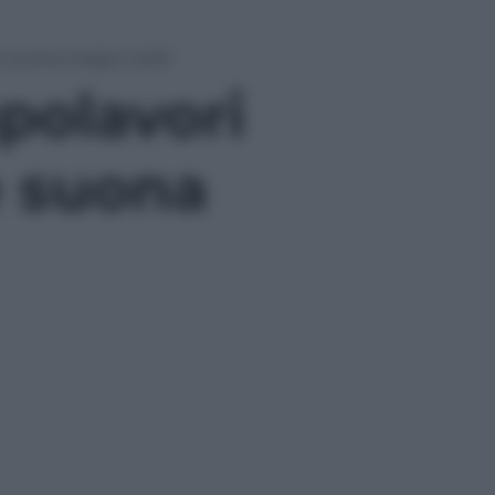
e suona troppo tardi
polavori
e suona