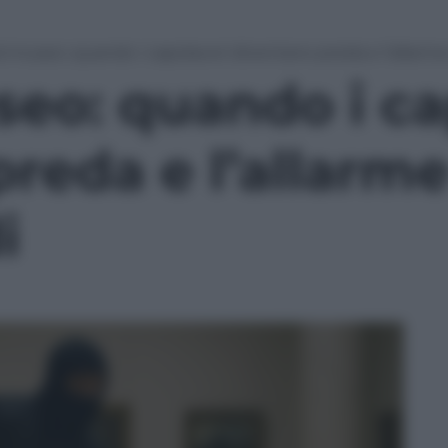
al museo: quando i capolavori diventano preda e l’allarm
seo: quando i ca
preda e l’allarm
i