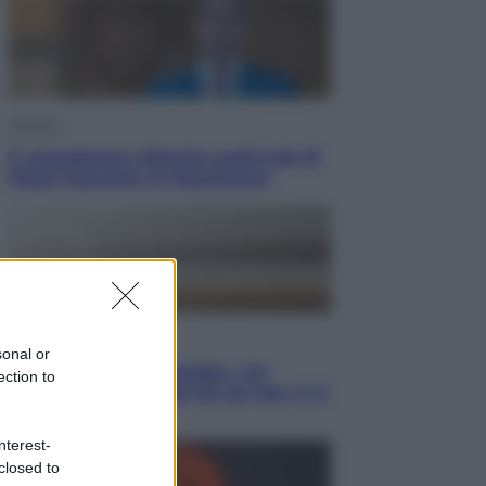
Opinioni
Il vergognoso silenzio sugli hub di
Pedro Sanchez in Mauritania
Cultura
sonal or
Libri: dopo «Le schegge», tre
ection to
thriller con narratori di cui non ci si
può fidare
nterest-
closed to