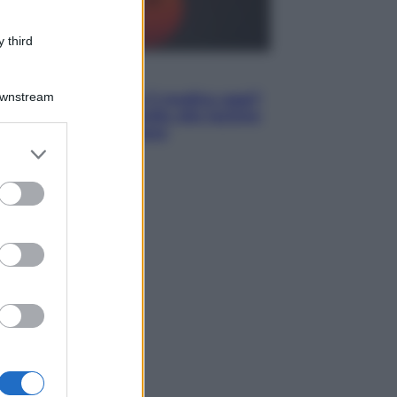
 third
Lifestyle
Downstream
Cosa significa fare il medico oggi?
Dalle proteste in India alla lezione
di Abraham Verghese
er and store
to grant or
ed purposes