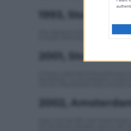
authenti
1993, Stoccolma
Otto capolavori di Picasso e Braque, per u
al Museo d’Arte Moderna. Alcune delle o
2001, Stoccolma
Al Museo nazionale di Stoccolma sono sc
Rembrandt. “La conversazione” di Renoi
mentre il Rembrandt è stato ritrovato q
2002
,
Amsterda
Dopo i furti del 1991, nello stesso Muse
olio del pittore olandese, ognuno del valo