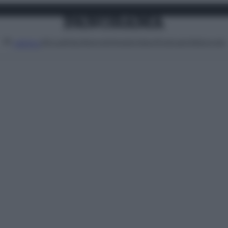
Attualità
Lifestyle
Moda
Video
Podcast
Abbonati
MENU