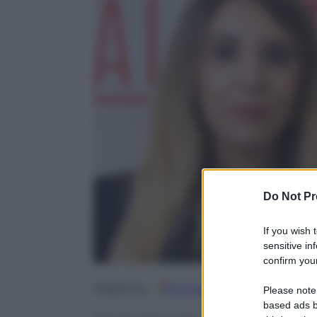
Do Not Pr
If you wish 
sensitive in
confirm your
Google
Discover
Fo
Seguici su
Please note
based ads b