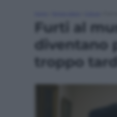
Home
»
Tempo Libero
»
Cultura
»
Furti 
Furti al mu
diventano 
troppo tard