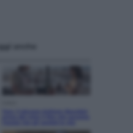
ggi anche
Cinema
Tony, il giovane Anthony Bourdain
prima del mito: il film che racconta
l’estate che gli cambiò la vita