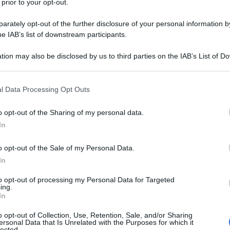
sei internazionali sono stati teatro di
 prior to your opt-out.
el secolo” al Isabella Stewart Gardner
rately opt-out of the further disclosure of your personal information by
ccio saccheggio del British Museum
he IAB’s list of downstream participants.
tion may also be disclosed by us to third parties on the IAB’s List of 
 that may further disclose it to other third parties.
 that this website/app uses one or more Google services and may gath
l Data Processing Opt Outs
including but not limited to your visit or usage behaviour. You may click 
 to Google and its third-party tags to use your data for below specifi
o opt-out of the Sharing of my personal data.
ogle consent section.
In
o opt-out of the Sale of my Personal Data.
In
to opt-out of processing my Personal Data for Targeted
ing.
In
o opt-out of Collection, Use, Retention, Sale, and/or Sharing
i, sono numerosi i colpi portati a segno dai ladri che
ersonal Data that Is Unrelated with the Purposes for which it
lected.