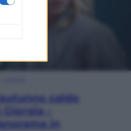
In Edicola
’autunno caldo
i Giorgia –
anorama in