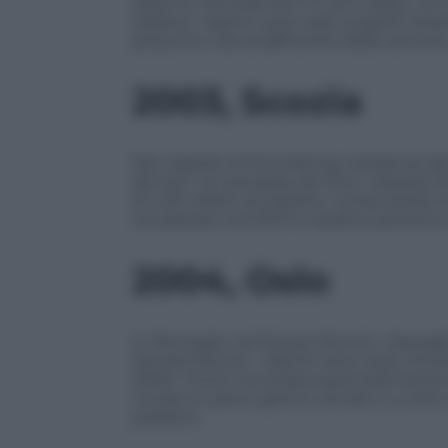
saranno ritrovate ben 14 anni dopo, nel 2
italiana: i dipinti sono stati scoperti d
presunto narcotrafficante della camorra
2003, Scozia
Nel castello di Drumlanrig, residenza de
dei fusi” di Leonardo da Vinci, valutata 53
di 4,25 milioni di sterline, minacciando d
recuperato nel 2007 e quattro persone s
2004, Oslo
In Norvegia, nel Museo Munch, i bersagli
Edvard Munch. I dipinti sono stati ritro
2006. Il furto ha scosso particolarmente
museo in pieno giorno, armati e a volto 
presenti.