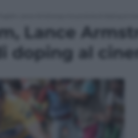
rogram, Lance Armstrong e la sua storia di doping al ci
m, Lance Armstr
di doping al cin