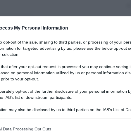
nti preferite
ocess My Personal Information
 in sala l’8 ottobre
to opt-out of the sale, sharing to third parties, or processing of your per
formation for targeted advertising by us, please use the below opt-out s
 selection.
 that after your opt-out request is processed you may continue seeing i
ased on personal information utilized by us or personal information dis
 prior to your opt-out.
rately opt-out of the further disclosure of your personal information by
he IAB’s list of downstream participants.
tion may also be disclosed by us to third parties on the IAB’s List of 
 that may further disclose it to other third parties.
 that this website/app uses one or more Google services and may gath
l Data Processing Opt Outs