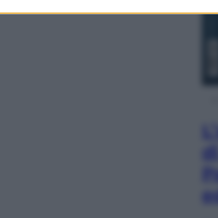
L
d
P
e