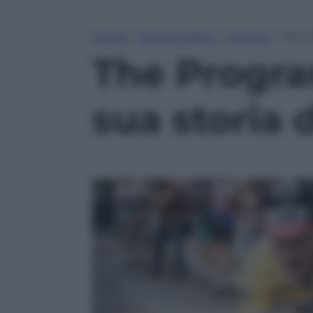
Home
»
Tempo Libero
»
Cinema
»
The P
The Progra
sua storia 