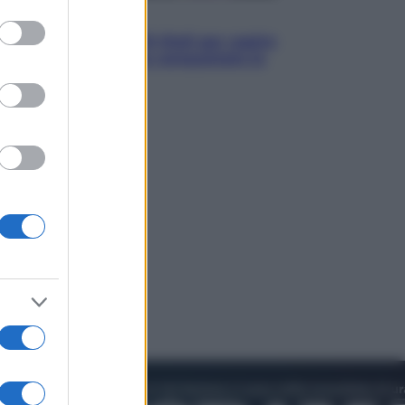
to grant or
Televisione
ed purposes
Estate da anime: 10 titoli per capire
il fenomeno che ha conquistato la
cultura pop