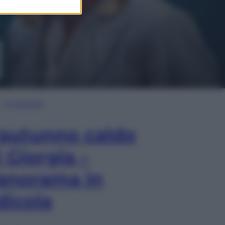
In Edicola
’autunno caldo
i Giorgia –
anorama in
dicola