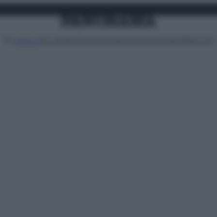
Attualità
Lifestyle
Moda
Video
Podcast
Abbonati
MENU