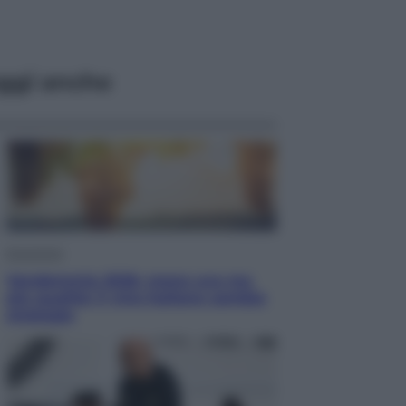
ggi anche
Economia
Vendemmia 2026, meno uva ma
più qualità: il vino italiano cambia
strategia