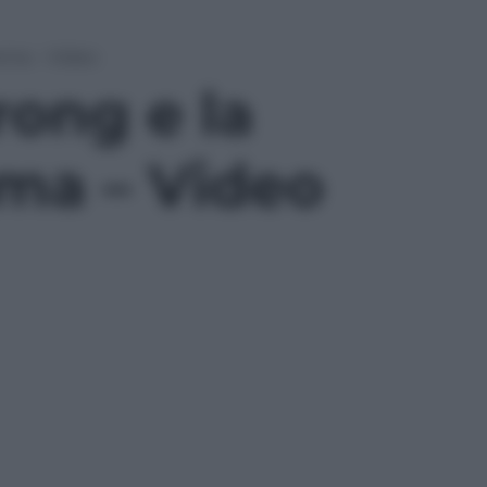
nema – Video
ong e la
ema – Video