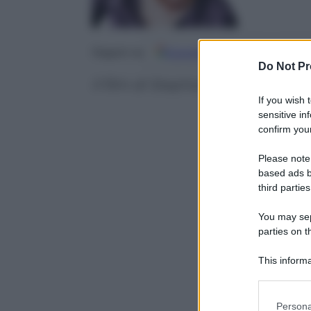
Google
Discover
Fo
Seguici su
Do Not Pr
Il film di Stephen Frears arriverà
If you wish 
sensitive in
confirm your
Please note
based ads b
third parties
You may sepa
parties on t
This informa
Participants
Please note
Persona