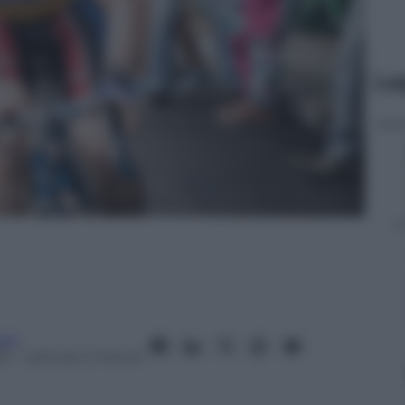
Le
oni
15
– Lettura: 2 minuti