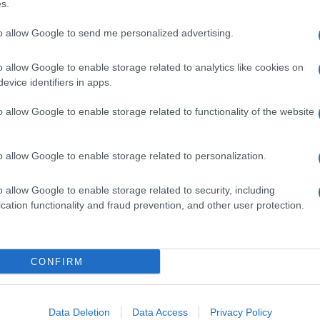
s.
o di
The Program
, con Lance al primo incontro con
to allow Google to send me personalized advertising.
ng
o allow Google to enable storage related to analytics like cookies on
s: My Pursuit of Lance Armstrong
di David Walsh.
evice identifiers in apps.
o allow Google to enable storage related to functionality of the website
del ciclismo, pensò che non si potesse vincere
i compagni di squadra dovevano necessariamente
o allow Google to enable storage related to personalization.
itense, US Postal, mise in piedi un articolato
maci per migliorare le prestazioni fisiche. Se volevi
e del Programma
“.
o allow Google to enable storage related to security, including
cation functionality and fraud prevention, and other user protection.
CONFIRM
Data Deletion
Data Access
Privacy Policy